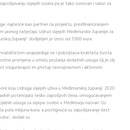
i zapošljavanju slijepih osoba pa je tako osnovan i salon za
e, najčešće kao partner na projektu, predfinanciranjem
tem javnog natječaja, Udruzi slijepih Međimurske županije za
urskoj županiji” dodijeljen je iznos od 3500 eura.
aliditetom unaprjeđuje se i poboljšava kvaliteta života
očne promjene u smislu pružanja dodatnih usluga čiji je cilj
ivot osiguravajući im pristup ravnopravnom i aktivnom
ore koju Udruga slijepih uživa u Međimurskoj županiji: 2020.
radnih potencijala teško zapošljivih žena, omogućavanjem
ocijalnih usluga za slijepe osobe u Međimurju nazvan ‘Uz
a pola milijuna kuna, a postignuća su zapošljavanje šest
soba”, dodali su.