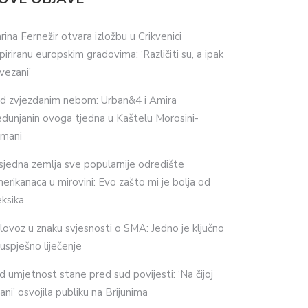
rina Fernežir otvara izložbu u Crikvenici
spiriranu europskim gradovima: ‘Različiti su, a ipak
vezani’
d zvjezdanim nebom: Urban&4 i Amira
dunjanin ovoga tjedna u Kaštelu Morosini-
imani
sjedna zemlja sve popularnije odredište
erikanaca u mirovini: Evo zašto mi je bolja od
ksika
lovoz u znaku svjesnosti o SMA: Jedno je ključno
 uspješno liječenje
d umjetnost stane pred sud povijesti: ‘Na čijoj
ani’ osvojila publiku na Brijunima