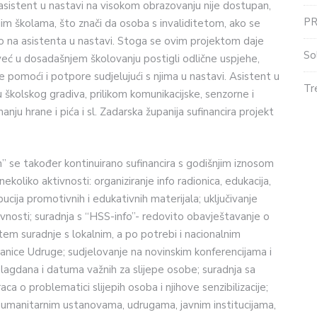
 asistent u nastavi na visokom obrazovanju nije dostupan,
P
m školama, što znači da osoba s invaliditetom, ako se
ravo na asistenta u nastavi. Stoga se ovim projektom daje
So
već u dosadašnjem školovanju postigli odlične uspjehe,
ge pomoći i potpore sudjelujući s njima u nastavi. Asistent u
Tr
školskog gradiva, prilikom komunikacijske, senzorne i
nju hrane i pića i sl. Zadarska županija sufinancira projekt
h” se također kontinuirano sufinancira s godišnjim iznosom
oliko aktivnosti: organiziranje info radionica, edukacija,
ibucija promotivnih i edukativnih materijala; uključivanje
ivnosti; suradnja s “HSS-info”- redovito obavještavanje o
em suradnje s lokalnim, a po potrebi i nacionalnim
anice Udruge; sudjelovanje na novinskim konferencijama i
agdana i datuma važnih za slijepe osobe; suradnja sa
aca o problematici slijepih osoba i njihove senzibilizacije;
 humanitarnim ustanovama, udrugama, javnim institucijama,