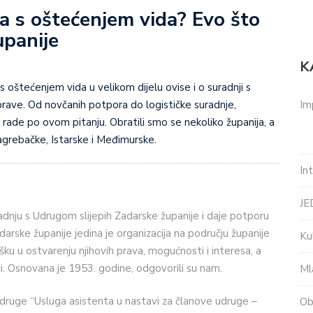
 s oštećenjem vida? Evo što
upanije
K
s oštećenjem vida u velikom dijelu ovise i o suradnji s
Im
prave. Od novčanih potpora do logističke suradnje,
 rade po ovom pitanju. Obratili smo se nekoliko županija, a
Zagrebačke, Istarske i Međimurske.
In
J
adnju s Udrugom slijepih Zadarske županije i daje potporu
darske županije jedina je organizacija na području županije
Ku
ku u ostvarenju njihovih prava, mogućnosti i interesa, a
ici. Osnovana je 1953. godine, odgovorili su nam.
Ml
 Udruge “Usluga asistenta u nastavi za članove udruge –
Ob