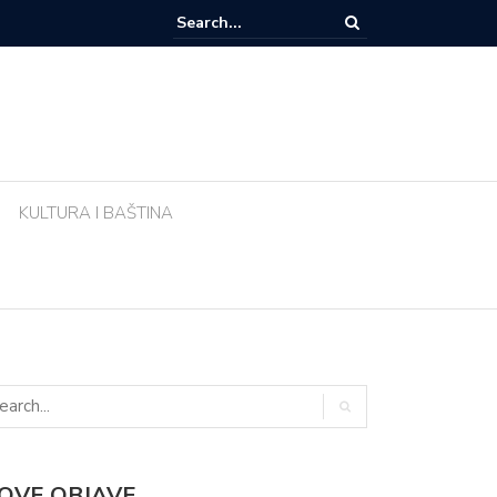
zemlja sve popularnije odredište Amerikanaca u mirovini: Evo zašto mi
 Meksika
KULTURA I BAŠTINA
OVE OBJAVE