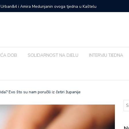
Urban&4 i Amira Medunjanin ovoga tjedna u Kaštelu
Susjedna 
bolja od
EĆA DOB
SOLIDARNOST NA DJELU
INTERVJU TJEDNA
a? Evo što su nam poručili iz četiri županije
N