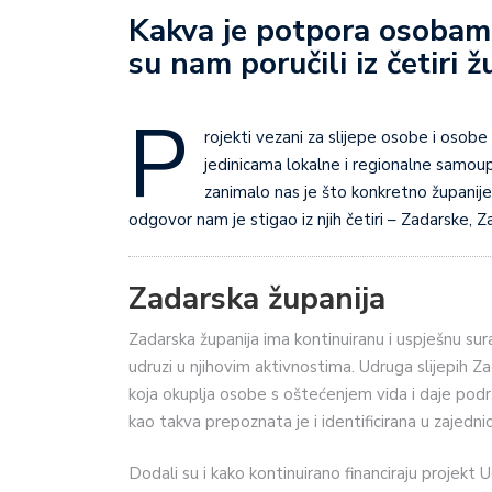
Kakva je potpora osobama
su nam poručili iz četiri ž
P
rojekti vezani za slijepe osobe i osobe 
jedinicama lokalne i regionalne samou
zanimalo nas je što konkretno županije
odgovor nam je stigao iz njih četiri – Zadarske, 
Zadarska županija
Zadarska županija ima kontinuiranu i uspješnu sur
udruzi u njihovim aktivnostima. Udruga slijepih Za
koja okuplja osobe s oštećenjem vida i daje podrš
kao takva prepoznata je i identificirana u zajedn
Dodali su i kako kontinuirano financiraju projekt