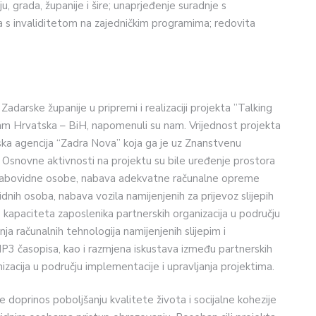
 grada, županije i šire; unaprjeđenje suradnje s
a s invaliditetom na zajedničkim programima; redovita
 Zadarske županije u pripremi i realizaciji projekta ”Talking
gram Hrvatska – BiH, napomenuli su nam. Vrijednost projekta
jska agencija “Zadra Nova” koja ga je uz Znanstvenu
. Osnovne aktivnosti na projektu su bile uređenje prostora
 slabovidne osobe, nabava adekvatne računalne opreme
idnih osoba, nabava vozila namijenjenih za prijevoz slijepih
je kapaciteta zaposlenika partnerskih organizacija u području
enja računalnih tehnologija namijenjenih slijepim i
P3 časopisa, kao i razmjena iskustava između partnerskih
nizacija u području implementacije i upravljanja projektima.
o je doprinos poboljšanju kvalitete života i socijalne kohezije