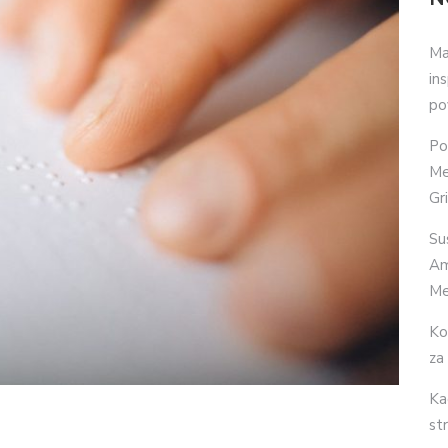
Ma
in
po
Po
Me
Gr
Su
Am
Me
Ko
za
Ka
str