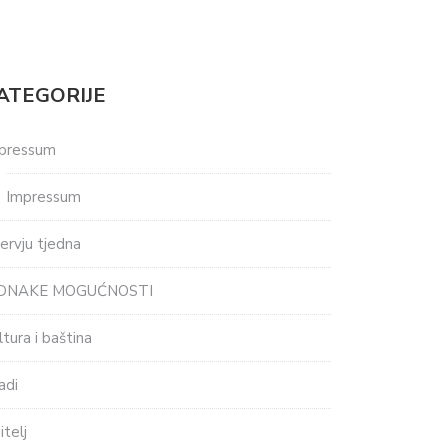
ATEGORIJE
pressum
Impressum
tervju tjedna
EDNAKE MOGUĆNOSTI
ltura i baština
adi
itelj