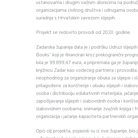
ustanovama i drugim važnim dionicima na području,
organizacijama civilnog društva i udrugama osob
suradnja s Hrvatskim savezom slijepih.
Projekt se redovito provodi od 2020. godine.
Zadarska županija dala je i podršku Udruzi slijepih
Books” koji je financiran kroz prekogranični pro
bila je 99.899,47 eura, a pripremala ga je župani
knjižnicu Zadar kao vodećeg partnera i provodila
neophodnog za organiziranje obuka za slijepe i
prilagođene za korištenje i obuku slijepih i slabov
osoba i distribuciju edukativnih materijala, jačan
zapošljavanja slijepih i slabovidnih osoba i korišt
slabovidnim osobama, snimanje zvučnih knjiga i M
organizacija i jačanje kapaciteta partnerskih orga
Opći cilj projekta, pojasnili su iz ove županije, bi