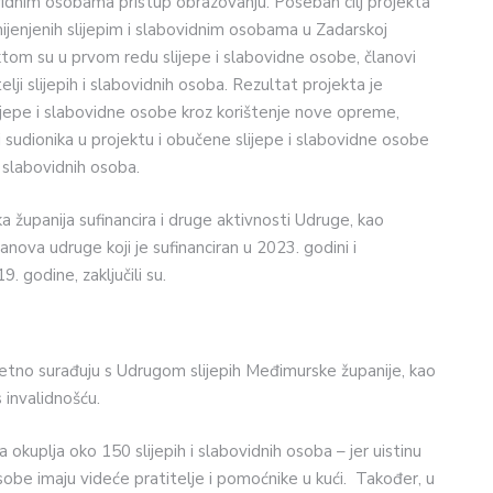
ovidnim osobama pristup obrazovanju. Poseban cilj projekta
mijenjenih slijepim i slabovidnim osobama u Zadarskoj
ktom su u prvom redu slijepe i slabovidne osobe, članovi
elji slijepih i slabovidnih osoba. Rezultat projekta je
lijepe i slabovidne osobe kroz korištenje nove opreme,
i sudionika u projektu i obučene slijepe i slabovidne osobe
 slabovidnih osoba.
županija sufinancira i druge aktivnosti Udruge, kao
nova udruge koji je sufinanciran u 2023. godini i
 godine, zaključili su.
tetno surađuju s Udrugom slijepih Međimurske županije, kao
 invalidnošću.
kuplja oko 150 slijepih i slabovidnih osoba – jer uistinu
osobe imaju videće pratitelje i pomoćnike u kući. Također, u