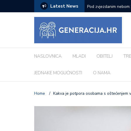
Latest News
ci inspiriranu europskim gradovima: ‘Različiti
Pod zvjezdanim nebom: 
Morosini-Grimani
NASLOVNICA
MLADI
OBITELJ
TR
JEDNAKE MOGUĆNOSTI
O NAMA
Home
/
Kakva je potpora osobama s oštećenjem vid