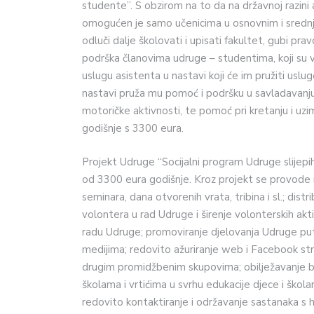
studente”. S obzirom na to da na državnoj razini
omogućen je samo učenicima u osnovnim i srednji
odluči dalje školovati i upisati fakultet, gubi p
podrška članovima udruge – studentima, koji su 
uslugu asistenta u nastavi koji će im pružiti uslu
nastavi pruža mu pomoć i podršku u savladavanju 
motoričke aktivnosti, te pomoć pri kretanju i uzima
godišnje s 3300 eura.
Projekt Udruge “Socijalni program Udruge slijepi
od 3300 eura godišnje. Kroz projekt se provode nek
seminara, dana otvorenih vrata, tribina i sl.; distr
volontera u rad Udruge i širenje volonterskih akt
radu Udruge; promoviranje djelovanja Udruge put
medijima; redovito ažuriranje web i Facebook str
drugim promidžbenim skupovima; obilježavanje bl
školama i vrtićima u svrhu edukacije djece i školar
redovito kontaktiranje i održavanje sastanaka s