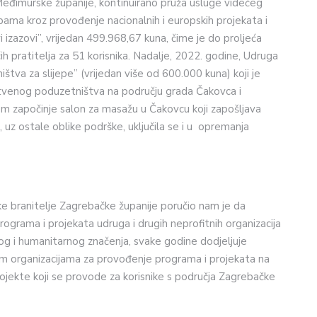
Međimurske županije, kontinuirano pruža usluge videćeg
bama kroz provođenje nacionalnih i europskih projekata i
izazovi”, vrijedan 499.968,67 kuna, čime je do proljeća
pratitelja za 51 korisnika. Nadalje, 2022. godine, Udruga
štva za slijepe” (vrijedan više od 600.000 kuna) koji je
uštvenog poduzetništva na području grada Čakovca i
m započinje salon za masažu u Čakovcu koji zapošljava
 uz ostale oblike podrške, uključila se i u opremanja
ske branitelje Zagrebačke županije poručio nam je da
rograma i projekata udruga i drugih neprofitnih organizacija
nog i humanitarnog značenja, svake godine dodjeljuje
im organizacijama za provođenje programa i projekata na
rojekte koji se provode za korisnike s područja Zagrebačke