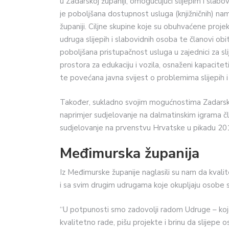
u Zadarskoj županiji, omogućujući slijepim i slab
je poboljšana dostupnost usluga (knjižničnih) na
županiji. Ciljne skupine koje su obuhvaćene proje
udruga slijepih i slabovidnih osoba te članovi obit
poboljšana pristupačnost usluga u zajednici za s
prostora za edukaciju i vozila, osnaženi kapacitet
te povećana javna svijest o problemima slijepih i
Također, sukladno svojim mogućnostima Zadarska 
naprimjer sudjelovanje na dalmatinskim igrama čla
sudjelovanje na prvenstvu Hrvatske u pikadu 2019.
Međimurska županija
Iz Međimurske županije naglasili su nam da kvali
i sa svim drugim udrugama koje okupljaju osobe s
“U potpunosti smo zadovolji radom Udruge – koja o
kvalitetno rade, pišu projekte i brinu da slijepe 