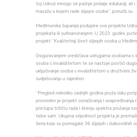
toj Udruzi mnogo se pažnje pridaje edukaciji, ali 
masažu u kojem rade slijepe osobe”, poručili su.
Međimurska županija podupire sve projekte Udrug
projekata ili sufinanciranjem. U 2023. godini, pu
projekt “Kvalitetniji život slijepih osoba u Međim
Osiguravanjem sredstava udrugama osobama s inv
osoba s invaliditetom te se nastoje postići dugor
uključivanje osoba s invaliditetom u društveni ž
sudjelovanju u zajednici.
“Pregled nekoliko zadnjih godina pruža sliku potp
proveden je projekt osnaživanja i unapređivanja 
pristupa tržištu rada i širenju spektra pružanja s
tebe sam’. Ukupna vrijednost projekta je premašil
žena koje su pomagale 36 slijepih i slabovidnih o