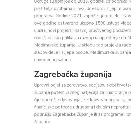
Udruga slijepih još od 2013. godine, uz podršku 
pratitelja osobama s invaliditetom i slijepim oso
programa. Godine 2021. započet je projekt “Novi 
ove godine ostvareno ukupno 1500 usluga videćih 
ulazi u novi projekt “Razvoj društvenog poduzetni
osmišljen kao prilika za razvoj i unapređenje dr
Međimurske županije. U sklopu tog projekta rado
slabovideće i slijepe osobe. Međimurska županija,
navedenog salona.
Zagrebačka županija
Upravni odjel za zdravstvo, socijalnu skrbi hrvat
županija putem Javnog natječaja za financiranje p
čije područje djelovanja je zdravstvenog, socijal
financijske potpore udrugama i drugim neprofitn
području Zagrebačke županije ili za programe i p
županije.