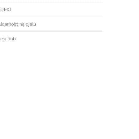
ROMO
lidarnost na djelu
eća dob