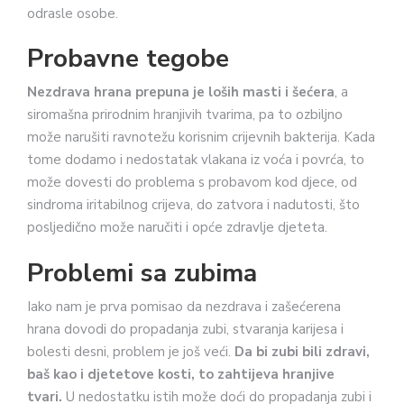
odrasle osobe.
Probavne tegobe
Nezdrava hrana prepuna je loših masti i šećera
, a
siromašna prirodnim hranjivih tvarima, pa to ozbiljno
može narušiti ravnotežu korisnim crijevnih bakterija. Kada
tome dodamo i nedostatak vlakana iz voća i povrća, to
može dovesti do problema s probavom kod djece, od
sindroma iritabilnog crijeva, do zatvora i nadutosti, što
posljedično može naručiti i opće zdravlje djeteta.
Problemi sa zubima
Iako nam je prva pomisao da nezdrava i zašećerena
hrana dovodi do propadanja zubi, stvaranja karijesa i
bolesti desni, problem je još veći.
Da bi zubi bili zdravi,
baš kao i djetetove kosti, to zahtijeva hranjive
tvari.
U nedostatku istih može doći do propadanja zubi i