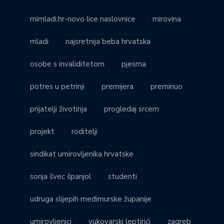
mimladi.hr-novo lice naslovnice
mirovina
mladi
najsretnija beba hrvatska
osobe s invaliditetom
pjesma
potres u petrinji
premijera
preminuo
prijatelji životinja
progledaj srcem
projekt
roditelji
sindikat umirovljenika hrvatske
sonja švec španjol
studenti
udruga slijepih međimurske županije
umirovljenici
vukovarski leptirići
zagreb