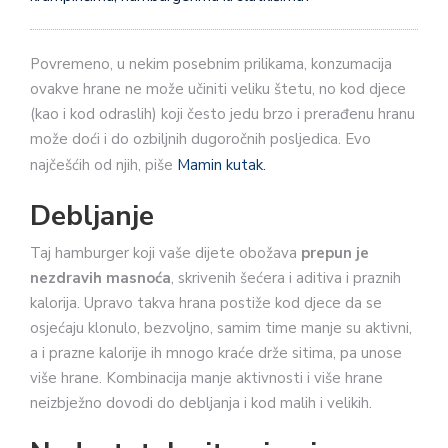
Povremeno, u nekim posebnim prilikama, konzumacija
ovakve hrane ne može učiniti veliku štetu, no kod djece
(kao i kod odraslih) koji često jedu brzo i prerađenu hranu
može doći i do ozbiljnih dugoročnih posljedica. Evo
najčešćih od njih, piše
Mamin kutak.
Debljanje
Taj hamburger koji vaše dijete obožava
prepun je
nezdravih masnoća
, skrivenih šećera i aditiva i praznih
kalorija. Upravo takva hrana postiže kod djece da se
osjećaju klonulo, bezvoljno, samim time manje su aktivni,
a i prazne kalorije ih mnogo kraće drže sitima, pa unose
više hrane. Kombinacija manje aktivnosti i više hrane
neizbježno dovodi do debljanja i kod malih i velikih.