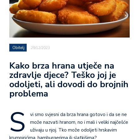
Obitelj
29/12/2023
Kako brza hrana utječe na
zdravlje djece? Teško joj je
odoljeti, ali dovodi do brojnih
problema
S
vi smo svjesni da brza hrana gotovo i da se ne
može nazvati hranom, no i mali i veliki najčešće
uživaju u njoj. Tko može odoljeti hrskavim
krumpirićima, hamburgerima ili slatkišima?