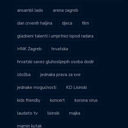
ansambl lado
arena zagreb
dan crvenih haljina
djeca
film
glazbeni talenti i umjetnici ispod radara
HNK Zagreb
hrvatska
hrvatski savez gluhoslijepih osoba dodir
izložba
jednaka prava za sve
jednake mogućnosti
KD Lisinski
kids friendly
koncert
korona virus
laudato tv
lisinski
majka
mamin kutak