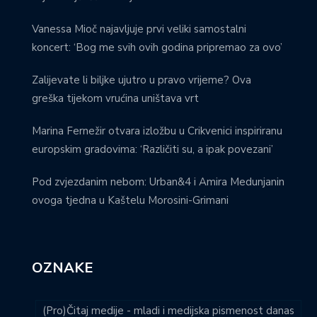
Vanessa Mioč najavljuje prvi veliki samostalni
koncert: ‘Bog me svih ovih godina pripremao za ovo’
Zalijevate li biljke ujutro u pravo vrijeme? Ova
greška tijekom vrućina uništava vrt
Marina Fernežir otvara izložbu u Crikvenici inspiriranu
europskim gradovima: ‘Različiti su, a ipak povezani’
Pod zvjezdanim nebom: Urban&4 i Amira Medunjanin
ovoga tjedna u Kaštelu Morosini-Grimani
OZNAKE
(Pro)Čitaj medije - mladi i medijska pismenost danas