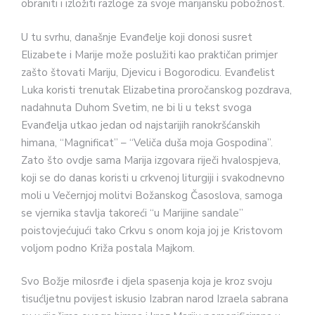
obraniti i izložiti razloge za svoje marijansku pobožnost.
U tu svrhu, današnje Evanđelje koji donosi susret
Elizabete i Marije može poslužiti kao praktičan primjer
zašto štovati Mariju, Djevicu i Bogorodicu. Evanđelist
Luka koristi trenutak Elizabetina proročanskog pozdrava,
nadahnuta Duhom Svetim, ne bi li u tekst svoga
Evanđelja utkao jedan od najstarijih ranokršćanskih
himana, “Magnificat” – “Veliča duša moja Gospodina”.
Zato što ovdje sama Marija izgovara riječi hvalospjeva,
koji se do danas koristi u crkvenoj liturgiji i svakodnevno
moli u Večernjoj molitvi Božanskog Časoslova, samoga
se vjernika stavlja takoreći “u Marijine sandale”
poistovjećujući tako Crkvu s onom koja joj je Kristovom
voljom podno Križa postala Majkom.
Svo Božje milosrđe i djela spasenja koja je kroz svoju
tisućljetnu povijest iskusio Izabran narod Izraela sabrana