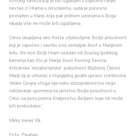
Kovčeg Saveza koji je bio izgubljen stoljećima ranije,
nestao iz Hrama u Jeruzalemu, sada je ponovno
pronađen u Mariji, koja pak jednom uznesena k Bogu
nikada više ne može biti izgubljena.
Crkva okupljena oko Krista, utjelovljene Božje prisutnosti
koji je započeo i završio svoj zemaljski život u Marijinom
krilu, čini novi Božji Hram sazidan od živućeg ljudskog
kamenja kao što je Marija živući Kovčeg Saveza.
Kršćanska “elizabetanska” pobožnost Blaženoj Djevici
Mariji čiji je vrhunac u liturgijskoj godini upravo svetkovina
Velike Gospe stoga nije neko idolopoklonstvo nego
održavanje spomena na jamstvo Božje prisutnosti u
Crkvi, na putu prema Kraljevstvu Božjem, koje ne može
biti prokockano.”
Mirko Irenej Vlk
Foto: Pixabay