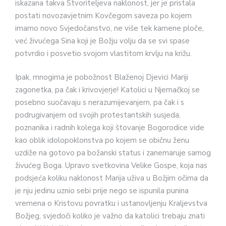
iskazana takva Stvoriteljeva naklonost, jer je pristala
postati novozavjetnim Kovčegom saveza po kojem
imamo novo Svjedočanstvo, ne više tek kamene ploče,
već živućega Sina koji je Božju volju da se svi spase
potvrdio i posvetio svojom vlastitom krvlju na križu.
Ipak, mnogima je pobožnost Blaženoj Djevici Mariji
zagonetka, pa čak i krivovjerje! Katolici u Njemačkoj se
posebno suočavaju s nerazumijevanjem, pa čak i s
podrugivanjem od svojih protestantskih susjeda,
poznanika i radnih kolega koji štovanje Bogorodice vide
kao oblik idolopoklonstva po kojem se običnu ženu
uzdiže na gotovo pa božanski status i zanemaruje samog
živućeg Boga. Upravo svetkovina Velike Gospe, koja nas
podsjeća koliku naklonost Marija uživa u Božjim očima da
je nju jedinu uznio sebi prije nego se ispunila punina
vremena o Kristovu povratku i ustanovljenju Kraljevstva
Božjeg, svjedoči koliko je važno da katolici trebaju znati