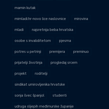
mamin kutak
mimladi.hr-novo lice naslovnice
mirovina
mladi
najsretnija beba hrvatska
osobe s invaliditetom
pjesma
potres u petrinji
premijera
preminuo
prijatelji životinja
progledaj srcem
projekt
roditelji
sindikat umirovljenika hrvatske
sonja švec španjol
studenti
udruga slijepih međimurske županije