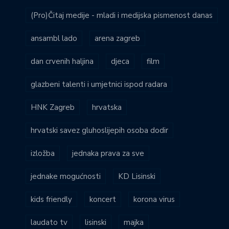
(Pro)Čitaj medije - mladi i medijska pismenost danas
ansambl lado
arena zagreb
dan crvenih haljina
djeca
film
glazbeni talenti i umjetnici ispod radara
HNK Zagreb
hrvatska
hrvatski savez gluhoslijepih osoba dodir
izložba
jednaka prava za sve
jednake mogućnosti
KD Lisinski
kids friendly
koncert
korona virus
laudato tv
lisinski
majka