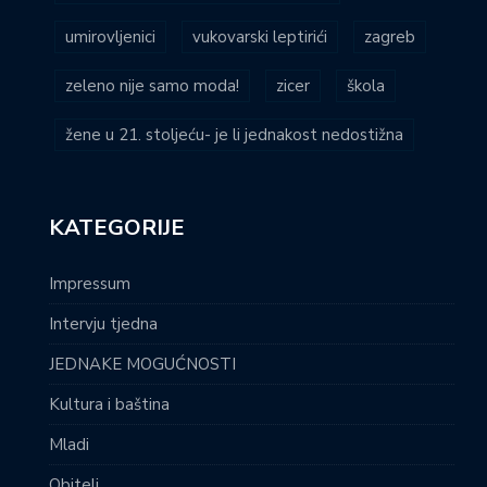
umirovljenici
vukovarski leptirići
zagreb
zeleno nije samo moda!
zicer
škola
žene u 21. stoljeću- je li jednakost nedostižna
KATEGORIJE
Impressum
Intervju tjedna
JEDNAKE MOGUĆNOSTI
Kultura i baština
Mladi
Obitelj