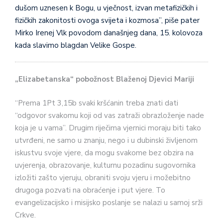
dušom uznesen k Bogu, u vječnost, izvan metafizičkih i
fizičkih zakonitosti ovoga svijeta i kozmosa”, piše pater
Mirko Irenej Vlk povodom današnjeg dana, 15. kolovoza
kada slavimo blagdan Velike Gospe.
„Elizabetanska“ pobožnost Blaženoj Djevici Mariji
“Prema 1Pt 3,15b svaki kršćanin treba znati dati
“odgovor svakomu koji od vas zatraži obrazloženje nade
koja je u vama”. Drugim riječima vjernici moraju biti tako
utvrđeni, ne samo u znanju, nego i u dubinski življenom
iskustvu svoje vjere, da mogu svakome bez obzira na
uvjerenja, obrazovanje, kulturnu pozadinu sugovornika
izložiti zašto vjeruju, obraniti svoju vjeru i možebitno
drugoga pozvati na obraćenje i put vjere. To
evangelizacijsko i misijsko poslanje se nalazi u samoj srži
Crkve.