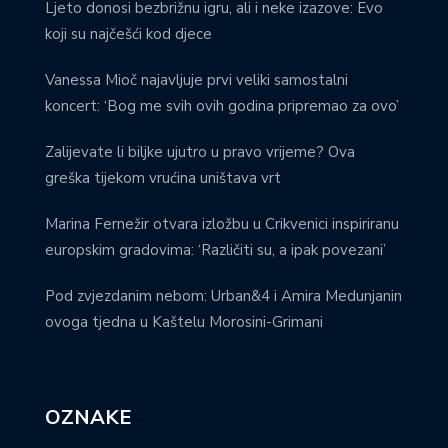
Ljeto donosi bezbrižnu igru, ali i neke izazove: Evo
koji su najčešći kod djece
Vanessa Mioč najavljuje prvi veliki samostalni
koncert: ‘Bog me svih ovih godina pripremao za ovo’
Zalijevate li biljke ujutro u pravo vrijeme? Ova
greška tijekom vrućina uništava vrt
Marina Fernežir otvara izložbu u Crikvenici inspiriranu
europskim gradovima: ‘Različiti su, a ipak povezani’
Pod zvjezdanim nebom: Urban&4 i Amira Medunjanin
ovoga tjedna u Kaštelu Morosini-Grimani
OZNAKE