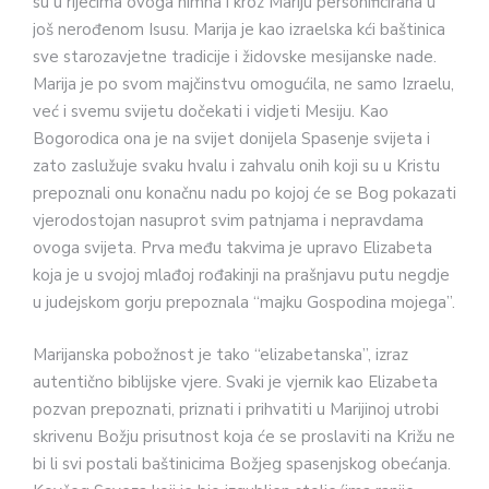
su u riječima ovoga himna i kroz Mariju personificirana u
još nerođenom Isusu. Marija je kao izraelska kći baštinica
sve starozavjetne tradicije i židovske mesijanske nade.
Marija je po svom majčinstvu omogućila, ne samo Izraelu,
već i svemu svijetu dočekati i vidjeti Mesiju. Kao
Bogorodica ona je na svijet donijela Spasenje svijeta i
zato zaslužuje svaku hvalu i zahvalu onih koji su u Kristu
prepoznali onu konačnu nadu po kojoj će se Bog pokazati
vjerodostojan nasuprot svim patnjama i nepravdama
ovoga svijeta. Prva među takvima je upravo Elizabeta
koja je u svojoj mlađoj rođakinji na prašnjavu putu negdje
u judejskom gorju prepoznala “majku Gospodina mojega”.
Marijanska pobožnost je tako “elizabetanska”, izraz
autentično biblijske vjere. Svaki je vjernik kao Elizabeta
pozvan prepoznati, priznati i prihvatiti u Marijinoj utrobi
skrivenu Božju prisutnost koja će se proslaviti na Križu ne
bi li svi postali baštinicima Božjeg spasenjskog obećanja.