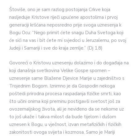
Štoviše, ono je sam razlog postojanja Crkve koja
nasljeduje Kristove riječi upućene apostolima i prvoj
generaciji kršćana neposredno prije svoga uznesenja k
Bogu Ocu: “Nego primit ćete snagu Duha Svetoga koji
će sići na vas i bit ćete mi svjedoci u Jeruzalemu, po svoj
Judeji i Samariji i sve do kraja zemlje.” (Dj 1,8)
Govoreći o Kristovu uznesenju dolazimo i do događaja na
koji današnja svetkovina Velike Gospe spomen –
uznesenje same Blažene Djevice Marije u zajedništvo s
Trojednim Bogom. Iznimno je da Gospodin nekoga
poštedi prirodna procesa raspadanja fizičke smrti, kao
što učini onima koji preminu postigavši svetost još za
ovozemaljskog života, ali je neviđeno da se nekome uz
to još ukaže i takva milost da bude tijelom i dušom
uznesen k Bogu, u vječnost, izvan metafizičkih i fizičkih
zakonitosti ovoga svijeta i kozmosa. Samo je Mariji