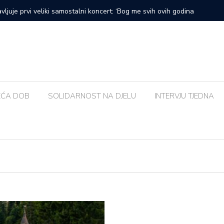
prvi veliki samostalni koncert: ‘Bog me svih ovih godina
Zalijevat
EĆA DOB
SOLIDARNOST NA DJELU
INTERVJU TJEDNA