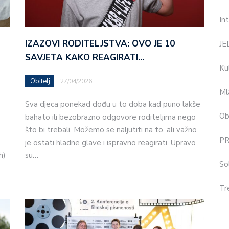
In
IZAZOVI RODITELJSTVA: OVO JE 10
J
SAVJETA KAKO REAGIRATI…
Ku
Obitelj
27/04/2026
Ml
Sva djeca ponekad dođu u to doba kad puno lakše
Ob
bahato ili bezobrazno odgovore roditeljima nego
što bi trebali. Možemo se naljutiti na to, ali važno
P
je ostati hladne glave i ispravno reagirati. Upravo
h)
su…
So
Tr