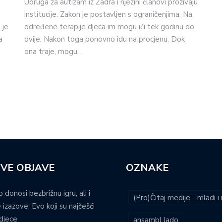
Udruga za autizam iz Zadra i njezini članovi prozivaju
institucije. Zakon je postavljen s ograničenjima. Na
 je
određene terapije djeca im mogu ići tek godinu do
a
dvije. Nakon toga ponovno idu na procjenu. Dok
ona traje, mogu…
VE OBJAVE
OZNAKE
o donosi bezbrižnu igru, ali i
(Pro)Čitaj medije - mladi 
 izazove: Evo koji su najčešći
djece
ansambl lado