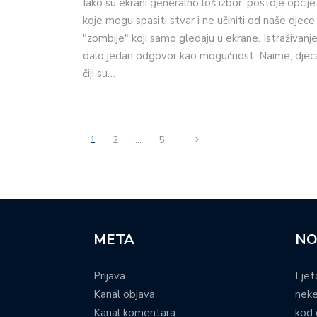
Iako su ekrani generalno loš izbor, postoje opcije
koje mogu spasiti stvar i ne učiniti od naše djece
"zombije" koji samo gledaju u ekrane. Istraživanje
dalo jedan odgovor kao mogućnost. Naime, djec
čiji su…
1
2
…
5
META
NO
Prijava
Ljet
Kanal objava
neke
Kanal komentara
kod 