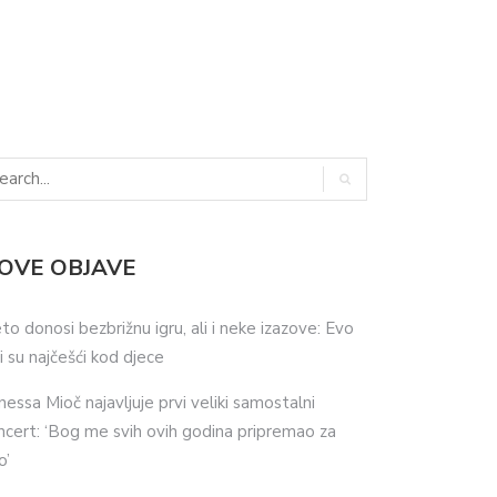
OVE OBJAVE
eto donosi bezbrižnu igru, ali i neke izazove: Evo
ji su najčešći kod djece
nessa Mioč najavljuje prvi veliki samostalni
ncert: ‘Bog me svih ovih godina pripremao za
o’