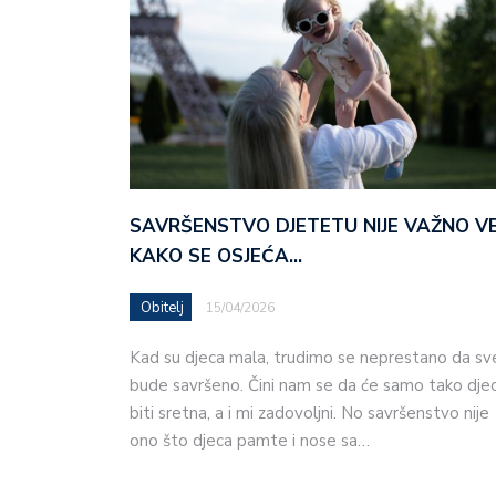
SAVRŠENSTVO DJETETU NIJE VAŽNO V
KAKO SE OSJEĆA…
Obitelj
15/04/2026
Kad su djeca mala, trudimo se neprestano da sv
bude savršeno. Čini nam se da će samo tako dje
biti sretna, a i mi zadovoljni. No savršenstvo nije
ono što djeca pamte i nose sa…