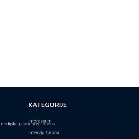
KATEGORIJE
Impressum
i medijska pismenost danas
Intervju tjedna