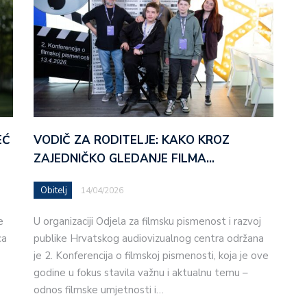
EĆ
VODIČ ZA RODITELJE: KAKO KROZ
ZAJEDNIČKO GLEDANJE FILMA…
Obitelj
14/04/2026
e
U organizaciji Odjela za filmsku pismenost i razvoj
ca
publike Hrvatskog audiovizualnog centra održana
je 2. Konferencija o filmskoj pismenosti, koja je ove
godine u fokus stavila važnu i aktualnu temu –
odnos filmske umjetnosti i…