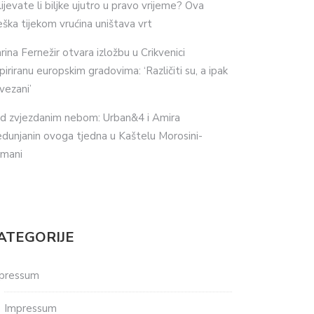
lijevate li biljke ujutro u pravo vrijeme? Ova
eška tijekom vrućina uništava vrt
rina Fernežir otvara izložbu u Crikvenici
spiriranu europskim gradovima: ‘Različiti su, a ipak
vezani’
d zvjezdanim nebom: Urban&4 i Amira
dunjanin ovoga tjedna u Kaštelu Morosini-
imani
ATEGORIJE
pressum
Impressum