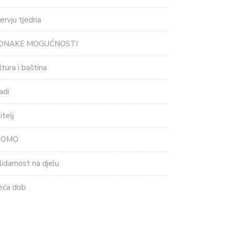
tervju tjedna
EDNAKE MOGUĆNOSTI
ltura i baština
adi
itelj
ROMO
lidarnost na djelu
eća dob