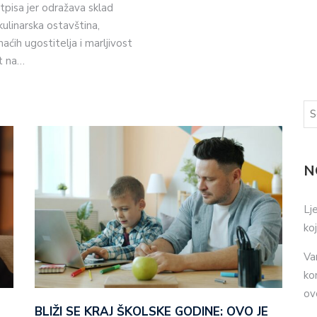
pisa jer odražava sklad
kulinarska ostavština,
ćih ugostitelja i marljivost
t na…
N
Lj
ko
Va
ko
ov
BLIŽI SE KRAJ ŠKOLSKE GODINE: OVO JE