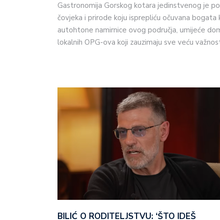
Gastronomija Gorskog kotara jedinstvenog je pot
čovjeka i prirode koju isprepliću očuvana bogata 
autohtone namirnice ovog područja, umijeće doma
lokalnih OPG-ova koji zauzimaju sve veću važnos
BILIĆ O RODITELJSTVU: ‘ŠTO IDEŠ