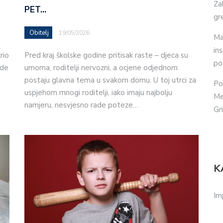
Za
PET…
gr
Obitelj
19/05/2026
Ma
in
rio
Pred kraj školske godine pritisak raste – djeca su
po
ade
umorna, roditelji nervozni, a ocjene odjednom
postaju glavna tema u svakom domu. U toj utrci za
Po
uspjehom mnogi roditelji, iako imaju najbolju
Me
namjeru, nesvjesno rade poteze…
Gr
K
Im