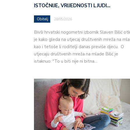
ISTOČNIJE, VRIJEDNOSTI LJUDI…
Obitelj
28/05/2026
Bivši hrvatski nogometni izbornik Slaven Bilić otk
je kako gleda na utjecaj društvenih mreža na ml
kao i tetoše li roditelji danas previše djecu. O
utjecaju društvenih mreža na mlade Bilić je
istaknuo: "To u biti nije ni bitna…