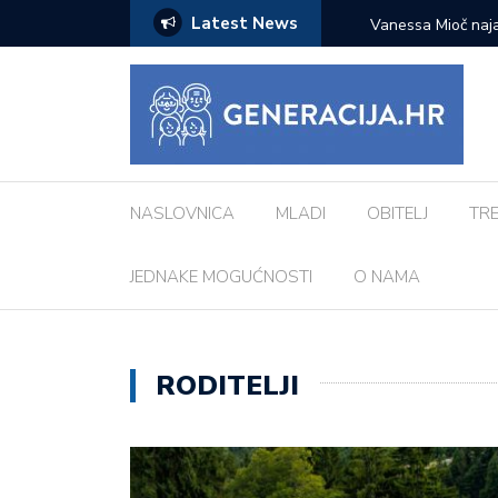
Latest News
zazove: Evo koji su najčešći kod djece
Vanessa Mioč najavljuje 
pripremao za ovo’
NASLOVNICA
MLADI
OBITELJ
TR
JEDNAKE MOGUĆNOSTI
O NAMA
RODITELJI