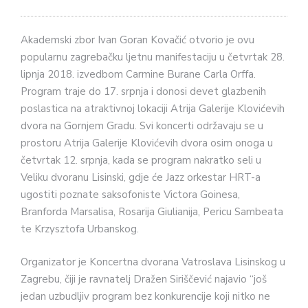
Akademski zbor Ivan Goran Kovačić otvorio je ovu
popularnu zagrebačku ljetnu manifestaciju u četvrtak 28.
lipnja 2018. izvedbom Carmine Burane Carla Orffa.
Program traje do 17. srpnja i donosi devet glazbenih
poslastica na atraktivnoj lokaciji Atrija Galerije Klovićevih
dvora na Gornjem Gradu. Svi koncerti održavaju se u
prostoru Atrija Galerije Klovićevih dvora osim onoga u
četvrtak 12. srpnja, kada se program nakratko seli u
Veliku dvoranu Lisinski, gdje će Jazz orkestar HRT-a
ugostiti poznate saksofoniste Victora Goinesa,
Branforda Marsalisa, Rosarija Giulianija, Pericu Sambeata
te Krzysztofa Urbanskog.
Organizator je Koncertna dvorana Vatroslava Lisinskog u
Zagrebu, čiji je ravnatelj Dražen Siriščević najavio “još
jedan uzbudljiv program bez konkurencije koji nitko ne