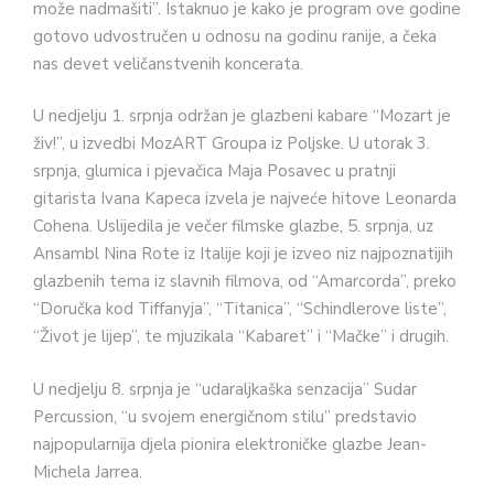
može nadmašiti”. Istaknuo je kako je program ove godine
gotovo udvostručen u odnosu na godinu ranije, a čeka
nas devet veličanstvenih koncerata.
U nedjelju 1. srpnja održan je glazbeni kabare “Mozart je
živ!”, u izvedbi MozART Groupa iz Poljske. U utorak 3.
srpnja, glumica i pjevačica Maja Posavec u pratnji
gitarista Ivana Kapeca izvela je najveće hitove Leonarda
Cohena. Uslijedila je večer filmske glazbe, 5. srpnja, uz
Ansambl Nina Rote iz Italije koji je izveo niz najpoznatijih
glazbenih tema iz slavnih filmova, od “Amarcorda”, preko
“Doručka kod Tiffanyja”, “Titanica”, “Schindlerove liste”,
“Život je lijep”, te mjuzikala “Kabaret” i “Mačke” i drugih.
U nedjelju 8. srpnja je “udaraljkaška senzacija” Sudar
Percussion, “u svojem energičnom stilu” predstavio
najpopularnija djela pionira elektroničke glazbe Jean-
Michela Jarrea.