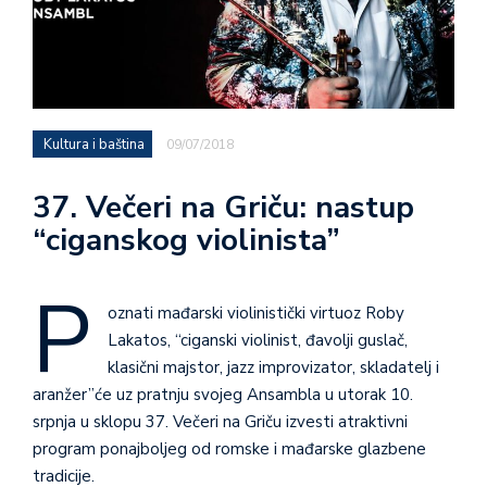
Kultura i baština
09/07/2018
37. Večeri na Griču: nastup
“ciganskog violinista”
P
oznati mađarski violinistički virtuoz Roby
Lakatos, “ciganski violinist, đavolji guslač,
klasični majstor, jazz improvizator, skladatelj i
aranžer”će uz pratnju svojeg Ansambla u utorak 10.
srpnja u sklopu 37. Večeri na Griču izvesti atraktivni
program ponajboljeg od romske i mađarske glazbene
tradicije.