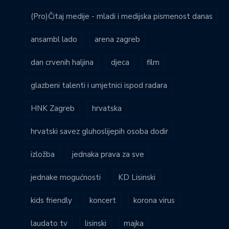
(Pro)Čitaj medije - mladi i medijska pismenost danas
ansambl lado
arena zagreb
dan crvenih haljina
djeca
film
glazbeni talenti i umjetnici ispod radara
HNK Zagreb
hrvatska
hrvatski savez gluhoslijepih osoba dodir
izložba
jednaka prava za sve
jednake mogućnosti
KD Lisinski
kids friendly
koncert
korona virus
laudato tv
lisinski
majka