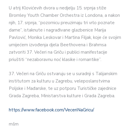
U atrij Klovićevih dvora u nedjelju 15. srpnja stiže
Bromley Youth Chamber Orchestra iz Londona, a nakon
njih, 17. srpnja, “pozornicu preuzimaju tri vrlo poznate
dame”, istaknute i nagrađivane glazbenice Marija
Pavlović, Monika Leskovar i Martina Filjak, koje će svojim
umijećem izvođenja djela Beethovena i Brahmsa
zatvoriti 37. Večeri na Griču i publici manifestacije
priuštiti “nezaboravnu noć klasike i romantike”.
37. Večeri na Griču ostvaruju se u suradnji s Talijanskim
institutom za kulturu u Zagrebu, veleposlanstvima
Poljske i Mađarske, te uz potporu Turističke zajednice
Grada Zagreba, Ministarstva kulture i Grada Zagreba.
https://www.facebook.com/VeceriNaGricu/
mšm