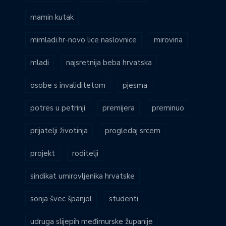
mamin kutak
mimladi.hr-novo lice naslovnice
mirovina
mladi
najsretnija beba hrvatska
osobe s invaliditetom
pjesma
potres u petrinji
premijera
preminuo
prijatelji životinja
progledaj srcem
projekt
roditelji
sindikat umirovljenika hrvatske
sonja švec španjol
studenti
udruga slijepih međimurske županije