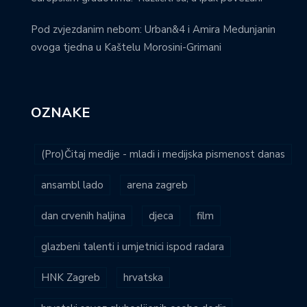
Pod zvjezdanim nebom: Urban&4 i Amira Medunjanin
ovoga tjedna u Kaštelu Morosini-Grimani
OZNAKE
(Pro)Čitaj medije - mladi i medijska pismenost danas
ansambl lado
arena zagreb
dan crvenih haljina
djeca
film
glazbeni talenti i umjetnici ispod radara
HNK Zagreb
hrvatska