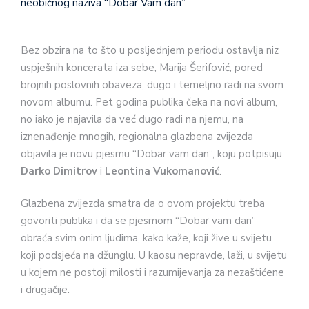
neobičnog naziva “Dobar Vam dan”.
Bez obzira na to što u posljednjem periodu ostavlja niz
uspješnih koncerata iza sebe, Marija Šerifović, pored
brojnih poslovnih obaveza, dugo i temeljno radi na svom
novom albumu. Pet godina publika čeka na novi album,
no iako je najavila da već dugo radi na njemu, na
iznenađenje mnogih, regionalna glazbena zvijezda
objavila je novu pjesmu “Dobar vam dan”, koju potpisuju
Darko Dimitrov
i
Leontina Vukomanović
.
Glazbena zvijezda smatra da o ovom projektu treba
govoriti publika i da se pjesmom “Dobar vam dan”
obraća svim onim ljudima, kako kaže, koji žive u svijetu
koji podsjeća na džunglu. U kaosu nepravde, laži, u svijetu
u kojem ne postoji milosti i razumijevanja za nezaštićene
i drugačije.