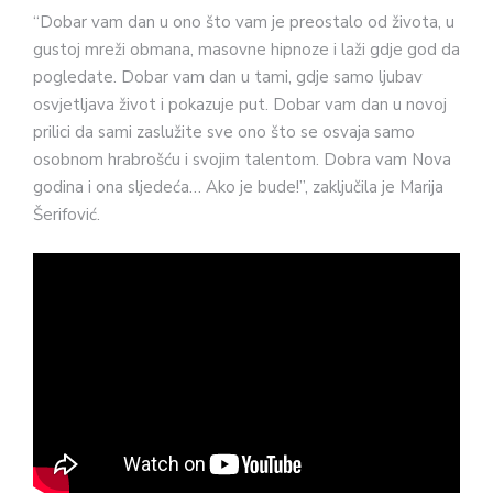
“Dobar vam dan u ono što vam je preostalo od života, u
gustoj mreži obmana, masovne hipnoze i laži gdje god da
pogledate. Dobar vam dan u tami, gdje samo ljubav
osvjetljava život i pokazuje put. Dobar vam dan u novoj
prilici da sami zaslužite sve ono što se osvaja samo
osobnom hrabrošću i svojim talentom. Dobra vam Nova
godina i ona sljedeća… Ako je bude!”, zaključila je Marija
Šerifović.