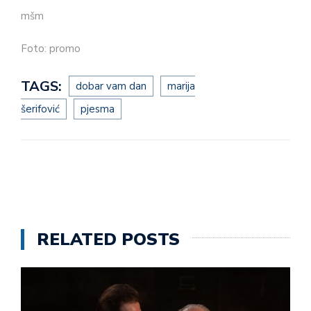
mšm
Foto: promo
TAGS:
dobar vam dan
marija
šerifović
pjesma
RELATED POSTS