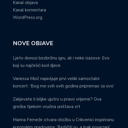
Kanal objava
Kanal komentara
WordPress.org
NOVE OBJAVE
Ljeto donosi bezbrižnu igru, ali i neke izazove: Evo
koji su najčešći kod djece
Vanessa Mioč najavljuje prvi veliki samostalni
koncert: ‘Bog me svih ovih godina pripremao za ovo’
Zalijevate li biljke ujutro u pravo vrijeme? Ova
greška tijekom vrućina uništava vrt
Marina Fernežir otvara izložbu u Crikvenici inspiriranu
europskim gradovima: ‘Različiti su, a ipak povezani’