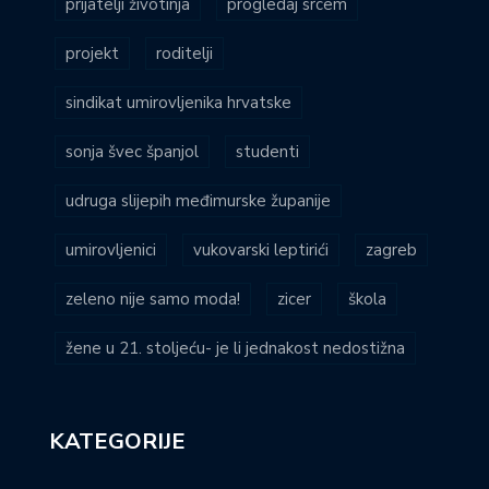
prijatelji životinja
progledaj srcem
projekt
roditelji
sindikat umirovljenika hrvatske
sonja švec španjol
studenti
udruga slijepih međimurske županije
umirovljenici
vukovarski leptirići
zagreb
zeleno nije samo moda!
zicer
škola
žene u 21. stoljeću- je li jednakost nedostižna
KATEGORIJE