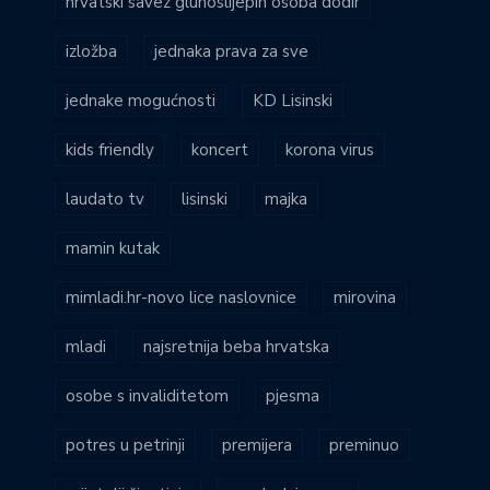
hrvatski savez gluhoslijepih osoba dodir
izložba
jednaka prava za sve
jednake mogućnosti
KD Lisinski
kids friendly
koncert
korona virus
laudato tv
lisinski
majka
mamin kutak
mimladi.hr-novo lice naslovnice
mirovina
mladi
najsretnija beba hrvatska
osobe s invaliditetom
pjesma
potres u petrinji
premijera
preminuo