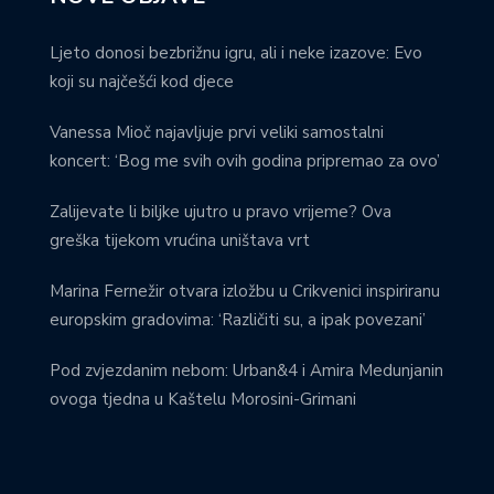
Ljeto donosi bezbrižnu igru, ali i neke izazove: Evo
koji su najčešći kod djece
Vanessa Mioč najavljuje prvi veliki samostalni
koncert: ‘Bog me svih ovih godina pripremao za ovo’
Zalijevate li biljke ujutro u pravo vrijeme? Ova
greška tijekom vrućina uništava vrt
Marina Fernežir otvara izložbu u Crikvenici inspiriranu
europskim gradovima: ‘Različiti su, a ipak povezani’
Pod zvjezdanim nebom: Urban&4 i Amira Medunjanin
ovoga tjedna u Kaštelu Morosini-Grimani