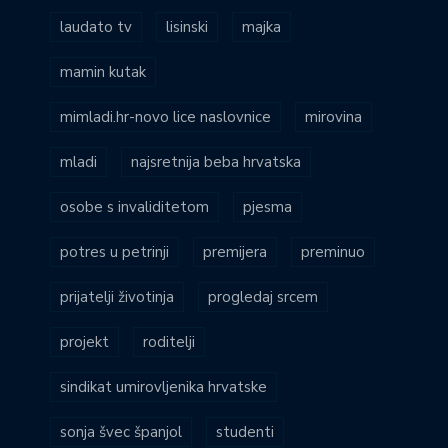
laudato tv
lisinski
majka
mamin kutak
mimladi.hr-novo lice naslovnice
mirovina
mladi
najsretnija beba hrvatska
osobe s invaliditetom
pjesma
potres u petrinji
premijera
preminuo
prijatelji životinja
progledaj srcem
projekt
roditelji
sindikat umirovljenika hrvatske
sonja švec španjol
studenti