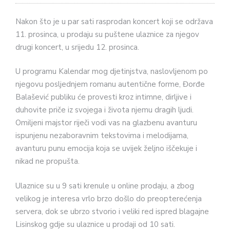
Nakon što je u par sati rasprodan koncert koji se održava
11. prosinca, u prodaju su puštene ulaznice za njegov
drugi koncert, u srijedu 12. prosinca.
U programu Kalendar mog djetinjstva, naslovljenom po
njegovu posljednjem romanu autentične forme, Đorđe
Balašević publiku će provesti kroz intimne, dirljive i
duhovite priče iz svojega i života njemu dragih ljudi.
Omiljeni majstor riječi vodi vas na glazbenu avanturu
ispunjenu nezaboravnim tekstovima i melodijama,
avanturu punu emocija koja se uvijek željno iščekuje i
nikad ne propušta.
Ulaznice su u 9 sati krenule u online prodaju, a zbog
velikog je interesa vrlo brzo došlo do preopterećenja
servera, dok se ubrzo stvorio i veliki red ispred blagajne
Lisinskog gdje su ulaznice u prodaji od 10 sati.