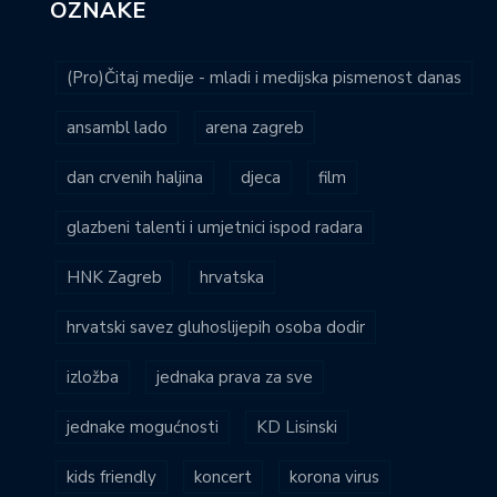
OZNAKE
(Pro)Čitaj medije - mladi i medijska pismenost danas
ansambl lado
arena zagreb
dan crvenih haljina
djeca
film
glazbeni talenti i umjetnici ispod radara
HNK Zagreb
hrvatska
hrvatski savez gluhoslijepih osoba dodir
izložba
jednaka prava za sve
jednake mogućnosti
KD Lisinski
kids friendly
koncert
korona virus