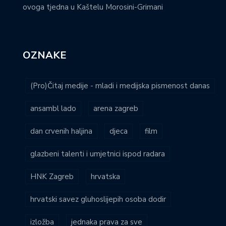
ovoga tjedna u Kaštelu Morosini-Grimani
OZNAKE
(Pro)Čitaj medije - mladi i medijska pismenost danas
ansambl lado
arena zagreb
dan crvenih haljina
djeca
film
glazbeni talenti i umjetnici ispod radara
HNK Zagreb
hrvatska
hrvatski savez gluhoslijepih osoba dodir
izložba
jednaka prava za sve