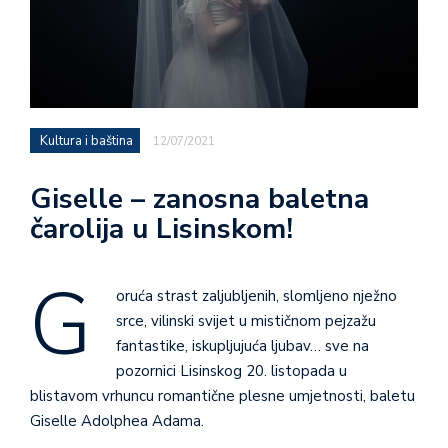
Kultura i baština
12/07/2021
Giselle – zanosna baletna
čarolija u Lisinskom!
G
oruća strast zaljubljenih, slomljeno nježno
srce, vilinski svijet u mističnom pejzažu
fantastike, iskupljujuća ljubav… sve na
pozornici Lisinskog 20. listopada u
blistavom vrhuncu romantične plesne umjetnosti, baletu
Giselle Adolphea Adama.