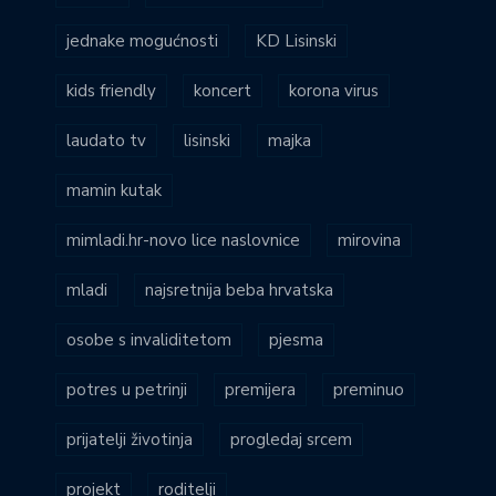
jednake mogućnosti
KD Lisinski
kids friendly
koncert
korona virus
laudato tv
lisinski
majka
mamin kutak
mimladi.hr-novo lice naslovnice
mirovina
mladi
najsretnija beba hrvatska
osobe s invaliditetom
pjesma
potres u petrinji
premijera
preminuo
prijatelji životinja
progledaj srcem
projekt
roditelji