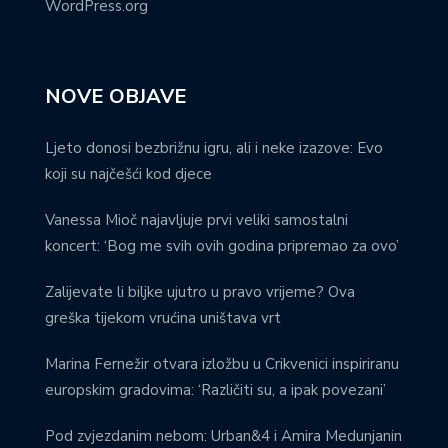
WordPress.org
NOVE OBJAVE
Ljeto donosi bezbrižnu igru, ali i neke izazove: Evo
koji su najčešći kod djece
Vanessa Mioč najavljuje prvi veliki samostalni
koncert: ‘Bog me svih ovih godina pripremao za ovo’
Zalijevate li biljke ujutro u pravo vrijeme? Ova
greška tijekom vrućina uništava vrt
Marina Fernežir otvara izložbu u Crikvenici inspiriranu
europskim gradovima: ‘Različiti su, a ipak povezani’
Pod zvjezdanim nebom: Urban&4 i Amira Medunjanin