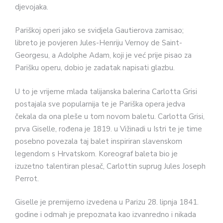
djevojaka.
Pariškoj operi jako se svidjela Gautierova zamisao;
libreto je povjeren Jules-Henriju Vernoy de Saint-
Georgesu, a Adolphe Adam, koji je već prije pisao za
Parišku operu, dobio je zadatak napisati glazbu.
U to je vrijeme mlada talijanska balerina Carlotta Grisi
postajala sve popularnija te je Pariška opera jedva
čekala da ona pleše u tom novom baletu. Carlotta Grisi,
prva Giselle, rođena je 1819. u Vižinadi u Istri te je time
posebno povezala taj balet inspiriran slavenskom
legendom s Hrvatskom. Koreograf baleta bio je
izuzetno talentiran plesač, Carlottin suprug Jules Joseph
Perrot.
Giselle je premijerno izvedena u Parizu 28. lipnja 1841.
godine i odmah je prepoznata kao izvanredno i nikada