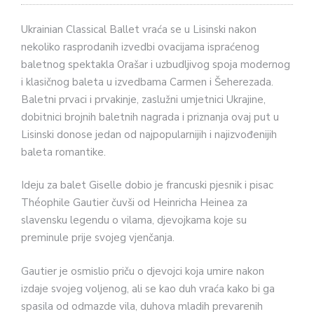
Ukrainian Classical Ballet vraća se u Lisinski nakon
nekoliko rasprodanih izvedbi ovacijama ispraćenog
baletnog spektakla Orašar i uzbudljivog spoja modernog
i klasičnog baleta u izvedbama Carmen i Šeherezada.
Baletni prvaci i prvakinje, zaslužni umjetnici Ukrajine,
dobitnici brojnih baletnih nagrada i priznanja ovaj put u
Lisinski donose jedan od najpopularnijih i najizvođenijih
baleta romantike.
Ideju za balet Giselle dobio je francuski pjesnik i pisac
Théophile Gautier čuvši od Heinricha Heinea za
slavensku legendu o vilama, djevojkama koje su
preminule prije svojeg vjenčanja.
Gautier je osmislio priču o djevojci koja umire nakon
izdaje svojeg voljenog, ali se kao duh vraća kako bi ga
spasila od odmazde vila, duhova mladih prevarenih