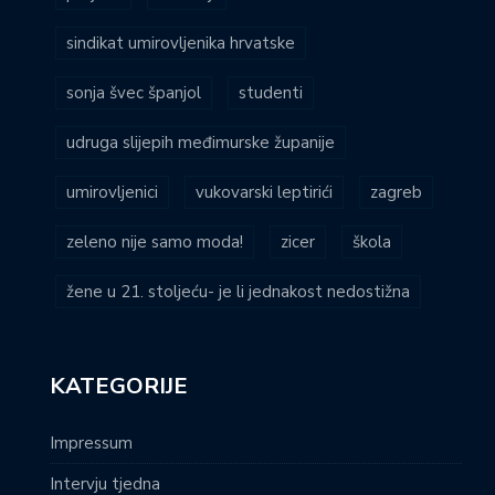
sindikat umirovljenika hrvatske
sonja švec španjol
studenti
udruga slijepih međimurske županije
umirovljenici
vukovarski leptirići
zagreb
zeleno nije samo moda!
zicer
škola
žene u 21. stoljeću- je li jednakost nedostižna
KATEGORIJE
Impressum
Intervju tjedna