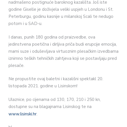
nadmašeno postignuće baroknog kazališta. Još iste
godine Giselle je doživjela veliki uspjeh u Londonu i St.
Peterburgu, godinu kasnije u milanskoj Scali te nedugo
potom i u SAD-u.
I danas, punih 180 godina od praizvedbe, ova
jedinstvena poetična i dirljiva priča budi erupcije emocija,
mami suze i oduševljava virtuoznim plesačkim izvedbama
iznimno teških tehničkih zahtjeva koji se postavljaju pred
plesače.
Ne propustite ovaj baletni i kazališni spektakl 20.
listopada 2021. godine u Lisinskom!
Ulaznice, po cijenama od 130, 170, 210 i 250 kn,
dostupne su na blagajnama Lisinskog te na
www.lisinski.hr
.