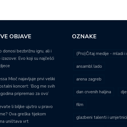
VE OBJAVE
OZNAKE
o donosi bezbrižnu igru, ali i
(Pro)Čitaj medije - mladi 
 izazove: Evo koji su najčešći
djece
ansambl lado
ssa Mioč najavljuje prvi veliki
arena zagreb
stalni koncert: ‘Bog me svih
dan crvenih haljina
dje
 godina pripremao za ovo’
film
evate li biljke ujutro u pravo
eme? Ova greška tijekom
glazbeni talenti i umjetnic
ina uništava vrt