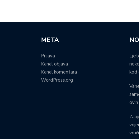
META
NO
Prijava
Ljet
Kanal objava
neke
Kanal komentara
kod 
WordPress.org
Vane
samo
ovih
Zalij
vrij
vruć