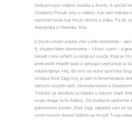
tada prvi put vidjela i kušala u životu. A sjeća
stadionu! Plesali smo u vlakiću, a ja sam mahala
reprezentacije koji mu je vihorio u zraku. Pa da,
Alexandra iz Meksika. Aha
U životu nisam pojela više Ledo sladoleda – sjeća
tj. studentskim domovima – otvori i uzmi – a gra
nasadi i novi asfalti su nicali po svuda. Koje je 
prekrasnih mladih ljudi iz cijeloga svijeta koji su 
oduševljenja. Hej, išli smo na razna sportska do
totalna fora! Zagi moj, ja sam ti fenomenalno dobr
cijelosti vozački ispit, obnovila krpice u Gradskom 
Trebalo se skockati za izlaske u Saloon znaš! Ah
svoje drage tete Ankice. Od službene uniforme s
ljubomorno čuvam. Znaš Zagi, zaljubila sam se tada
svom novom domu! Vidimo se mi još! Tvoja nekad k