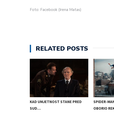
Foto: Facebook (Irena Matas)
RELATED POSTS
EBOM:
KAD UMJETNOST STANE PRED
SPIDER-MA
SUD…
OBORIO R