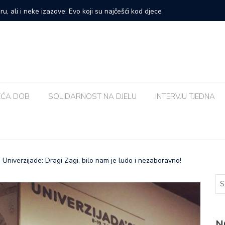
prvi veliki samostalni koncert: ‘Bog me svih ovih godina
Zalijevat
EĆA DOB
SOLIDARNOST NA DJELU
INTERVJU TJEDNA
Univerzijade: Dragi Zagi, bilo nam je ludo i nezaboravno!
N