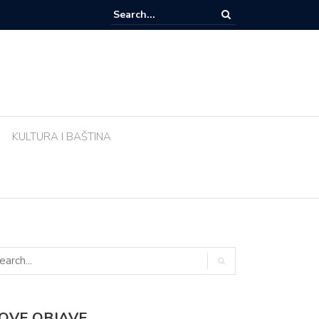
e li biljke ujutro u pravo vrijeme? Ova greška tijekom vrućina uništava vr
KULTURA I BAŠTINA
OVE OBJAVE