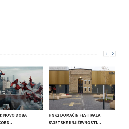
N: NOVO DOBA
HNK2 DOMAĆIN FESTIVALA
MIR
EKORD…
SVJETSKE KNJIŽEVNOSTI…
SAK