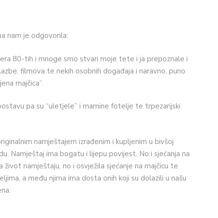
na nam je odgovorila:
ra 80-tih i mnoge smo stvari moje tete i ja prepoznale i
lazbe, filmova te nekih osobnih događaja i naravno, puno
jena majčica”.
ostavu pa su “uletjele” i mamine fotelje te trpezarijski
riginalnim namještajem izrađenim i kupljenim u bivšoj
u. Namještaj ima bogatu i lijepu povijest. No i sjećanja na
 život namještaju, no i osvježila sjećanje na majčicu te
teljima, a među njima ima dosta onih koji su dolazili u našu
ena.