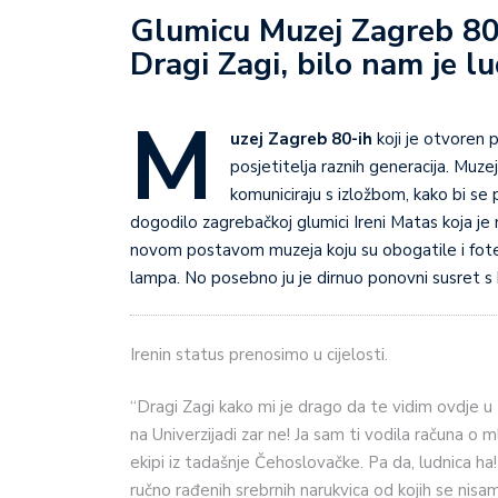
Glumicu Muzej Zagreb 80-
Dragi Zagi, bilo nam je l
M
uzej Zagreb 80-ih
koji je otvoren p
posjetitelja raznih generacija. Muzej
komuniciraju s izložbom, kako bi se pr
dogodilo zagrebačkoj glumici Ireni Matas koja je
novom postavom muzeja koju su obogatile i fotelj
lampa. No posebno ju je dirnuo ponovni susret s
Irenin status prenosimo u cijelosti.
“Dragi Zagi kako mi je drago da te vidim ovdje u
na Univerzijadi zar ne! Ja sam ti vodila računa o
ekipi iz tadašnje Čehoslovačke. Pa da, ludnica ha!
ručno rađenih srebrnih narukvica od kojih se ni