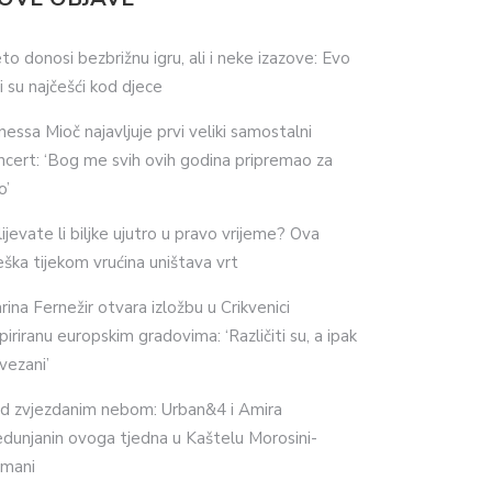
eto donosi bezbrižnu igru, ali i neke izazove: Evo
ji su najčešći kod djece
nessa Mioč najavljuje prvi veliki samostalni
ncert: ‘Bog me svih ovih godina pripremao za
o’
lijevate li biljke ujutro u pravo vrijeme? Ova
eška tijekom vrućina uništava vrt
rina Fernežir otvara izložbu u Crikvenici
spiriranu europskim gradovima: ‘Različiti su, a ipak
vezani’
d zvjezdanim nebom: Urban&4 i Amira
dunjanin ovoga tjedna u Kaštelu Morosini-
imani