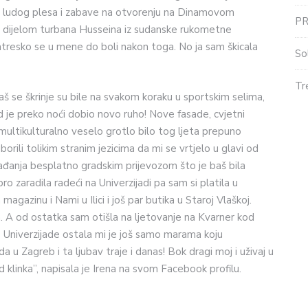
š se ludog plesa i zabave na otvorenju na Dinamovom
P
 s dijelom turbana Husseina iz sudanske rukometne
 zatresko se u mene do boli nakon toga. No ja sam škicala
So
Tr
š se škrinje su bile na svakom koraku u sportskim selima,
d je preko noći dobio novo ruho! Nove fasade, cvjetni
to multikulturalno veselo grotlo bilo tog ljeta prepuno
žuborili tolikim stranim jezicima da mi se vrtjelo u glavi od
gađanja besplatno gradskim prijevozom što je baš bila
o zaradila radeći na Univerzijadi pa sam si platila u
magazinu i Nami u Ilici i još par butika u Staroj Vlaškoj.
a. A od ostatka sam otišla na ljetovanje na Kvarner kod
 Univerzijade ostala mi je još samo marama koju
 u Zagreb i ta ljubav traje i danas! Bok dragi moj i uživaj u
linka”, napisala je Irena na svom Facebook profilu.