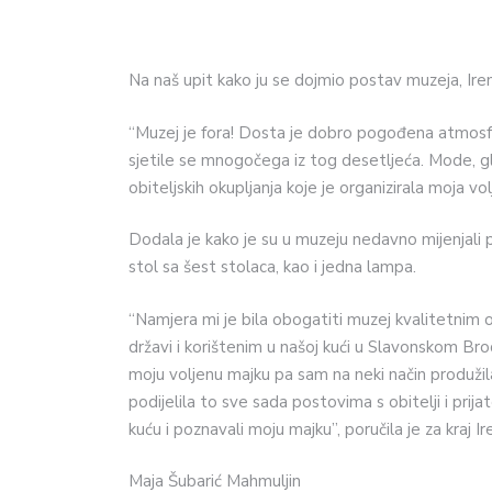
Na naš upit kako ju se dojmio postav muzeja, Ire
“Muzej je fora! Dosta je dobro pogođena atmosfe
sjetile se mnogočega iz tog desetljeća. Mode, g
obiteljskih okupljanja koje je organizirala moja vol
Dodala je kako je su u muzeju nedavno mijenjali p
stol sa šest stolaca, kao i jedna lampa.
“Namjera mi je bila obogatiti muzej kvalitetnim o
državi i korištenim u našoj kući u Slavonskom Brod
moju voljenu majku pa sam na neki način produžila
podijelila to sve sada postovima s obitelji i prija
kuću i poznavali moju majku”, poručila je za kraj Ir
Maja Šubarić Mahmuljin