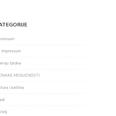
ATEGORIJE
pressum
Impressum
tervju tjedna
EDNAKE MOGUĆNOSTI
ltura i baština
adi
itelj