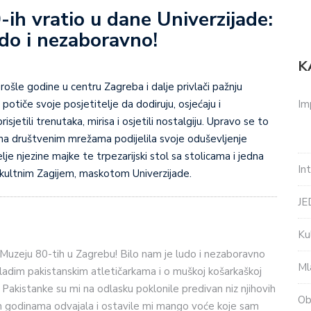
ih vratio u dane Univerzijade:
udo i nezaboravno!
K
rošle godine u centru Zagreba i dalje privlači pažnju
Im
 potiče svoje posjetitelje da dodiruju, osjećaju i
isjetili trenutaka, mirisa i osjetili nostalgiju. Upravo se to
 na društvenim mrežama podijelila svoje oduševljenje
e njezine majke te trpezarijski stol sa stolicama i jedna
In
 kultnim Zagijem, maskotom Univerzijade.
J
Ku
 Muzeju 80-tih u Zagrebu! Bilo nam je ludo i nezaboravno
Ml
 mladim pakistanskim atletičarkama i o muškoj košarkaškoj
 Pakistanke su mi na odlasku poklonile predivan niz njihovih
Ob
sam godinama odvajala i ostavile mi mango voće koje sam