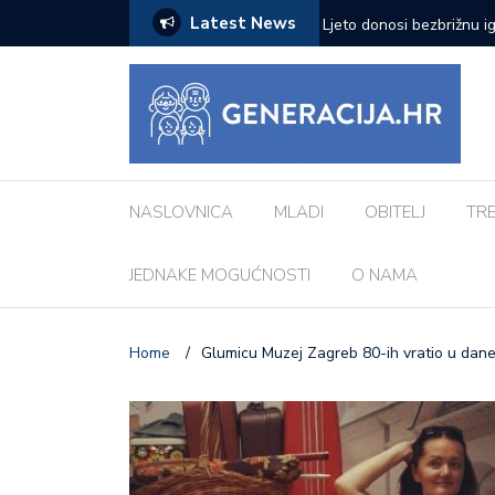
Latest News
zazove: Evo koji su najčešći kod djece
Vanessa Mioč najavljuje 
pripremao za ovo’
NASLOVNICA
MLADI
OBITELJ
TR
JEDNAKE MOGUĆNOSTI
O NAMA
Home
/
Glumicu Muzej Zagreb 80-ih vratio u dane 