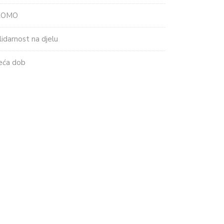
ROMO
lidarnost na djelu
eća dob