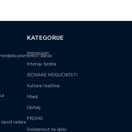
KATEGORIJE
Impressum
i medijska pismenost danas
Intervju tjedna
JEDNAKE MOGUĆNOSTI
Kultura i baština
ca
Mladi
Obitelj
PROMO
i ispod radara
Solidarnost na djelu