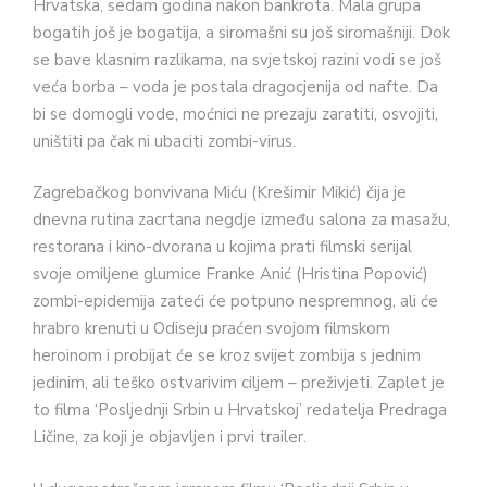
Hrvatska, sedam godina nakon bankrota. Mala grupa
bogatih još je bogatija, a siromašni su još siromašniji. Dok
se bave klasnim razlikama, na svjetskoj razini vodi se još
veća borba – voda je postala dragocjenija od nafte. Da
bi se domogli vode, moćnici ne prezaju zaratiti, osvojiti,
uništiti pa čak ni ubaciti zombi-virus.
Zagrebačkog bonvivana Miću (Krešimir Mikić) čija je
dnevna rutina zacrtana negdje između salona za masažu,
restorana i kino-dvorana u kojima prati filmski serijal
svoje omiljene glumice Franke Anić (Hristina Popović)
zombi-epidemija zateći će potpuno nespremnog, ali će
hrabro krenuti u Odiseju praćen svojom filmskom
heroinom i probijat će se kroz svijet zombija s jednim
jedinim, ali teško ostvarivim ciljem – preživjeti. Zaplet je
to filma ‘Posljednji Srbin u Hrvatskoj’ redatelja Predraga
Ličine, za koji je objavljen i prvi trailer.