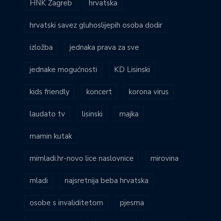
HNK Zagreb
hrvatska
hrvatski savez gluhoslijepih osoba dodir
izložba
jednaka prava za sve
jednake mogućnosti
KD Lisinski
kids friendly
koncert
korona virus
laudato tv
lisinski
majka
mamin kutak
mimladi.hr-novo lice naslovnice
mirovina
mladi
najsretnija beba hrvatska
osobe s invaliditetom
pjesma