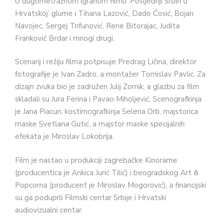
U dugometražnom igranom filmu ‘Posljednji Srbin u
Hrvatskoj’ glume i Tihana Lazović, Dado Ćosić, Bojan
Navojec, Sergej Trifunović, Rene Bitorajac, Judita
Franković Brdar i mnogi drugi.
Scenarij i režiju filma potpisuje Predrag Ličina, direktor
fotografije je Ivan Zadro, a montažer Tomislav Pavlic. Za
dizajn zvuka bio je zadružen Julij Zornik, a glazbu za film
skladali su Jura Ferina i Pavao Miholjević. Scenografkinja
je Jana Piacun, kostimografkinja Selena Orb, majstorica
maske Svetlana Gutić, a majstor maske specijalnih
efekata je Miroslav Lokobrija.
Film je nastao u produkciji zagrebačke Kinorame
(producentica je Ankica Jurić Tilić) i beogradskog Art &
Popcorna (producent je Miroslav Mogorović), a financijski
su ga poduprli Filmski centar Srbije i Hrvatski
audiovizualni centar.