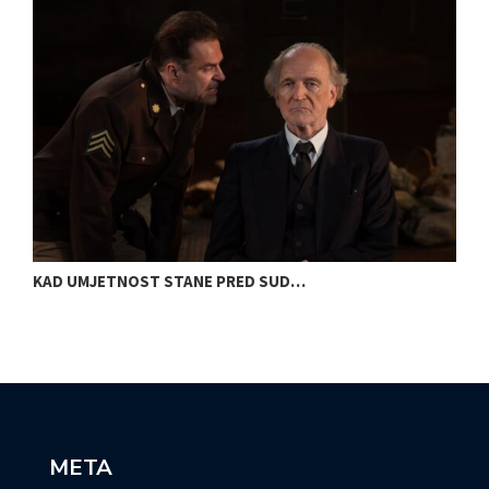
KAD UMJETNOST STANE PRED SUD…
S
META