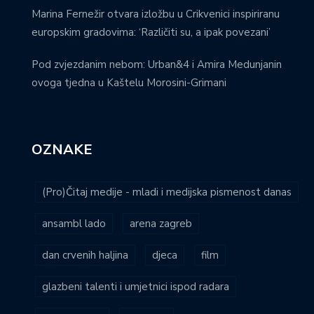
Marina Fernežir otvara izložbu u Crikvenici inspiriranu
europskim gradovima: ‘Različiti su, a ipak povezani’
Pod zvjezdanim nebom: Urban&4 i Amira Medunjanin
ovoga tjedna u Kaštelu Morosini-Grimani
OZNAKE
(Pro)Čitaj medije - mladi i medijska pismenost danas
ansambl lado
arena zagreb
dan crvenih haljina
djeca
film
glazbeni talenti i umjetnici ispod radara