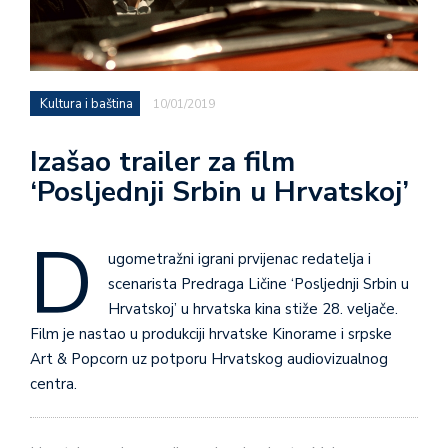
Kultura i baština
10/01/2019
Izašao trailer za film
‘Posljednji Srbin u Hrvatskoj’
D
ugometražni igrani prvijenac redatelja i
scenarista Predraga Ličine ‘Posljednji Srbin u
Hrvatskoj’ u hrvatska kina stiže 28. veljače.
Film je nastao u produkciji hrvatske Kinorame i srpske
Art & Popcorn uz potporu Hrvatskog audiovizualnog
centra.