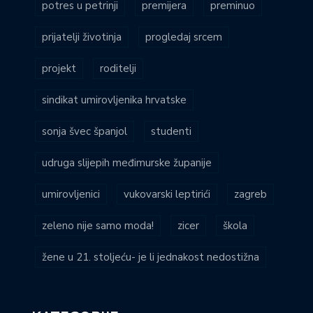
potres u petrinji
premijera
preminuo
prijatelji životinja
progledaj srcem
projekt
roditelji
sindikat umirovljenika hrvatske
sonja švec španjol
studenti
udruga slijepih međimurske županije
umirovljenici
vukovarski leptirići
zagreb
zeleno nije samo moda!
zicer
škola
žene u 21. stoljeću- je li jednakost nedostižna