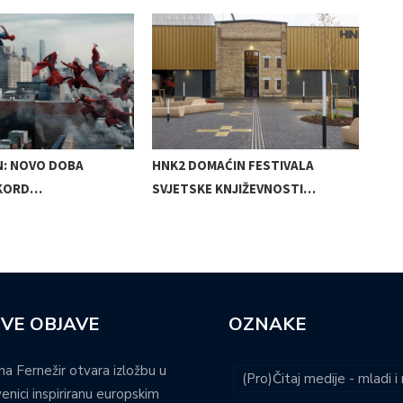
N: NOVO DOBA
HNK2 DOMAĆIN FESTIVALA
MIR
EKORD…
SVJETSKE KNJIŽEVNOSTI…
SAK
VE OBJAVE
OZNAKE
na Fernežir otvara izložbu u
(Pro)Čitaj medije - mladi 
venici inspiriranu europskim