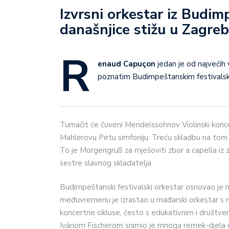
Izvrsni orkestar iz Budimpe
današnjice stižu u Zagre
R
enaud Capuçon
jedan je od najvećih vi
poznatim Budimpeštanskim festivals
Tumačit će čuveni Mendelssohnov Violinski koncer
Mahlerovu Petu simfoniju. Treću skladbu na tom k
To je Morgengruß za mješoviti zbor a capella iz
sestre slavnog skladatelja.
Budimpeštanski festivalski orkestar osnovao je 
međuvremenu je izrastao u mađarski orkestar 
koncertne cikluse, često s edukativnim i društv
Ivánom Fischerom snimio je mnoga remek-djela g