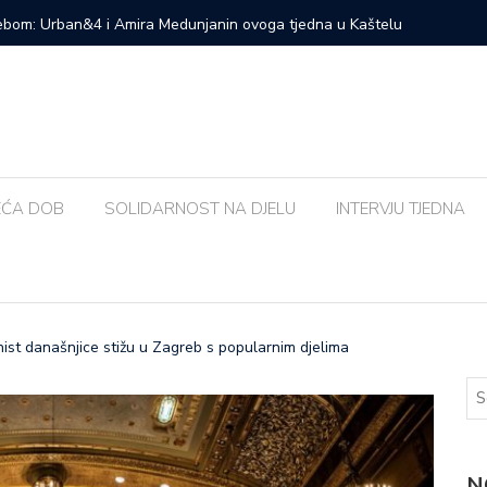
Urban&4 i Amira Medunjanin ovoga tjedna u Kaštelu
Susjedna 
bolja od
EĆA DOB
SOLIDARNOST NA DJELU
INTERVJU TJEDNA
linist današnjice stižu u Zagreb s popularnim djelima
N