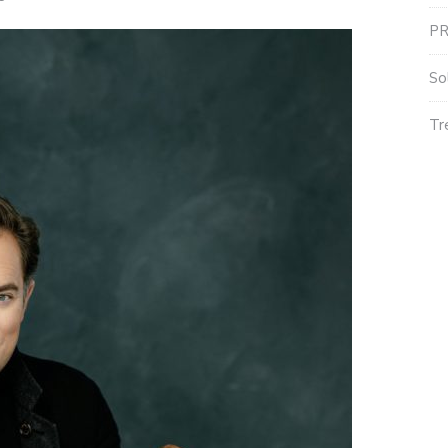
P
So
Tr