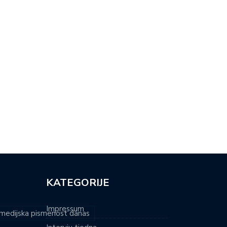
NA DONOSI NOVU DIMENZIJU
OSMI TRAG U BESKRAJU
RALNE…
DONOSI…
KATEGORIJE
Impressum
i medijska pismenost danas