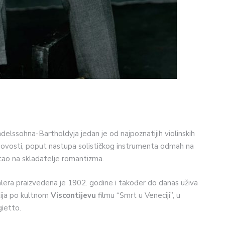
delssohna-Bartholdyja jedan je od najpoznatijih violinskih
ovosti, poput nastupa solističkog instrumenta odmah na
cao na skladatelje romantizma.
lera praizvedena je 1902. godine i također do danas uživa
tija po kultnom
Viscontijevu
filmu “Smrt u Veneciji”, u
gietto.