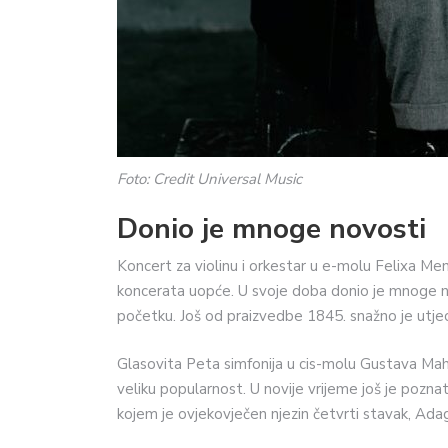
Foto: Credit Universal Music
Donio je mnoge novosti
Koncert za violinu i orkestar u e-molu Felixa Men
koncerata uopće. U svoje doba donio je mnoge n
početku. Još od praizvedbe 1845. snažno je utje
Glasovita Peta simfonija u cis-molu Gustava Mah
veliku popularnost. U novije vrijeme još je pozna
kojem je ovjekovječen njezin četvrti stavak, Ada