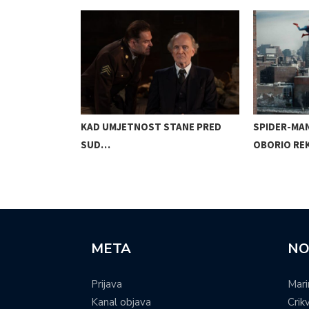
EBOM:
KAD UMJETNOST STANE PRED
SPIDER-MA
SUD…
OBORIO R
META
NO
Prijava
Mari
Kanal objava
Crik