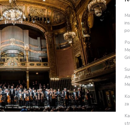
Ma
in
po
Po
Me
Gr
Su
Am
Me
Ko
za
Ka
str