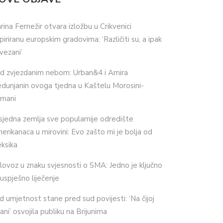
rina Fernežir otvara izložbu u Crikvenici
spiriranu europskim gradovima: ‘Različiti su, a ipak
vezani’
d zvjezdanim nebom: Urban&4 i Amira
dunjanin ovoga tjedna u Kaštelu Morosini-
imani
sjedna zemlja sve popularnije odredište
erikanaca u mirovini: Evo zašto mi je bolja od
ksika
lovoz u znaku svjesnosti o SMA: Jedno je ključno
 uspješno liječenje
d umjetnost stane pred sud povijesti: ‘Na čijoj
ani’ osvojila publiku na Brijunima