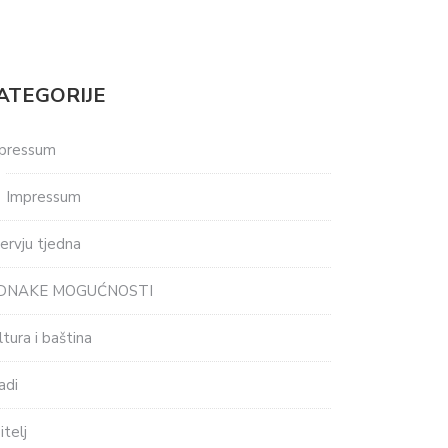
ATEGORIJE
pressum
Impressum
tervju tjedna
EDNAKE MOGUĆNOSTI
ltura i baština
adi
itelj