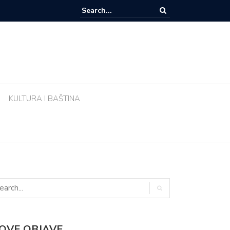
zemlja sve popularnije odredište Amerikanaca u mirovini: Evo zašto mi
 Meksika
KULTURA I BAŠTINA
OVE OBJAVE