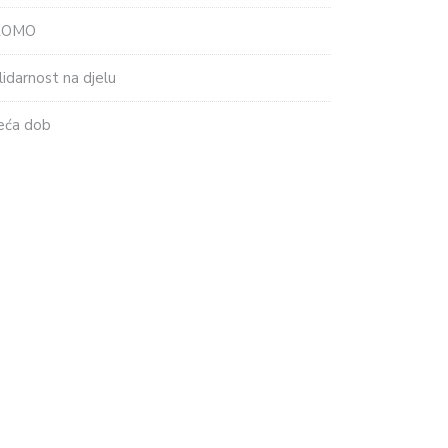
ROMO
lidarnost na djelu
eća dob