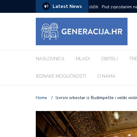
Latest News
ci inspiriranu europskim gradovima: ‘Različiti
Pod zvjezdanim nebom: 
Morosini-Grimani
NASLOVNICA
MLADI
OBITELJ
TR
JEDNAKE MOGUĆNOSTI
O NAMA
Home
/
Izvrsni orkestar iz Budimpešte i veliki vio