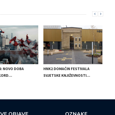
N: NOVO DOBA
HNK2 DOMAĆIN FESTIVALA
MIR
EKORD…
SVJETSKE KNJIŽEVNOSTI…
SAK
VE OBJAVE
OZNAKE