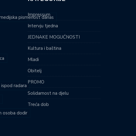
Impressum
i medijska pismenost danas
Intervju tjedna
JEDNAKE MOGUĆNOSTI
Kultura i baština
ca
Mladi
Obitelj
PROMO
i ispod radara
Solidarnost na djelu
Treća dob
ih osoba dodir