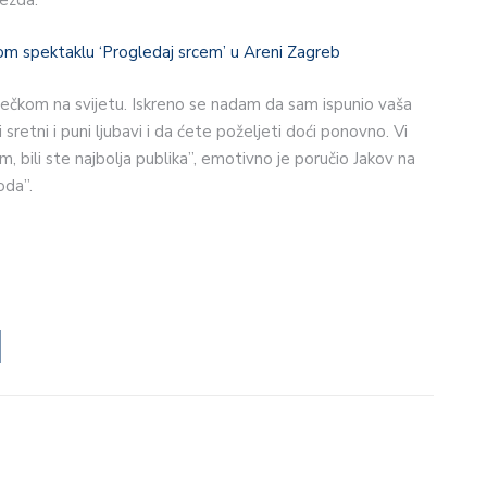
om spektaklu ‘Progledaj srcem’ u Areni Zagreb
m dečkom na svijetu. Iskreno se nadam da sam ispunio vaša
i sretni i puni ljubavi i da ćete poželjeti doći ponovno. Vi
m, bili ste najbolja publika”, emotivno je poručio Jakov na
oda”.