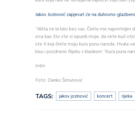
Jakov Jozinović zapjevat će na duhovno-glazben
“Ništa ne bi bilo bez vas. Činite me najsretniji
srca kao što ste vi ispunili moje, da ćete kući otić
ste ti koji činite moju kuću punu naroda. Hvala va
bisu i pozdravio Rijeku s klasikom “Kuća puna nar
mšm
Foto: Danko Šimunović
TAGS:
jakov jozinović
koncert
rijeka