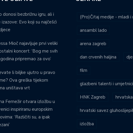
o donosi bezbrižnu igru, ali i
(Pro)Čitaj medije - mladi 
 izazove: Evo koji su najčešći
djece
ansambl lado
ssa Mioč najavljuje prvi veliki
arena zagreb
stalni koncert: ‘Bog me svih
dan crvenih haljina
dje
 godina pripremao za ovo’
film
evate li biljke ujutro u pravo
eme? Ova greška tijekom
glazbeni talenti i umjetnic
ina uništava vrt
HNK Zagreb
hrvatska
na Fernežir otvara izložbu u
venici inspiriranu europskim
hrvatski savez gluhoslijep
ovima: ‘Različiti su, a ipak
izložba
zani’