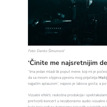
Foto: Danko Šimunović
‘Činite me najsretnijim d
“Ima jedan mladi lik poput mene, koji mi je počeo
da sa mnom otpjeva pjesmu mog prijatelja
Mati
najjačim aplauzom”, najavio je Jakova gosta, a p
Vizualni efekti, raskošna produkcija i spektakularn
pretvorili koncert u nezaboravno audio-vizualno isk
kuće koja radi na turnejama najvećih svjetskih zvi