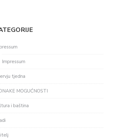
ATEGORIJE
pressum
Impressum
tervju tjedna
EDNAKE MOGUĆNOSTI
ltura i baština
adi
itelj