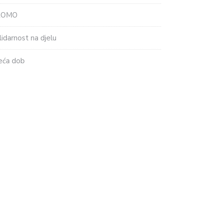
ROMO
lidarnost na djelu
eća dob