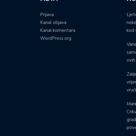
Prijava
Ljet
Kanal objava
neke
Kanal komentara
kod 
WordPress.org
Vane
samo
ovih
Zalij
vrij
vruć
Mari
Crik
grad
pove