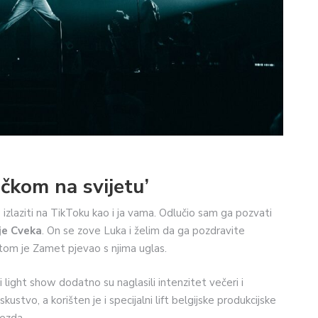
ečkom na svijetu’
 izlaziti na TikToku kao i ja vama. Odlučio sam ga pozvati
je Cveka
. On se zove Luka i želim da ga pozdravite
otom je Zamet pjevao s njima uglas.
i light show dodatno su naglasili intenzitet večeri i
ustvo, a korišten je i specijalni lift belgijske produkcijske
jezda.