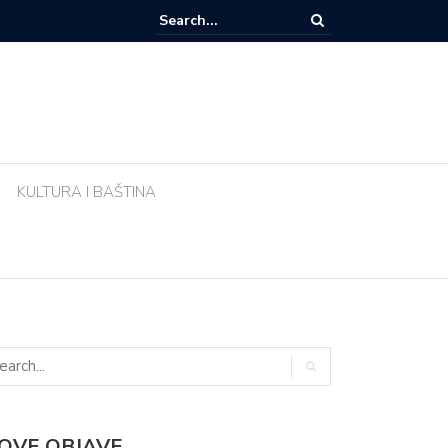
e li biljke ujutro u pravo vrijeme? Ova greška tijekom vrućina uništava vr
KULTURA I BAŠTINA
OVE OBJAVE