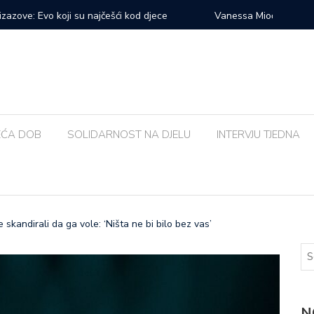
prvi veliki samostalni koncert: ‘Bog me svih ovih godina
Zalijevat
EĆA DOB
SOLIDARNOST NA DJELU
INTERVJU TJEDNA
skandirali da ga vole: ‘Ništa ne bi bilo bez vas’
N