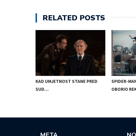
RELATED POSTS
EBOM:
KAD UMJETNOST STANE PRED
SPIDER-MA
SUD…
OBORIO R
META
NO