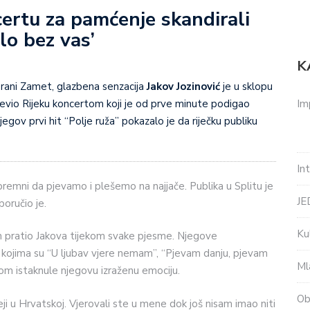
certu za pamćenje skandirali
ilo bez vas’
K
rani Zamet, glazbena senzacija
Jakov Jozinović
je u sklopu
Im
ševio Rijeku koncertom koji je od prve minute podigao
gov prvi hit “Polje ruža” pokazalo je da riječku publiku
In
remni da pjevamo i plešemo na najjače. Publika u Splitu je
J
poručio je.
Ku
m pratio Jakova tijekom svake pjesme. Njegove
u kojima su “U ljubav vjere nemam”, “Pjevam danju, pjevam
Ml
dnom istaknule njegovu izraženu emociju.
Ob
ji u Hrvatskoj. Vjerovali ste u mene dok još nisam imao niti