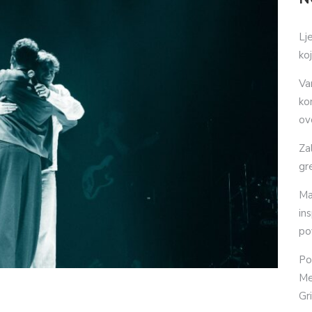
Lj
ko
Va
ko
ov
Za
gr
Ma
in
po
Po
Me
Gr