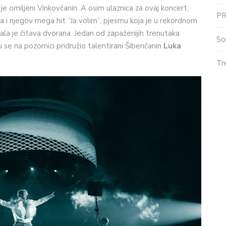
e omiljeni Vinkovčanin. A osim ulaznica za ovaj koncert,
P
a i njegov mega hit “Ja volim”, pjesmu koja je u rekordnom
irala je čitava dvorana. Jedan od zapaženijih trenutaka
So
se na pozornici pridružio talentirani Šibenčanin
Luka
Tr