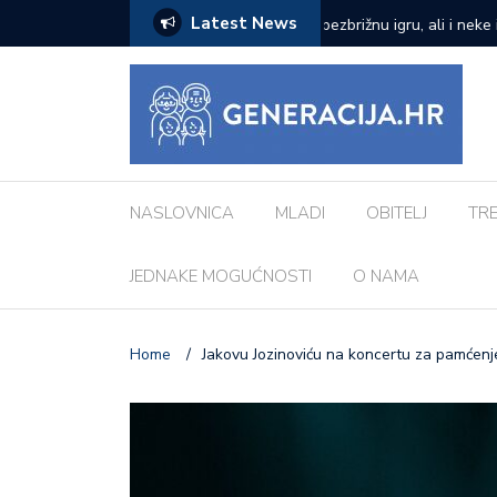
Latest News
zazove: Evo koji su najčešći kod djece
Vanessa Mioč najavljuje 
pripremao za ovo’
NASLOVNICA
MLADI
OBITELJ
TR
JEDNAKE MOGUĆNOSTI
O NAMA
Home
/
Jakovu Jozinoviću na koncertu za pamćenje 