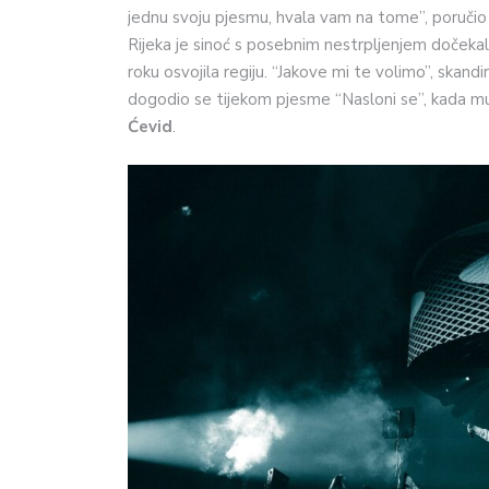
jednu svoju pjesmu, hvala vam na tome”, poručio j
Rijeka je sinoć s posebnim nestrpljenjem dočekal
roku osvojila regiju. “Jakove mi te volimo”, skand
dogodio se tijekom pjesme “Nasloni se”, kada mu 
Ćevid
.