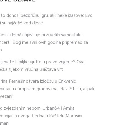
eto donosi bezbrižnu igru, ali i neke izazove: Evo
ji su najčešći kod djece
nessa Mioč najavljuje prvi veliki samostalni
ncert: ‘Bog me svih ovih godina pripremao za
o’
lijevate li biljke ujutro u pravo vrijeme? Ova
eška tijekom vrućina uništava vrt
rina Fernežir otvara izložbu u Crikvenici
spiriranu europskim gradovima: ‘Različiti su, a ipak
vezani’
d zvjezdanim nebom: Urban&4 i Amira
dunjanin ovoga tjedna u Kaštelu Morosini-
imani