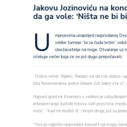
Jakovu Jozinoviću na kon
da ga vole: ‘Ništa ne bi b
U
mjesecima unaprijed rasprodanoj Dvo
velike turneje “Ja za čuda letim” odu
obožavatelje na noge. Otvaranje uz nje
očekuje večer koja će se još dugo prepričavati.
“Dobra večer, Rijeko. Nadam se da ste dobro i sp
bila fenomenalna, jedva čekam čuti kakvi ste vi”, 
Najveći grad na Kvarneru s velikim je uzbuđenje
interpretacije kultnih hitova ovih prostora, međ
noću”, “Kad mi dođeš ti” i brojni drugi, još su je
“Ovo je najbrže rasprodani koncert na mojoj turne