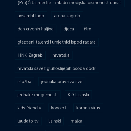
(Pro)Čitaj medije - mladi i medijska pismenost danas
ansambl lado
arena zagreb
dan crvenih haljina
djeca
film
glazbeni talenti i umjetnici ispod radara
HNK Zagreb
hrvatska
hrvatski savez gluhoslijepih osoba dodir
izložba
jednaka prava za sve
jednake mogućnosti
KD Lisinski
kids friendly
koncert
korona virus
laudato tv
lisinski
majka