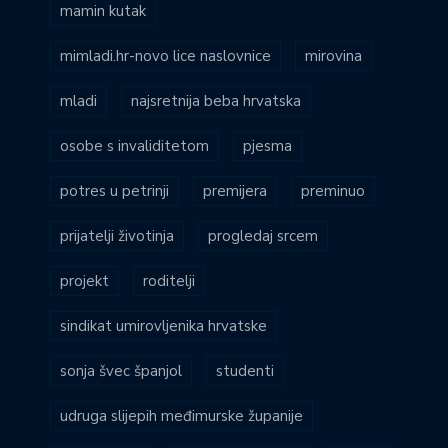
mamin kutak
mimladi.hr-novo lice naslovnice
mirovina
mladi
najsretnija beba hrvatska
osobe s invaliditetom
pjesma
potres u petrinji
premijera
preminuo
prijatelji životinja
progledaj srcem
projekt
roditelji
sindikat umirovljenika hrvatske
sonja švec španjol
studenti
udruga slijepih međimurske županije