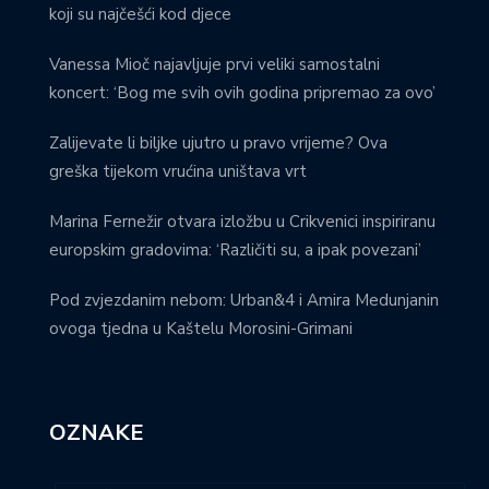
koji su najčešći kod djece
Vanessa Mioč najavljuje prvi veliki samostalni
koncert: ‘Bog me svih ovih godina pripremao za ovo’
Zalijevate li biljke ujutro u pravo vrijeme? Ova
greška tijekom vrućina uništava vrt
Marina Fernežir otvara izložbu u Crikvenici inspiriranu
europskim gradovima: ‘Različiti su, a ipak povezani’
Pod zvjezdanim nebom: Urban&4 i Amira Medunjanin
ovoga tjedna u Kaštelu Morosini-Grimani
OZNAKE