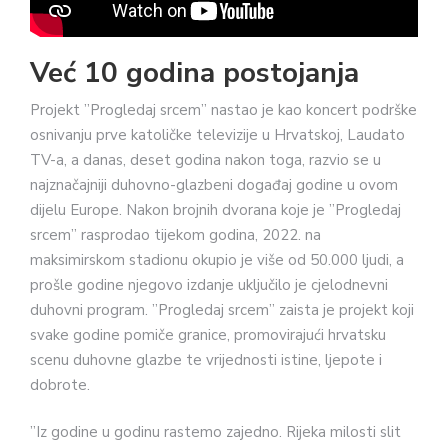
Već 10 godina postojanja
Projekt ”Progledaj srcem” nastao je kao koncert podrške
osnivanju prve katoličke televizije u Hrvatskoj, Laudato
TV-a, a danas, deset godina nakon toga, razvio se u
najznačajniji duhovno-glazbeni događaj godine u ovom
dijelu Europe. Nakon brojnih dvorana koje je ”Progledaj
srcem” rasprodao tijekom godina, 2022. na
maksimirskom stadionu okupio je više od 50.000 ljudi, a
prošle godine njegovo izdanje uključilo je cjelodnevni
duhovni program. ”Progledaj srcem” zaista je projekt koji
svake godine pomiče granice, promovirajući hrvatsku
scenu duhovne glazbe te vrijednosti istine, ljepote i
dobrote.
”Iz godine u godinu rastemo zajedno. Rijeka milosti slit