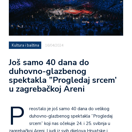
Kultura i baština
16/04/2024
Još samo 40 dana do
duhovno-glazbenog
spektakla ”Progledaj srcem’
u zagrebačkoj Areni
P
reostalo je još samo 40 dana do velikog
duhovno-glazbenog spektakla ”Progledaj
srcem” koji nas očekuje 24. i 25. svibnja u
zagrebačkoj Areni. Ljudi iz svih dijelova Hrvatske i