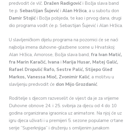
predvodit će vlč.
Dražen Radigović
i Božja slava band
te p.
Sebastijan Šujević
i
Alan Hržica
, a u subotu don
Damir Stojić
i Božja pobjeda, te kao i prvog dana, drugi
dio programa vodit će p. Sebastijan Šujević i Alan Hržica.
U slavljeničkom dijelu programa na pozornici će se naći
najbolja imena duhovne-glazbene scene u Hrvatskoj:
Alan Hržica, Amorose, Božja slava band,
fra Ivan Matić,
fra Marin Karačić, Ivana
i
Marija Husar, Matej Galić,
Rafael Dropulić Rafo, Sestre Palić, Stijepo Gleđ
Markos, Vanessa Mioč, Zvonimir Kalić
, a molitvu u
slavljenju predvodit će
don
Mijo Grozdanić
.
Roditelje s djecom razveselit će vijest da je za vrijeme
Duhovne obnove 24. i 25. svibnja za djecu od 4 do 10
godina organizirana igraonica uz animatore. Na njoj će uz
igru djeca uživati i u premijeri 5. sezone popularne crtane
serije ”Superknjiga” i druženju s omiljenim junakom