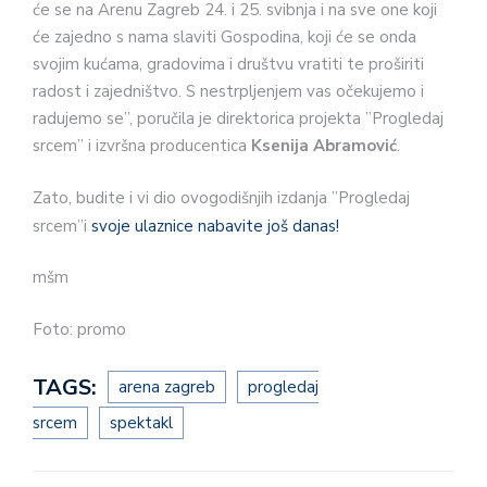
će se na Arenu Zagreb 24. i 25. svibnja i na sve one koji
će zajedno s nama slaviti Gospodina, koji će se onda
svojim kućama, gradovima i društvu vratiti te proširiti
radost i zajedništvo. S nestrpljenjem vas očekujemo i
radujemo se”, poručila je direktorica projekta ”Progledaj
srcem” i izvršna producentica
Ksenija Abramović
.
Zato, budite i vi dio ovogodišnjih izdanja ”Progledaj
srcem”i
svoje ulaznice nabavite još danas!
mšm
Foto: promo
TAGS:
arena zagreb
progledaj
srcem
spektakl