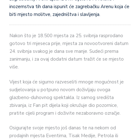
inozemstva tih dana ispunit će zagrebačku Arenu koja će
biti mjesto molitve, zajedništva i slavljenja.
Nakon što je 18.500 mjesta za 25. svibnja rasprodano
gotovo tri mjeseca prije, mjesta za novootvoreni datum
24. svibnja svakog je dana sve manje. Sudeći prema
zanimanju, i za ovaj dodatni datum tražit će se mjesto
više.
Vijest koja će sigurno razveseliti mnoge mogućnost je
sudjelovanja u potpuno novom doživljaju ovoga
glazbeno-duhovnog spektakla. Iz samog središta
zbivanja, iz Fan pit dijela koji okružuje dio pozornice,
pratite cijeli program i doživite nezaboravno ozračje.
Osigurajte svoje mjesto još danas te na nekom od
prodajnih mjesta Eventima, Tisak Medije, Petrola ili