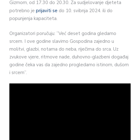
Gizmom, od 17.30 do 20.30. Za sudjelovanje djeteta
potrebno je
prijaviti se
do 10. svibnja 2024. ili do
popunjenja kapaciteta.
Organizatori poručuju: ”Već deset godina gledamo
srcem. I ove godine slavimo Gospodina zajedno u
molitvi, glazbi, notama do neba, riječima do srca. Uz
zvukove vjere, ritmove nade, duhovno-glazbeni događaj
godine čeka vas da zajedno progledamo istinom, dušom
i srcem”.