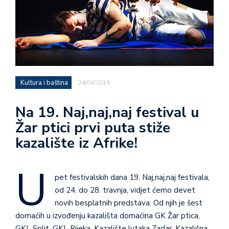
Kultura i baština
24/04/2019
Na 19. Naj,naj,naj festival u
Žar ptici prvi puta stiže
kazalište iz Afrike!
U
pet festivalskih dana 19. Naj,naj,naj festivala,
od 24. do 28. travnja, vidjet ćemo devet
novih besplatnih predstava. Od njih je šest
domaćih u izvođenju kazališta domaćina GK Žar ptica,
GKL Split, GKL Rijeka, Kazalište lutaka Zadar, Kazališna