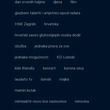
dan crvenih haljina
djeca
film
glazbeni talenti i umjetnici ispod radara
HNK Zagreb
hrvatska
hrvatski savez gluhoslijepih osoba dodir
izložba
jednaka prava za sve
jednake mogućnosti
KD Lisinski
kids friendly
koncert
korona virus
laudato tv
lisinski
majka
mamin kutak
mimladi.hr-novo lice naslovnice
mirovina