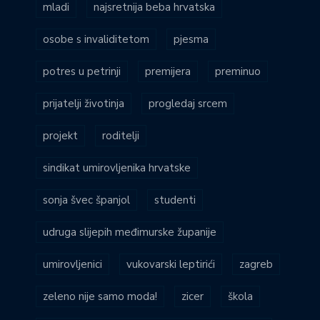
mladi
najsretnija beba hrvatska
osobe s invaliditetom
pjesma
potres u petrinji
premijera
preminuo
prijatelji životinja
progledaj srcem
projekt
roditelji
sindikat umirovljenika hrvatske
sonja švec španjol
studenti
udruga slijepih međimurske županije
umirovljenici
vukovarski leptirići
zagreb
zeleno nije samo moda!
zicer
škola