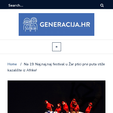
Home
/
Na 19. Naj,naj,naj festival u Žar ptici prvi puta stiže
kazalište iz Afrike!