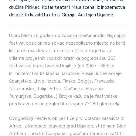
družina Pinklec, Kotar teatar i Mala scena. Iz inozemstva
dolaze tri kazališta i to iz Gruzije, Austrije i Ugande.
U proteklih 18 godina održavanja međunarodni Naj,naj,naj
festival pozicionirao se kao nezaobilazno mjesto na karti
kulturnih manifestacija za djecu. Djeca Zagreba za
vrijeme proljetnih školskih praznika pogledali su 263
festivalske predstave od kojih je (od 2007.) 58 bilo
iz inozemstva (iz Japana, Jakutske, Rusije, Južne Koreje,
Španjolske, Litve, Izraela, Finske, Belgije, Francuske,
Nizozemske, Italije, Srbije, Mađarske, Slovenije,
Rumunjske, Bugarske…) Brojke kažu da je festivalske
predstave dosad pogledalo ukupno 73280 gledatelja.
Ovogodišnji Festival obilježit će prvi dolazak kazališta iz
Afrike. Iz Kampale, glavnog grad Ugande, stiže nam Blac
Anthem Theatre Company s gorućom temom o zaštiti