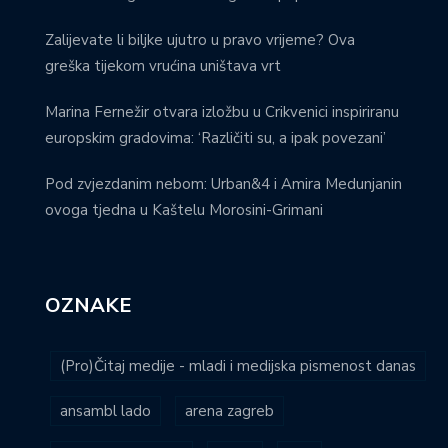
Zalijevate li biljke ujutro u pravo vrijeme? Ova
greška tijekom vrućina uništava vrt
Marina Fernežir otvara izložbu u Crikvenici inspiriranu
europskim gradovima: ‘Različiti su, a ipak povezani’
Pod zvjezdanim nebom: Urban&4 i Amira Medunjanin
ovoga tjedna u Kaštelu Morosini-Grimani
OZNAKE
(Pro)Čitaj medije - mladi i medijska pismenost danas
ansambl lado
arena zagreb