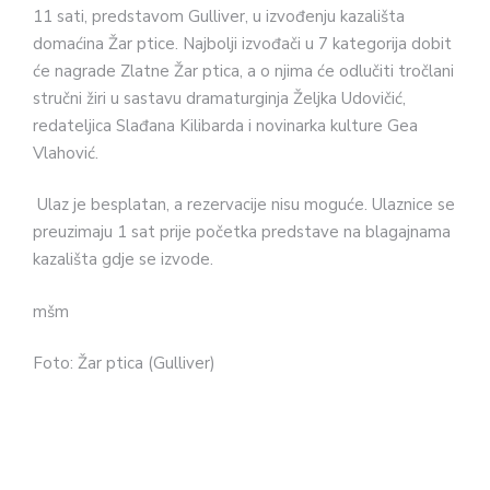
11 sati, predstavom Gulliver, u izvođenju kazališta
domaćina Žar ptice. Najbolji izvođači u 7 kategorija dobit
će nagrade Zlatne Žar ptica, a o njima će odlučiti tročlani
stručni žiri u sastavu dramaturginja Željka Udovičić,
redateljica Slađana Kilibarda i novinarka kulture Gea
Vlahović.
Ulaz je besplatan, a rezervacije nisu moguće. Ulaznice se
preuzimaju 1 sat prije početka predstave na blagajnama
kazališta gdje se izvode.
mšm
Foto: Žar ptica (Gulliver)