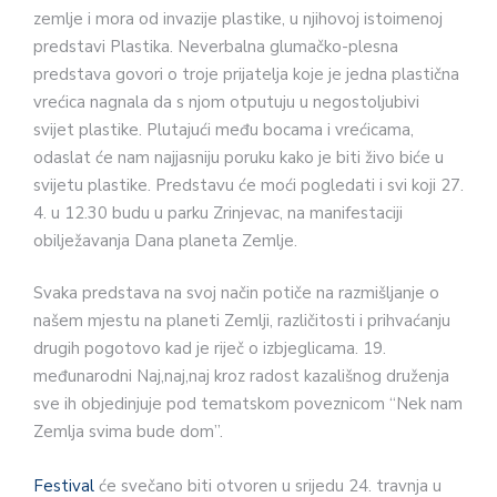
zemlje i mora od invazije plastike, u njihovoj istoimenoj
predstavi Plastika. Neverbalna glumačko-plesna
predstava govori o troje prijatelja koje je jedna plastična
vrećica nagnala da s njom otputuju u negostoljubivi
svijet plastike. Plutajući među bocama i vrećicama,
odaslat će nam najjasniju poruku kako je biti živo biće u
svijetu plastike. Predstavu će moći pogledati i svi koji 27.
4. u 12.30 budu u parku Zrinjevac, na manifestaciji
obilježavanja Dana planeta Zemlje.
Svaka predstava na svoj način potiče na razmišljanje o
našem mjestu na planeti Zemlji, različitosti i prihvaćanju
drugih pogotovo kad je riječ o izbjeglicama. 19.
međunarodni Naj,naj,naj kroz radost kazališnog druženja
sve ih objedinjuje pod tematskom poveznicom “Nek nam
Zemlja svima bude dom”.
Festival
će svečano biti otvoren u srijedu 24. travnja u