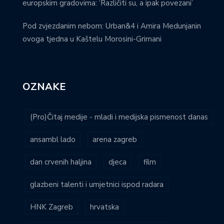
europskim gradovima: ‘Različiti su, a ipak povezani’
Pod zvjezdanim nebom: Urban&4 i Amira Medunjanin
ovoga tjedna u Kaštelu Morosini-Grimani
OZNAKE
(Pro)Čitaj medije - mladi i medijska pismenost danas
ansambl lado
arena zagreb
dan crvenih haljina
djeca
film
glazbeni talenti i umjetnici ispod radara
HNK Zagreb
hrvatska