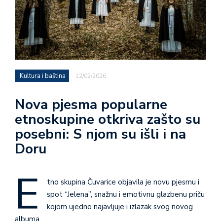
Kultura i baština
12/02/2026
Nova pjesma popularne
etnoskupine otkriva zašto su
posebni: S njom su išli i na
Doru
E
tno skupina Čuvarice objavila je novu pjesmu i
spot “Jelena”, snažnu i emotivnu glazbenu priču
kojom ujedno najavljuje i izlazak svog novog
albuma.