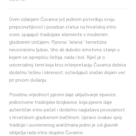
Ovim izdanjem Čuvarice još jednom potvrđuju svoju
prepoznatljivost i poseban status na hrvatskoj etno
sceni, spajajući tradicijske elemente s modernim
glazbenim izričajem. Pjesma “Jelena” tematizira
neuzvraćenu ljubav, tiho ali duboko emotivno stanje u
kojem se isprepliću čežnja, nada i bol. Riječ je o
univerzalnoj temi koja kroz interpretaciju Čuvarica dobiva
dodatnu težinu i iskrenost, ostavljajući snažan dojam već
pri prvom slušanju.
Posebnu vrijednost pjesmi daje uključivanje sipavice,
jedinstvene tradicijske brojkavice, koja pjesmi daje
autentičan etno pečat i dodatno naglašava povezanost
s hrvatskom glazbenom baštinom. Upravo ovakav spoj
tradicije i suvremenog aranžmana jedno je od glavnih
obilježja rada etno skupine Čuvarice.