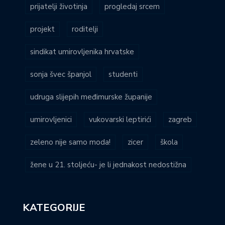
prijatelji životinja
progledaj srcem
projekt
roditelji
sindikat umirovljenika hrvatske
sonja švec španjol
studenti
udruga slijepih međimurske županije
umirovljenici
vukovarski leptirići
zagreb
zeleno nije samo moda!
zicer
škola
žene u 21. stoljeću- je li jednakost nedostižna
KATEGORIJE