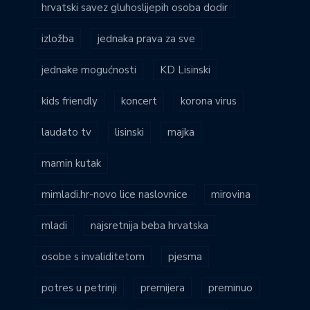
hrvatski savez gluhoslijepih osoba dodir
izložba
jednaka prava za sve
jednake mogućnosti
KD Lisinski
kids friendly
koncert
korona virus
laudato tv
lisinski
majka
mamin kutak
mimladi.hr-novo lice naslovnice
mirovina
mladi
najsretnija beba hrvatska
osobe s invaliditetom
pjesma
potres u petrinji
premijera
preminuo