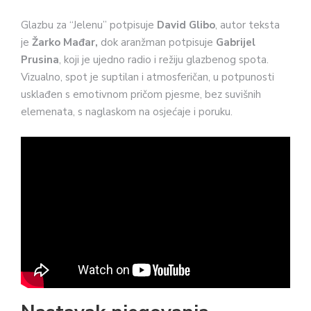
Glazbu za “Jelenu” potpisuje
David Glibo
, autor teksta
je
Žarko Mađar,
dok aranžman potpisuje
Gabrijel
Prusina
, koji je ujedno radio i režiju glazbenog spota.
Vizualno, spot je suptilan i atmosferičan, u potpunosti
usklađen s emotivnom pričom pjesme, bez suvišnih
elemenata, s naglaskom na osjećaje i poruku.