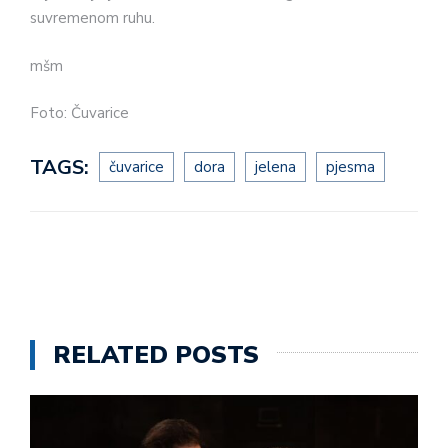
suvremenom ruhu.
mšm
Foto: Čuvarice
TAGS:
čuvarice
dora
jelena
pjesma
RELATED POSTS