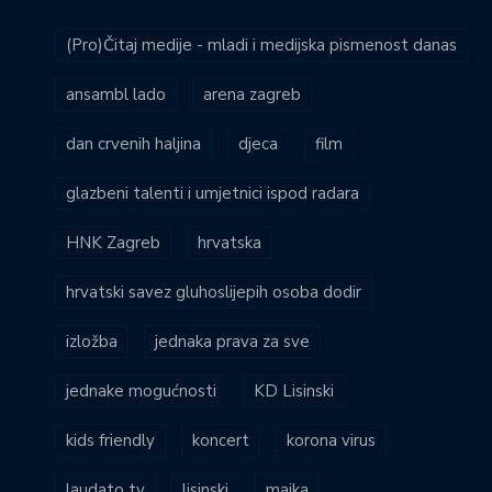
(Pro)Čitaj medije - mladi i medijska pismenost danas
ansambl lado
arena zagreb
dan crvenih haljina
djeca
film
glazbeni talenti i umjetnici ispod radara
HNK Zagreb
hrvatska
hrvatski savez gluhoslijepih osoba dodir
izložba
jednaka prava za sve
jednake mogućnosti
KD Lisinski
kids friendly
koncert
korona virus
laudato tv
lisinski
majka