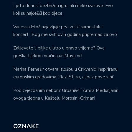
Ljeto donosi bezbrižnu igru, ali i neke izazove: Evo
koji su najčešći kod djece
Vanessa Mioč najavljuje prvi veliki samostalni
koncert: ‘Bog me svih ovih godina pripremao za ovo’
Zalijevate li biljke ujutro u pravo vrijeme? Ova
greška tijekom vrućina uništava vrt
Marina Fernežir otvara izložbu u Crikvenici inspiriranu
europskim gradovima: ‘Različiti su, a ipak povezani’
Pod zvjezdanim nebom: Urban&4 i Amira Medunjanin
ovoga tjedna u Kaštelu Morosini-Grimani
OZNAKE