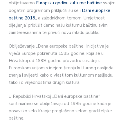
obilježavamo
Europsku godinu kulturne baštine
svojim
bogatim programom priključili su se i
Dani europske
baštine 2018.
, a zajedničkom temom ‘Umjetnost
dijeljenja’ približit ćemo našu kulturnu baštinu svim
zainteresiranima te privući novu mladu publiku.
Obilježavanje „Dana europske baštine“ inicijativa je
Vijeća Europe pokrenuta 1985. godine, koja se u
Hrvatskoj od 1999. godine provodi u suradnji s
Europskom unijom s idejom širenja kulturnog nasljeđa,
znanja i svijesti, kako o vlastitom kulturnom naslijeđu,
tako i o vrijednostima drugih kultura.
U Republici Hrvatskoj „Dani europske baštine“
kontinuirano se obilježavaju od 1995. godine kada je
posavsko selo Krapje proglašeno selom graditeljske
baštine.