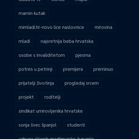
mamin kutak
mimladi.hr-novo lice naslovnice
mirovina
mladi
najsretnija beba hrvatska
osobe s invaliditetom
pjesma
potres u petrinji
premijera
preminuo
prijatelji životinja
progledaj srcem
projekt
roditelji
sindikat umirovljenika hrvatske
sonja švec španjol
studenti
udruga slijepih međimurske županije