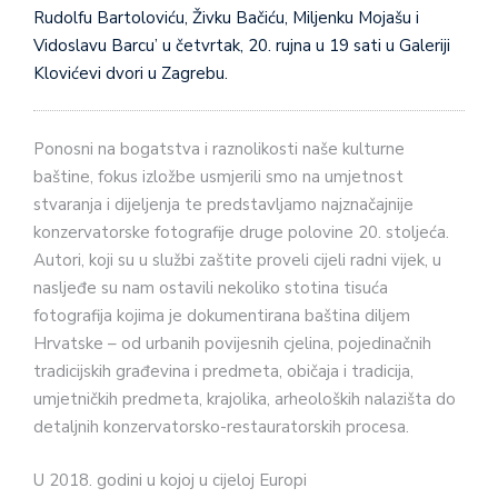
Rudolfu Bartoloviću, Živku Bačiću, Miljenku Mojašu i
Vidoslavu Barcu’ u četvrtak, 20. rujna u 19 sati u Galeriji
Klovićevi dvori u Zagrebu.
Ponosni na bogatstva i raznolikosti naše kulturne
baštine, fokus izložbe usmjerili smo na umjetnost
stvaranja i dijeljenja te predstavljamo najznačajnije
konzervatorske fotografije druge polovine 20. stoljeća.
Autori, koji su u službi zaštite proveli cijeli radni vijek, u
nasljeđe su nam ostavili nekoliko stotina tisuća
fotografija kojima je dokumentirana baština diljem
Hrvatske – od urbanih povijesnih cjelina, pojedinačnih
tradicijskih građevina i predmeta, običaja i tradicija,
umjetničkih predmeta, krajolika, arheoloških nalazišta do
detaljnih konzervatorsko-restauratorskih procesa.
U 2018. godini u kojoj u cijeloj Europi