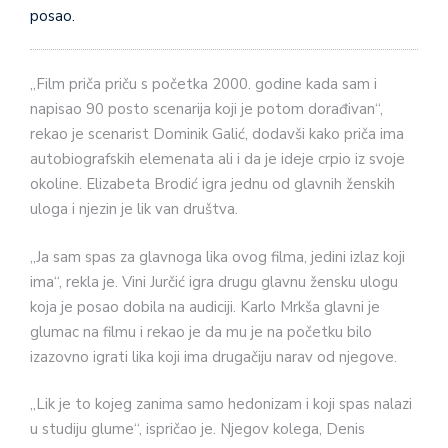
posao.
„Film priča priču s početka 2000. godine kada sam i
napisao 90 posto scenarija koji je potom dorađivan“,
rekao je scenarist Dominik Galić, dodavši kako priča ima
autobiografskih elemenata ali i da je ideje crpio iz svoje
okoline. Elizabeta Brodić igra jednu od glavnih ženskih
uloga i njezin je lik van društva.
„Ja sam spas za glavnoga lika ovog filma, jedini izlaz koji
ima“, rekla je. Vini Jurčić igra drugu glavnu žensku ulogu
koja je posao dobila na audiciji. Karlo Mrkša glavni je
glumac na filmu i rekao je da mu je na početku bilo
izazovno igrati lika koji ima drugačiju narav od njegove.
„Lik je to kojeg zanima samo hedonizam i koji spas nalazi
u studiju glume“, ispričao je. Njegov kolega, Denis