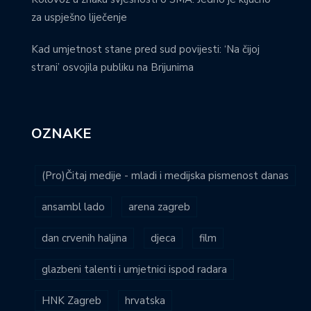
za uspješno liječenje
Kad umjetnost stane pred sud povijesti: ‘Na čijoj
strani’ osvojila publiku na Brijunima
OZNAKE
(Pro)Čitaj medije - mladi i medijska pismenost danas
ansambl lado
arena zagreb
dan crvenih haljina
djeca
film
glazbeni talenti i umjetnici ispod radara
HNK Zagreb
hrvatska