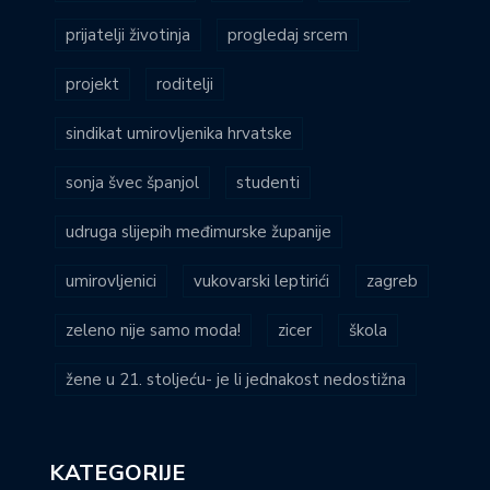
prijatelji životinja
progledaj srcem
projekt
roditelji
sindikat umirovljenika hrvatske
sonja švec španjol
studenti
udruga slijepih međimurske županije
umirovljenici
vukovarski leptirići
zagreb
zeleno nije samo moda!
zicer
škola
žene u 21. stoljeću- je li jednakost nedostižna
KATEGORIJE