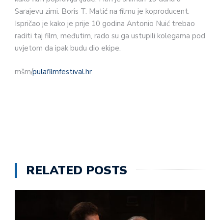
Sarajevu zimi. Boris T. Matić na filmu je koproducent.
Ispričao je kako je prije 10 godina Antonio Nuić trebao
raditi taj film, međutim, rado su ga ustupili kolegama pod
uvjetom da ipak budu dio ekipe.
mšm/
pulafilmfestival.hr
RELATED POSTS