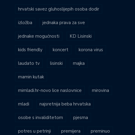
hrvatski savez gluhoslijepih osoba dodir
izložba
jednaka prava za sve
jednake mogućnosti
KD Lisinski
kids friendly
koncert
korona virus
laudato tv
lisinski
majka
mamin kutak
mimladi.hr-novo lice naslovnice
mirovina
mladi
najsretnija beba hrvatska
osobe s invaliditetom
pjesma
potres u petrinji
premijera
preminuo