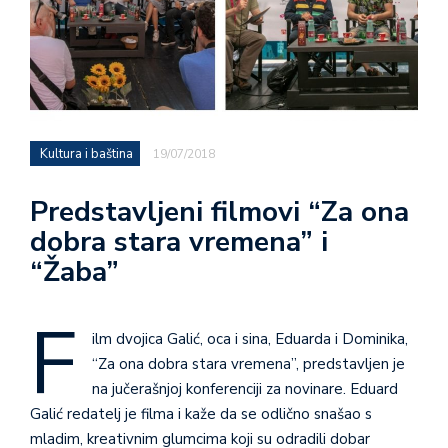
Kultura i baština
19/07/2018
Predstavljeni filmovi “Za ona
dobra stara vremena” i
“Žaba”
F
ilm dvojica Galić, oca i sina, Eduarda i Dominika,
“Za ona dobra stara vremena”, predstavljen je
na jučerašnjoj konferenciji za novinare. Eduard
Galić redatelj je filma i kaže da se odlično snašao s
mladim, kreativnim glumcima koji su odradili dobar