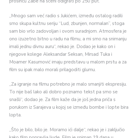
prosincu Žabe na sceni odigrati po 250 put.
„Mnogo sam već radio s Jukićem, između ostalog radili
smo skupa kultnu seriju “Lud, zbunjen, normalan”, stoga
sam bio vrlo zadovoljan i ovom suradnjom. Atmosfera je
ono izuzetno bitno u radu na filmu, a mi smo na snimanju
imali jednu divnu auru“, rekao je. Dodao je kako on i
njegove kolege Aleksandar Seksan, Mirsad Tuka i
Moamer Kasumović imaju predstavu u malom prstu a za
film su ipak malo morali prilagoditi glumu.
„Za igranje na filmu potrebno je malo smanjiti ekspresiju.
To nije baš lako ali dobro poznamo tekst pa smo se
snašli“, dodao je. Za film kaže da je još jedna priča s
porukom iz Sarajeva u kojoj se između bombe i lopte bira
lopta.
„Što je bilo, bilo je. Moramo ići dalje“, rekao je i zaključio
kako film popravlja ljude. Film je sniman 19 dana u