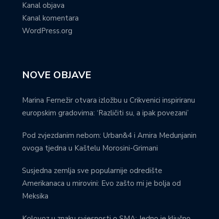
Kanal objava
Kanal komentara
WordPress.org
NOVE OBJAVE
Marina Fernežir otvara izložbu u Crikvenici inspiriranu
europskim gradovima: ‘Različiti su, a ipak povezani’
Pod zvjezdanim nebom: Urban&4 i Amira Medunjanin
ovoga tjedna u Kaštelu Morosini-Grimani
Susjedna zemlja sve popularnije odredište
Amerikanaca u mirovini: Evo zašto mi je bolja od
Meksika
Kolovoz u znaku svjesnosti o SMA: Jedno je ključno