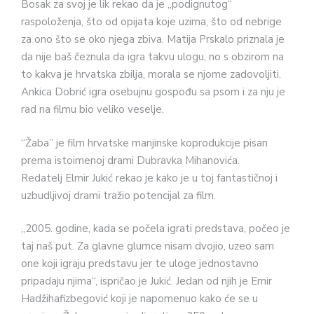
Bosak za svoj je lik rekao da je „podignutog“
raspoloženja, što od opijata koje uzima, što od nebrige
za ono što se oko njega zbiva. Matija Prskalo priznala je
da nije baš čeznula da igra takvu ulogu, no s obzirom na
to kakva je hrvatska zbilja, morala se njome zadovoljiti.
Ankica Dobrić igra osebujnu gospođu sa psom i za nju je
rad na filmu bio veliko veselje.
“Žaba” je film hrvatske manjinske koprodukcije pisan
prema istoimenoj drami Dubravka Mihanovića.
Redatelj Elmir Jukić rekao je kako je u toj fantastičnoj i
uzbudljivoj drami tražio potencijal za film.
„2005. godine, kada se počela igrati predstava, počeo je
taj naš put. Za glavne glumce nisam dvojio, uzeo sam
one koji igraju predstavu jer te uloge jednostavno
pripadaju njima“, ispričao je Jukić. Jedan od njih je Emir
Hadžihafizbegović koji je napomenuo kako će se u