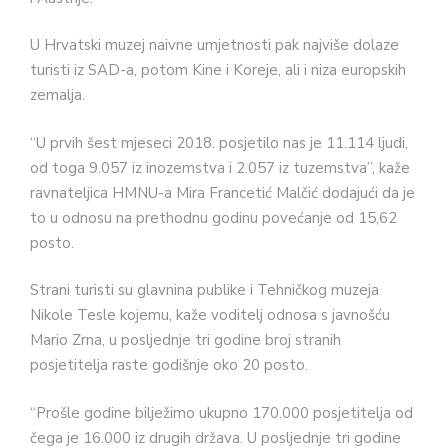
U Hrvatski muzej naivne umjetnosti pak najviše dolaze
turisti iz SAD-a, potom Kine i Koreje, ali i niza europskih
zemalja.
“U prvih šest mjeseci 2018. posjetilo nas je 11.114 ljudi,
od toga 9.057 iz inozemstva i 2.057 iz tuzemstva”, kaže
ravnateljica HMNU-a Mira Francetić Malčić dodajući da je
to u odnosu na prethodnu godinu povećanje od 15,62
posto.
Strani turisti su glavnina publike i Tehničkog muzeja
Nikole Tesle kojemu, kaže voditelj odnosa s javnošću
Mario Zrna, u posljednje tri godine broj stranih
posjetitelja raste godišnje oko 20 posto.
“Prošle godine bilježimo ukupno 170.000 posjetitelja od
čega je 16.000 iz drugih država. U posljednje tri godine