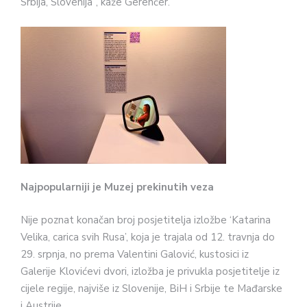
Srbija, Slovenija”, kaže Gerenčer.
Najpopularniji je Muzej prekinutih veza
Nije poznat konačan broj posjetitelja izložbe ‘Katarina
Velika, carica svih Rusa’, koja je trajala od 12. travnja do
29. srpnja, no prema Valentini Galović, kustosici iz
Galerije Klovićevi dvori, izložba je privukla posjetitelje iz
cijele regije, najviše iz Slovenije, BiH i Srbije te Mađarske
i Austrije.