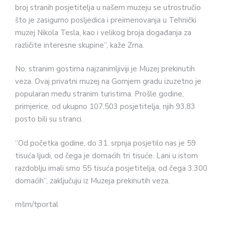
broj stranih posjetitelja u našem muzeju se utrostručio
što je zasigurno posljedica i preimenovanja u Tehnički
muzej Nikola Tesla, kao i velikog broja događanja za
različite interesne skupine”, kaže Zrna.
No, stranim gostima najzanimljiviji je Muzej prekinutih
veza. Ovaj privatni muzej na Gornjem gradu izuzetno je
popularan među stranim turistima. Prošle godine,
primjerice, od ukupno 107.503 posjetitelja, njih 93,83
posto bili su stranci.
“Od početka godine, do 31. srpnja posjetilo nas je 59
tisuća ljudi, od čega je domaćih tri tisuće. Lani u istom
razdoblju imali smo 55 tisuća posjetitelja, od čega 3.300
domaćih”, zaključuju iz Muzeja prekinutih veza.
mšm/tportal