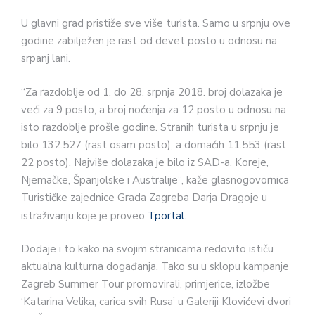
U glavni grad pristiže sve više turista. Samo u srpnju ove
godine zabilježen je rast od devet posto u odnosu na
srpanj lani.
“Za razdoblje od 1. do 28. srpnja 2018. broj dolazaka je
veći za 9 posto, a broj noćenja za 12 posto u odnosu na
isto razdoblje prošle godine. Stranih turista u srpnju je
bilo 132.527 (rast osam posto), a domaćih 11.553 (rast
22 posto). Najviše dolazaka je bilo iz SAD-a, Koreje,
Njemačke, Španjolske i Australije”, kaže glasnogovornica
Turističke zajednice Grada Zagreba Darja Dragoje u
istraživanju koje je proveo
Tportal.
Dodaje i to kako na svojim stranicama redovito ističu
aktualna kulturna događanja. Tako su u sklopu kampanje
Zagreb Summer Tour promovirali, primjerice, izložbe
‘Katarina Velika, carica svih Rusa’ u Galeriji Klovićevi dvori