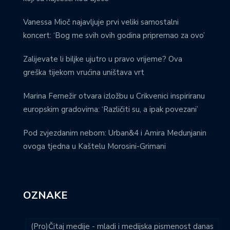
Vanessa Mioč najavljuje prvi veliki samostalni
koncert: ‘Bog me svih ovih godina pripremao za ovo’
Zalijevate li biljke ujutro u pravo vrijeme? Ova
greška tijekom vrućina uništava vrt
Marina Fernežir otvara izložbu u Crikvenici inspiriranu
europskim gradovima: ‘Različiti su, a ipak povezani’
Pod zvjezdanim nebom: Urban&4 i Amira Medunjanin
ovoga tjedna u Kaštelu Morosini-Grimani
OZNAKE
(Pro)Čitaj medije - mladi i medijska pismenost danas