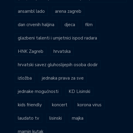
ansambl lado
arena zagreb
dan crvenih haljina
djeca
film
glazbeni talenti i umjetnici ispod radara
HNK Zagreb
hrvatska
hrvatski savez gluhoslijepih osoba dodir
izložba
jednaka prava za sve
jednake mogućnosti
KD Lisinski
kids friendly
koncert
korona virus
laudato tv
lisinski
majka
mamin kutak