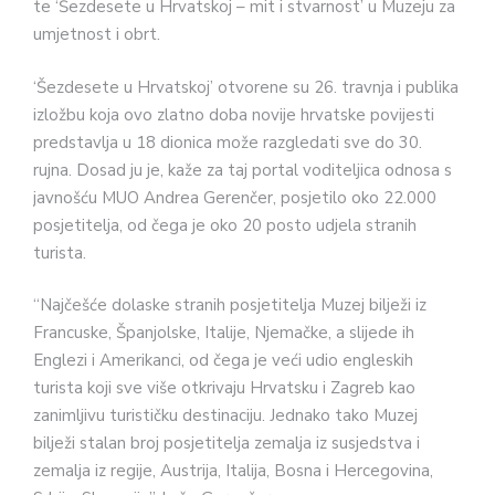
te ‘Šezdesete u Hrvatskoj – mit i stvarnost’ u Muzeju za
umjetnost i obrt.
‘Šezdesete u Hrvatskoj’ otvorene su 26. travnja i publika
izložbu koja ovo zlatno doba novije hrvatske povijesti
predstavlja u 18 dionica može razgledati sve do 30.
rujna. Dosad ju je, kaže za taj portal voditeljica odnosa s
javnošću MUO Andrea Gerenčer, posjetilo oko 22.000
posjetitelja, od čega je oko 20 posto udjela stranih
turista.
“Najčešće dolaske stranih posjetitelja Muzej bilježi iz
Francuske, Španjolske, Italije, Njemačke, a slijede ih
Englezi i Amerikanci, od čega je veći udio engleskih
turista koji sve više otkrivaju Hrvatsku i Zagreb kao
zanimljivu turističku destinaciju. Jednako tako Muzej
bilježi stalan broj posjetitelja zemalja iz susjedstva i
zemalja iz regije, Austrija, Italija, Bosna i Hercegovina,