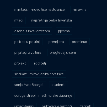
mimladi.hr-novo lice naslovnice
mirovina
mladi
najsretnija beba hrvatska
osobe s invaliditetom
pjesma
potres u petrinji
premijera
preminuo
prijatelji životinja
progledaj srcem
projekt
roditelji
sindikat umirovljenika hrvatske
sonja švec španjol
studenti
udruga slijepih međimurske županije
umirovljenici
vukovarski leptirići
zagreb