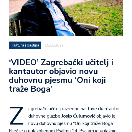
Kultura i baština
18/10/2022
‘VIDEO’ Zagrebački učitelj i
kantautor objavio novu
duhovnu pjesmu ‘Oni koji
traže Boga’
Z
agrebački učitelj razredne nastave i kantautor
duhovne glazbe
Josip Ćulumović
objavio je
novu duhovnu pjesmu “Oni koji traže Boga”.
Riječ je o uglazbljenom Psalmu 24. Psalam je uglazbio