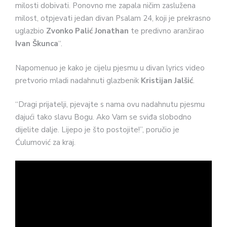
milosti dobivati. Ponovno me zapala ničim zaslužena
milost, otpjevati jedan divan Psalam 24, koji je prekrasno
uglazbio
Zvonko Palić Jonathan
te predivno aranžirao
Ivan Škunca
“.
Napomenuo je kako je cijelu pjesmu u divan lyrics video
pretvorio mladi nadahnuti glazbenik
Kristijan Jalšić
.
“Dragi prijatelji, pjevajte s nama ovu nadahnutu pjesmu
dajući tako slavu Bogu. Ako Vam se sviđa slobodno
dijelite dalje. Lijepo je što postojite!”, poručio je
Ćulumović za kraj.