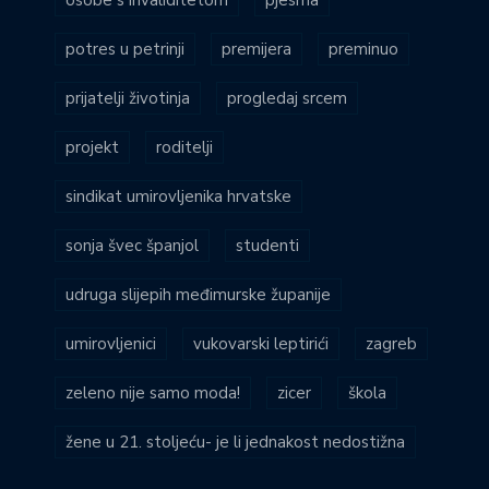
potres u petrinji
premijera
preminuo
prijatelji životinja
progledaj srcem
projekt
roditelji
sindikat umirovljenika hrvatske
sonja švec španjol
studenti
udruga slijepih međimurske županije
umirovljenici
vukovarski leptirići
zagreb
zeleno nije samo moda!
zicer
škola
žene u 21. stoljeću- je li jednakost nedostižna