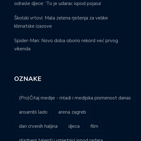
odrasle djece: ‘To je udarac ispod pojasa’
Školski vrtovi: Mala zelena rješenja za velike
klimatske izazove
Spider-Man: Novo doba oborio rekord već prvog
vikenda
OZNAKE
(Pro)Čitaj medije - mladi i medijska pismenost danas
ansambl lado
arena zagreb
dan crvenih haljina
djeca
film
glazbeni talenti i umjetnici ispod radara