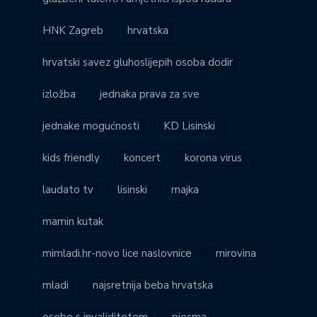
HNK Zagreb
hrvatska
hrvatski savez gluhoslijepih osoba dodir
izložba
jednaka prava za sve
jednake mogućnosti
KD Lisinski
kids friendly
koncert
korona virus
laudato tv
lisinski
majka
mamin kutak
mimladi.hr-novo lice naslovnice
mirovina
mladi
najsretnija beba hrvatska
osobe s invaliditetom
pjesma