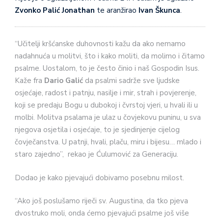
Zvonko Palić Jonathan
te aranžirao
Ivan Škunca
.
“Učitelji kršćanske duhovnosti kažu da ako nemamo
nadahnuća u molitvi, što i kako moliti, da molimo i čitamo
psalme. Uostalom, to je često činio i naš Gospodin Isus.
Kaže fra
Dario Galić
da psalmi sadrže sve ljudske
osjećaje, radost i patnju, nasilje i mir, strah i povjerenje,
koji se predaju Bogu u dubokoj i čvrstoj vjeri, u hvali ili u
molbi. Molitva psalama je ulaz u čovjekovu puninu, u sva
njegova osjetila i osjećaje, to je sjedinjenje cijelog
čovječanstva. U patnji, hvali, plaču, miru i bijesu… mlado i
staro zajedno”, rekao je Ćulumović za Generaciju.
Dodao je kako pjevajući dobivamo posebnu milost.
“Ako još poslušamo riječi sv. Augustina, da tko pjeva
dvostruko moli, onda ćemo pjevajući psalme još više