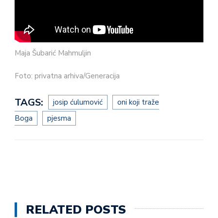
Maja Šubarić Mahmuljin
Foto: privatna arhiva/Generacija
TAGS:
josip ćulumović
oni koji traže
Boga
pjesma
RELATED POSTS