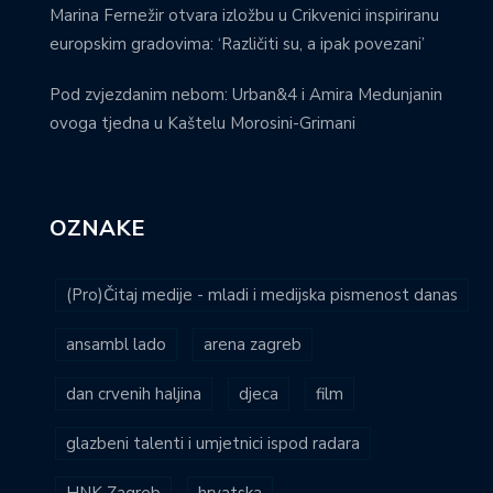
Marina Fernežir otvara izložbu u Crikvenici inspiriranu
europskim gradovima: ‘Različiti su, a ipak povezani’
Pod zvjezdanim nebom: Urban&4 i Amira Medunjanin
ovoga tjedna u Kaštelu Morosini-Grimani
OZNAKE
(Pro)Čitaj medije - mladi i medijska pismenost danas
ansambl lado
arena zagreb
dan crvenih haljina
djeca
film
glazbeni talenti i umjetnici ispod radara
HNK Zagreb
hrvatska