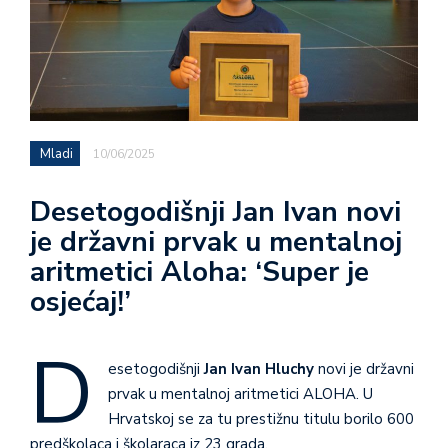
Mladi
10/06/2025
Desetogodišnji Jan Ivan novi
je državni prvak u mentalnoj
aritmetici Aloha: ‘Super je
osjećaj!’
D
esetogodišnji
Jan Ivan Hluchy
novi je državni
prvak u mentalnoj aritmetici ALOHA. U
Hrvatskoj se za tu prestižnu titulu borilo 600
predškolaca i školaraca iz 23 grada.