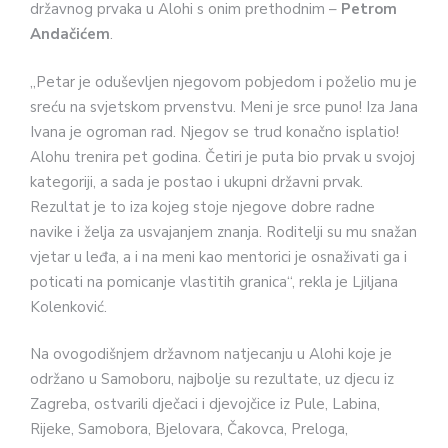
državnog prvaka u Alohi s onim prethodnim –
Petrom
Andačićem
.
„Petar je oduševljen njegovom pobjedom i poželio mu je
sreću na svjetskom prvenstvu. Meni je srce puno! Iza Jana
Ivana je ogroman rad. Njegov se trud konačno isplatio!
Alohu trenira pet godina. Četiri je puta bio prvak u svojoj
kategoriji, a sada je postao i ukupni državni prvak.
Rezultat je to iza kojeg stoje njegove dobre radne
navike i želja za usvajanjem znanja. Roditelji su mu snažan
vjetar u leđa, a i na meni kao mentorici je osnaživati ga i
poticati na pomicanje vlastitih granica“, rekla je Ljiljana
Kolenković.
Na ovogodišnjem državnom natjecanju u Alohi koje je
održano u Samoboru, najbolje su rezultate, uz djecu iz
Zagreba, ostvarili dječaci i djevojčice iz Pule, Labina,
Rijeke, Samobora, Bjelovara, Čakovca, Preloga,