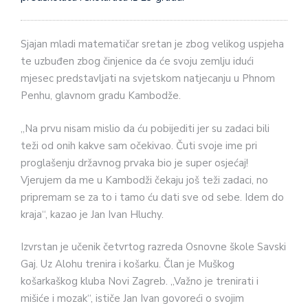
Sjajan mladi matematičar sretan je zbog velikog uspjeha
te uzbuđen zbog činjenice da će svoju zemlju idući
mjesec predstavljati na svjetskom natjecanju u Phnom
Penhu, glavnom gradu Kambodže.
„Na prvu nisam mislio da ću pobijediti jer su zadaci bili
teži od onih kakve sam očekivao. Čuti svoje ime pri
proglašenju državnog prvaka bio je super osjećaj!
Vjerujem da me u Kambodži čekaju još teži zadaci, no
pripremam se za to i tamo ću dati sve od sebe. Idem do
kraja“, kazao je Jan Ivan Hluchy.
Izvrstan je učenik četvrtog razreda Osnovne škole Savski
Gaj. Uz Alohu trenira i košarku. Član je Muškog
košarkaškog kluba Novi Zagreb. „Važno je trenirati i
mišiće i mozak“, ističe Jan Ivan govoreći o svojim