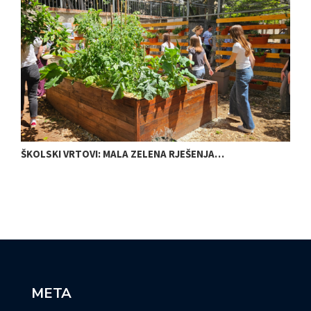
ŠKOLSKI VRTOVI: MALA ZELENA RJEŠENJA…
N
META