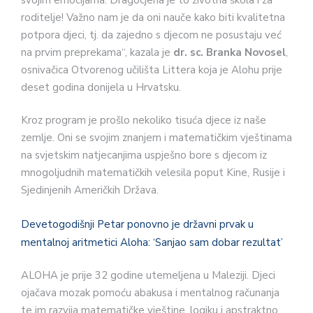
roditelje! Važno nam je da oni nauče kako biti kvalitetna
potpora djeci, tj. da zajedno s djecom ne posustaju već
na prvim preprekama“, kazala je
dr. sc. Branka Novosel
,
osnivačica Otvorenog učilišta Littera koja je Alohu prije
deset godina donijela u Hrvatsku.
Kroz program je prošlo nekoliko tisuća djece iz naše
zemlje. Oni se svojim znanjem i matematičkim vještinama
na svjetskim natjecanjima uspješno bore s djecom iz
mnogoljudnih matematičkih velesila poput Kine, Rusije i
Sjedinjenih Američkih Država.
Devetogodišnji Petar ponovno je državni prvak u
mentalnoj aritmetici Aloha: ‘Sanjao sam dobar rezultat’
ALOHA je prije 32 godine utemeljena u Maleziji. Djeci
ojačava mozak pomoću abakusa i mentalnog računanja
te im razvija matematičke vještine, logiku i apstraktno