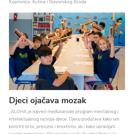
Koprivnice, Kutine i Slavonskog Broda.
Djeci ojačava mozak
„ALOHA je najveći međunarodni program mentalnog i
intelektualnog razvoja djece. Djecu podučava kako um
koristiti brzo, precizno i kreativno, ali i kako upravljati
svojim emocijama. Dragocjena je to životna škola i za