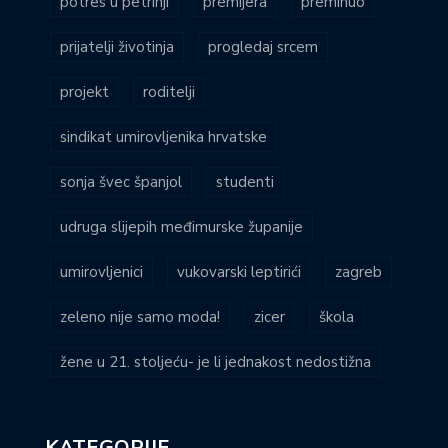
potres u petrinji
premijera
preminuo
prijatelji životinja
progledaj srcem
projekt
roditelji
sindikat umirovljenika hrvatske
sonja švec španjol
studenti
udruga slijepih međimurske županije
umirovljenici
vukovarski leptirići
zagreb
zeleno nije samo moda!
zicer
škola
žene u 21. stoljeću- je li jednakost nedostižna
KATEGORIJE