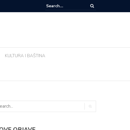
e li biljke ujutro u pravo vrijeme? Ova greška tijekom vrućina uništava vr
KULTURA I BAŠTINA
OVE OBJAVE