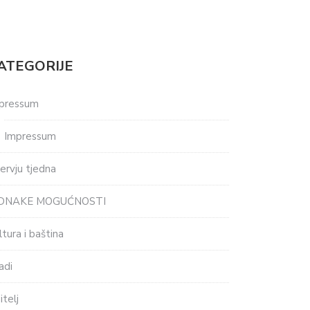
ATEGORIJE
pressum
Impressum
tervju tjedna
EDNAKE MOGUĆNOSTI
ltura i baština
adi
itelj