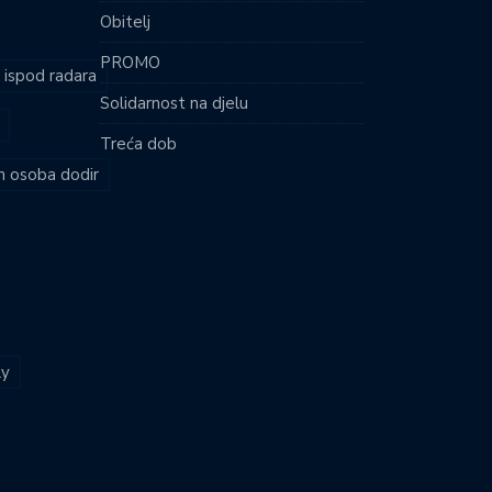
Obitelj
PROMO
i ispod radara
Solidarnost na djelu
Treća dob
ih osoba dodir
ly