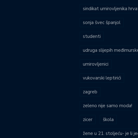
sindikat umirovljenika hrv
sonja švec španjol
studenti
udruga slijepih međimursk
umirovljenici
vukovarski leptirići
zagreb
zeleno nije samo moda!
zicer
škola
žene u 21. stoljeću- je li 