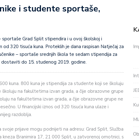
nike i studente sportaše,
K
sportaše Grad Split stipendira i u ovoj školskoj i
Im
 od 320 tisuća kuna. Proteklih je dana raspisan Natječaj za
učenike – sportaše srednjih škola te sedam stipendija za
 dostaviti do 15. studenog 2019. godine.
In
 600 kuna. 800 kuna je stipendija za studente koji se školuju
J
se školuju na fakultetima izvan grada, a čije obrazovne grupe
koluju na fakultetima izvan grada, a čije obrazovne grupe ne
Ku
esečno. U financijski iznos od 320 tisuća kuna ulaze i
anijeg razdoblja.
Ml
ja svoje prijave mogu podnijeti na adresu: Grad Split, Služba
Ob
a kneza Branimira 17, 21 000 Split, u zatvorenoj omotnici, s