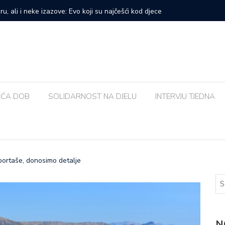
prvi veliki samostalni koncert: ‘Bog me svih ovih godina
Zalijevat
EĆA DOB
SOLIDARNOST NA DJELU
INTERVJU TJEDNA
sportaše, donosimo detalje
N