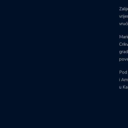
Zalij
vrij
vruć
Mari
Crik
grad
pove
Pod
i Am
u Ka