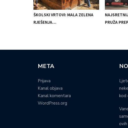
VLJUJE PRVI
ŠKOLSKI VRTOVI: MALA ZELENA
NAJSRETNI
RJEŠENJA…
PRUŽA PRE
META
NO
Prijava
Ljet
Kanal objava
neke
Kanal komentara
kod 
WordPress.org
Vane
samo
ovih