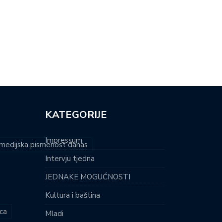
RI DONOSI NAJLAKŠU
MARIJA JE HRVATSKA NADA
TNU PJESMU:…
PARAPLIVANJA:…
KATEGORIJE
Impressum
i medijska pismenost danas
Intervju tjedna
JEDNAKE MOGUĆNOSTI
Kultura i baština
ca
Mladi