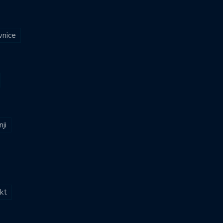
vnice
nji
kt