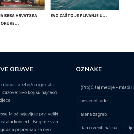
JA BEBA HRVATSKA
EVO ZAŠTO JE PLIVANJE U…
MUD
PORUKE…
LJE
VE OBJAVE
OZNAKE
o donosi bezbrižnu igru, ali i
(Pro)Čitaj medije - mladi 
 izazove: Evo koji su najčešći
djece
ansambl lado
ssa Mioč najavljuje prvi veliki
arena zagreb
stalni koncert: ‘Bog me svih
dan crvenih haljina
dje
 godina pripremao za ovo’