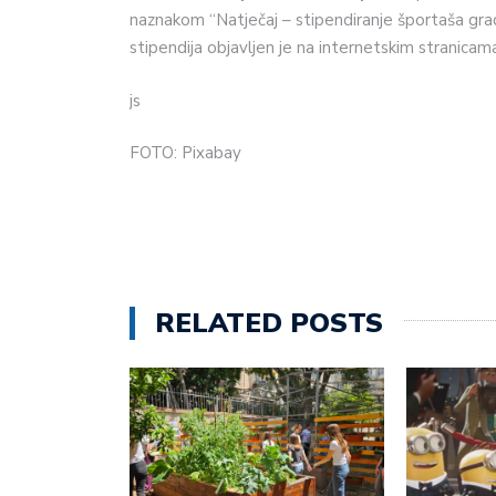
naznakom “Natječaj – stipendiranje športaša grad
stipendija objavljen je na internetskim stranicam
js
FOTO: Pixabay
RELATED POSTS