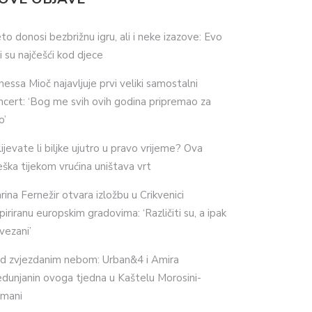
eto donosi bezbrižnu igru, ali i neke izazove: Evo
ji su najčešći kod djece
nessa Mioč najavljuje prvi veliki samostalni
ncert: ‘Bog me svih ovih godina pripremao za
o’
lijevate li biljke ujutro u pravo vrijeme? Ova
eška tijekom vrućina uništava vrt
rina Fernežir otvara izložbu u Crikvenici
spiriranu europskim gradovima: ‘Različiti su, a ipak
vezani’
d zvjezdanim nebom: Urban&4 i Amira
dunjanin ovoga tjedna u Kaštelu Morosini-
imani