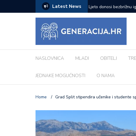
Latest News
zazove: Evo koji su najčešći kod djece
Vanessa Mioč najavljuje 
pripremao za ovo’
NASLOVNICA
MLADI
OBITELJ
TR
JEDNAKE MOGUĆNOSTI
O NAMA
Home
/
Grad Split stipendira učenike i studente 