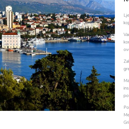
Lj
ko
Va
ko
ov
Za
gr
Ma
in
po
Po
Me
Gr