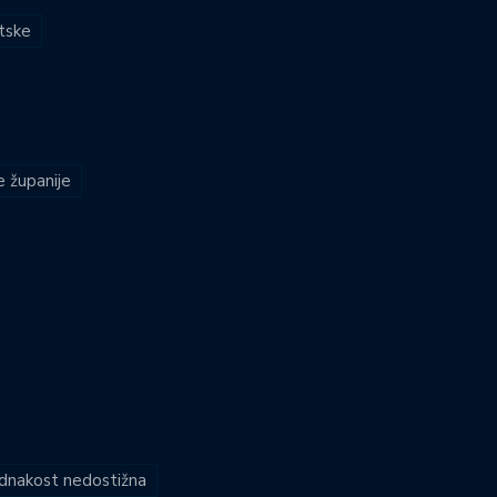
atske
e županije
jednakost nedostižna