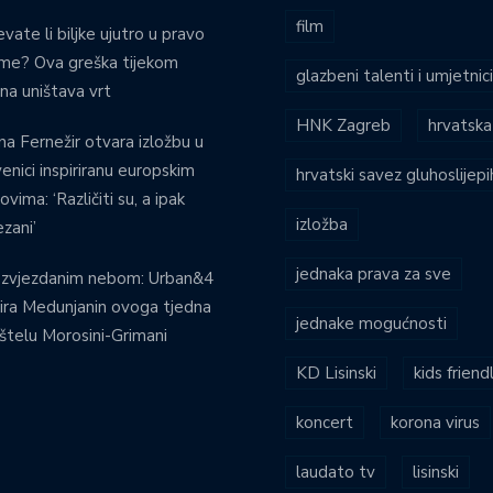
film
evate li biljke ujutro u pravo
eme? Ova greška tijekom
glazbeni talenti i umjetnic
ina uništava vrt
HNK Zagreb
hrvatska
na Fernežir otvara izložbu u
venici inspiriranu europskim
hrvatski savez gluhoslijep
ovima: ‘Različiti su, a ipak
izložba
zani’
jednaka prava za sve
 zvjezdanim nebom: Urban&4
ira Medunjanin ovoga tjedna
jednake mogućnosti
štelu Morosini-Grimani
KD Lisinski
kids friend
koncert
korona virus
laudato tv
lisinski