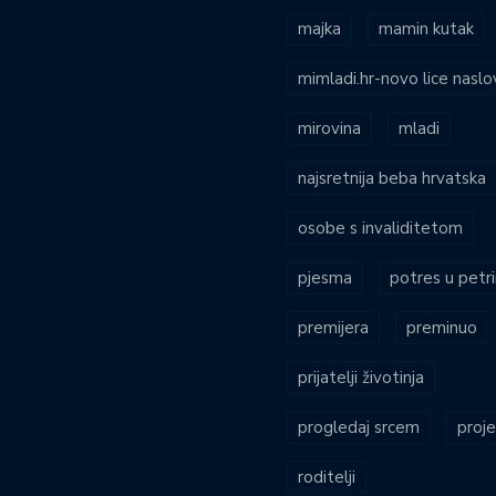
majka
mamin kutak
mimladi.hr-novo lice naslo
mirovina
mladi
najsretnija beba hrvatska
osobe s invaliditetom
pjesma
potres u petri
premijera
preminuo
prijatelji životinja
progledaj srcem
proje
roditelji