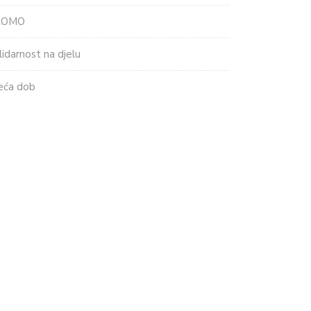
ROMO
lidarnost na djelu
eća dob