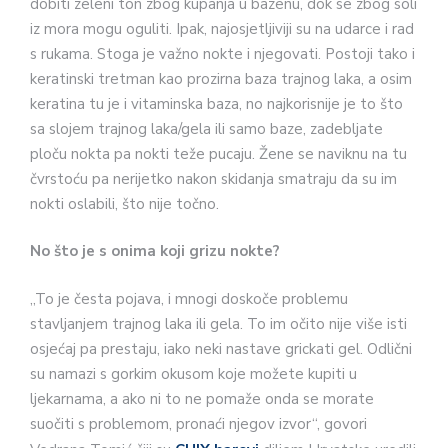
dobiti zeleni ton zbog kupanja u bazenu, dok se zbog soli
iz mora mogu oguliti. Ipak, najosjetljiviji su na udarce i rad
s rukama. Stoga je važno nokte i njegovati. Postoji tako i
keratinski tretman kao prozirna baza trajnog laka, a osim
keratina tu je i vitaminska baza, no najkorisnije je to što
sa slojem trajnog laka/gela ili samo baze, zadebljate
ploču nokta pa nokti teže pucaju. Žene se naviknu na tu
čvrstoću pa nerijetko nakon skidanja smatraju da su im
nokti oslabili, što nije točno.
No što je s onima koji grizu nokte?
„To je česta pojava, i mnogi doskoče problemu
stavljanjem trajnog laka ili gela. To im očito nije više isti
osjećaj pa prestaju, iako neki nastave grickati gel. Odlični
su namazi s gorkim okusom koje možete kupiti u
ljekarnama, a ako ni to ne pomaže onda se morate
suočiti s problemom, pronaći njegov izvor“, govori