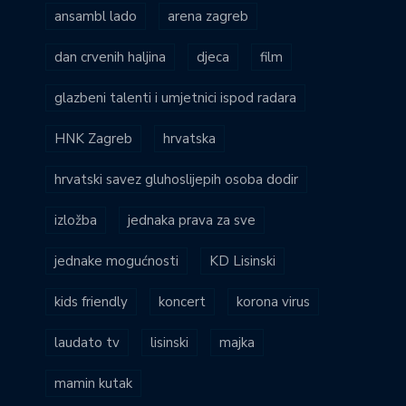
ansambl lado
arena zagreb
dan crvenih haljina
djeca
film
glazbeni talenti i umjetnici ispod radara
HNK Zagreb
hrvatska
hrvatski savez gluhoslijepih osoba dodir
izložba
jednaka prava za sve
jednake mogućnosti
KD Lisinski
kids friendly
koncert
korona virus
laudato tv
lisinski
majka
mamin kutak