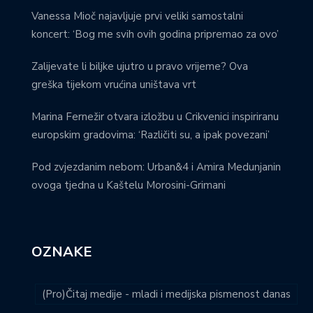
Vanessa Mioč najavljuje prvi veliki samostalni
koncert: ‘Bog me svih ovih godina pripremao za ovo’
Zalijevate li biljke ujutro u pravo vrijeme? Ova
greška tijekom vrućina uništava vrt
Marina Fernežir otvara izložbu u Crikvenici inspiriranu
europskim gradovima: ‘Različiti su, a ipak povezani’
Pod zvjezdanim nebom: Urban&4 i Amira Medunjanin
ovoga tjedna u Kaštelu Morosini-Grimani
OZNAKE
(Pro)Čitaj medije - mladi i medijska pismenost danas