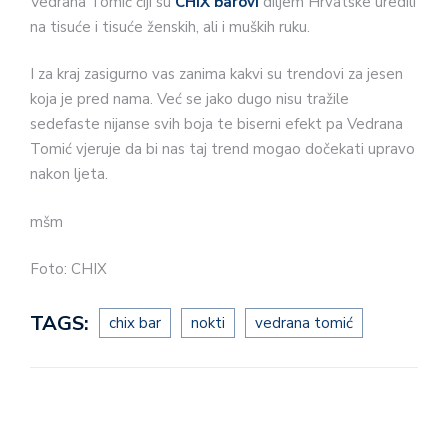
Vedrana Tomić čiji su
CHIX barovi
diljem Hrvatske uredili
na tisuće i tisuće ženskih, ali i muških ruku.
I za kraj zasigurno vas zanima kakvi su trendovi za jesen
koja je pred nama. Već se jako dugo nisu tražile
sedefaste nijanse svih boja te biserni efekt pa Vedrana
Tomić vjeruje da bi nas taj trend mogao dočekati upravo
nakon ljeta.
mšm
Foto: CHIX
TAGS:
chix bar
nokti
vedrana tomić