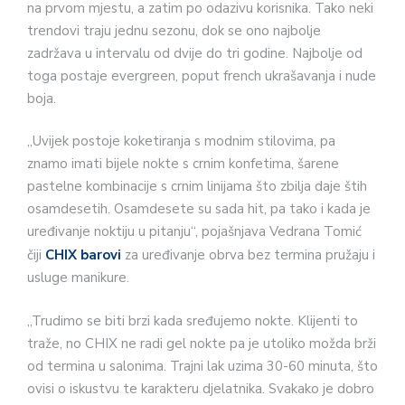
na prvom mjestu, a zatim po odazivu korisnika. Tako neki
trendovi traju jednu sezonu, dok se ono najbolje
zadržava u intervalu od dvije do tri godine. Najbolje od
toga postaje evergreen, poput french ukrašavanja i nude
boja.
„Uvijek postoje koketiranja s modnim stilovima, pa
znamo imati bijele nokte s crnim konfetima, šarene
pastelne kombinacije s crnim linijama što zbilja daje štih
osamdesetih. Osamdesete su sada hit, pa tako i kada je
uređivanje noktiju u pitanju“, pojašnjava Vedrana Tomić
čiji
CHIX barovi
za uređivanje obrva bez termina pružaju i
usluge manikure.
„Trudimo se biti brzi kada sređujemo nokte. Klijenti to
traže, no CHIX ne radi gel nokte pa je utoliko možda brži
od termina u salonima. Trajni lak uzima 30-60 minuta, što
ovisi o iskustvu te karakteru djelatnika. Svakako je dobro