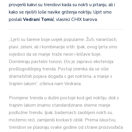
provjerili kakvi su trendovi kada su nokti u pitanju, ali i
kako se riješiti loše navike griženja noktiju. Upit smo
poslali
Vedrani Tomić
, vlasnici CHIX barova.
„Ljeti su šarene boje uvijek popularne. Žuti, narančasti,
plavi, zeleni, ali i kombinacije istih. Ipak, ovog ljeta smo
svjedoci da se manje traže neon i kričave boje.
Dominiraju pastelni tonovi, što je zapravo ekstenzija
prošlogodišnjeg trenda. Postoji iznimka da se više
dramatičnih pojava događa s gel noktima, a manje s
trajnim lakom“, otkriva nam Vedrana.
Promjene trenda u dužini postoje kod gel noktiju, dok s
trajnim lakom imamo standardizirane sheme manje
podložne trendu. Ipak, bademasti zaobljeni nokti su,
možemo reći, zamijenili kockasti oblik. Prema iskustvu,
trendovi se plasiraju svake godine od strane proizvođača