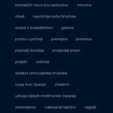
mimladi.hr-novo lice naslovnice
mirovina
mladi
najsretnija beba hrvatska
osobe s invaliditetom
pjesma
potres u petrinji
premijera
preminuo
prijatelji životinja
progledaj srcem
projekt
roditelji
sindikat umirovljenika hrvatske
sonja švec španjol
studenti
udruga slijepih međimurske županije
umirovljenici
vukovarski leptirići
zagreb