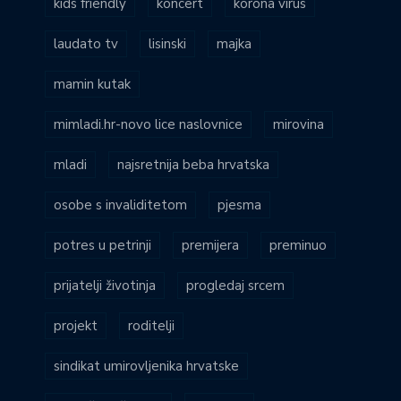
kids friendly
koncert
korona virus
laudato tv
lisinski
majka
mamin kutak
mimladi.hr-novo lice naslovnice
mirovina
mladi
najsretnija beba hrvatska
osobe s invaliditetom
pjesma
potres u petrinji
premijera
preminuo
prijatelji životinja
progledaj srcem
projekt
roditelji
sindikat umirovljenika hrvatske