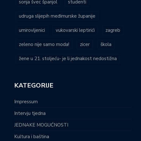
sonja švec španjol
studenti
udruga slijepih međimurske županije
umirovljenici
vukovarski leptirići
zagreb
zeleno nije samo moda!
zicer
škola
žene u 21. stoljeću- je li jednakost nedostižna
KATEGORIJE
Impressum
Intervju tjedna
JEDNAKE MOGUĆNOSTI
Kultura i baština