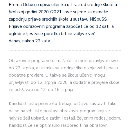
Prema Odluci o upisu učenika u I. razred srednje škole u
školskoj godini 2020./2021., ove srijede za osmaše
započinju prijave srednjih škola u sustavu NISpuSŠ.
Prijave obrazovnih programa započet će
od 12 sati, a
ogledne ljestvice poretka bit će vidljive već
danas, nakon 22 sata.
Obrazovne programe osmaši će se moći prijavljivati sve
do 22. srpnja, a iznimka su srednje škole koje zahtijevaju
dodatne provjere. U takve se škole učenici mogu
prijavljivati do 12. srpnja 2020, a dodatne provjere škole
će održavati od 13. do 16. srpnja.
Kandidati listu prioriteta trebaju pažljivo sastaviti tako
da se na vrh liste postavi obrazovni program koji se
najviše želi upisati, a zatim i ostali, željenim redoslijedom.
Kandidat će se optimalno rasporediti na obrazovni