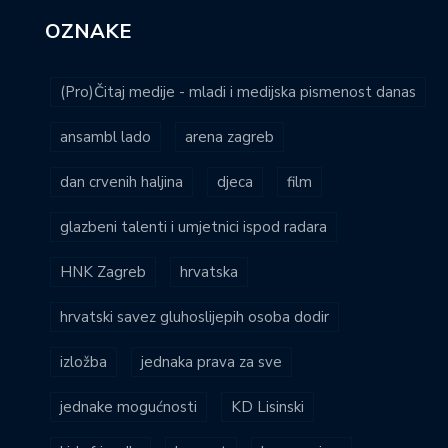
OZNAKE
(Pro)Čitaj medije - mladi i medijska pismenost danas
ansambl lado
arena zagreb
dan crvenih haljina
djeca
film
glazbeni talenti i umjetnici ispod radara
HNK Zagreb
hrvatska
hrvatski savez gluhoslijepih osoba dodir
izložba
jednaka prava za sve
jednake mogućnosti
KD Lisinski