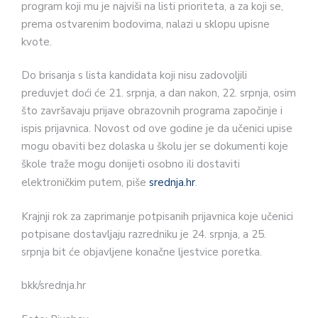
program koji mu je najviši na listi prioriteta, a za koji se,
prema ostvarenim bodovima, nalazi u sklopu upisne
kvote.
Do brisanja s lista kandidata koji nisu zadovoljili
preduvjet doći će 21. srpnja, a dan nakon, 22. srpnja, osim
što završavaju prijave obrazovnih programa započinje i
ispis prijavnica. Novost od ove godine je da učenici upise
mogu obaviti bez dolaska u školu jer se dokumenti koje
škole traže mogu donijeti osobno ili dostaviti
elektroničkim putem, piše
srednja.hr
.
Krajnji rok za zaprimanje potpisanih prijavnica koje učenici
potpisane dostavljaju razredniku je 24. srpnja, a 25.
srpnja bit će objavljene konačne ljestvice poretka.
bkk/srednja.hr