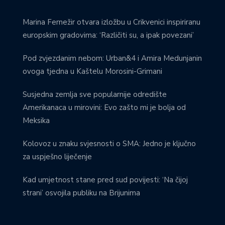
Marina Fernežir otvara izložbu u Crikvenici inspiriranu
europskim gradovima: ‘Različiti su, a ipak povezani’
Pod zvjezdanim nebom: Urban&4 i Amira Medunjanin
ovoga tjedna u Kaštelu Morosini-Grimani
Susjedna zemlja sve popularnije odredište
Amerikanaca u mirovini: Evo zašto mi je bolja od
Meksika
Kolovoz u znaku svjesnosti o SMA: Jedno je ključno
za uspješno liječenje
Kad umjetnost stane pred sud povijesti: ‘Na čijoj
strani’ osvojila publiku na Brijunima