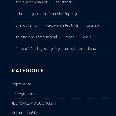
sonja švec španjol
studenti
udruga slijepih međimurske županije
umirovljenici
vukovarski leptirići
zagreb
zeleno nije samo moda!
zicer
škola
žene u 21. stoljeću- je li jednakost nedostižna
KATEGORIJE
Impressum
Intervju tjedna
JEDNAKE MOGUĆNOSTI
Kultura i baština