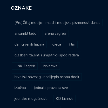
OZNAKE
(Pro)Čitaj medije - mladi i medijska pismenost danas
ansambl lado
arena zagreb
dan crvenih haljina
djeca
film
glazbeni talenti i umjetnici ispod radara
HNK Zagreb
hrvatska
hrvatski savez gluhoslijepih osoba dodir
izložba
jednaka prava za sve
jednake mogućnosti
KD Lisinski