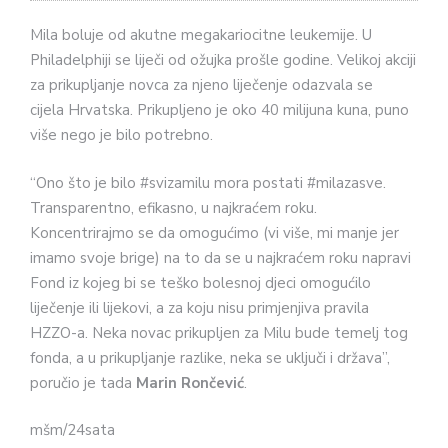
Mila boluje od akutne megakariocitne leukemije. U
Philadelphiji se liječi od ožujka prošle godine. Velikoj akciji
za prikupljanje novca za njeno liječenje odazvala se
cijela Hrvatska. Prikupljeno je oko 40 milijuna kuna, puno
više nego je bilo potrebno.
“Ono što je bilo #svizamilu mora postati #milazasve.
Transparentno, efikasno, u najkraćem roku.
Koncentrirajmo se da omogućimo (vi više, mi manje jer
imamo svoje brige) na to da se u najkraćem roku napravi
Fond iz kojeg bi se teško bolesnoj djeci omogućilo
liječenje ili lijekovi, a za koju nisu primjenjiva pravila
HZZO-a. Neka novac prikupljen za Milu bude temelj tog
fonda, a u prikupljanje razlike, neka se uključi i država”,
poručio je tada
Marin Rončević
.
mšm/24sata