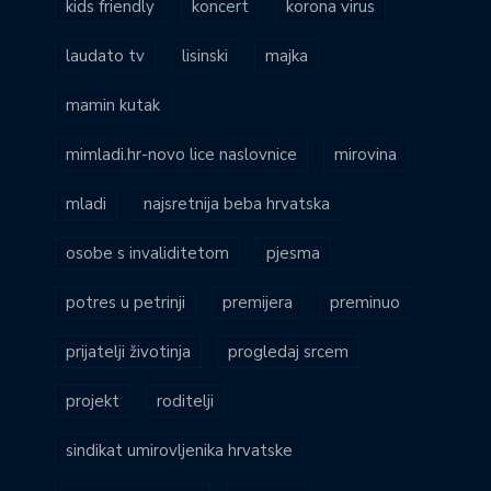
kids friendly
koncert
korona virus
laudato tv
lisinski
majka
mamin kutak
mimladi.hr-novo lice naslovnice
mirovina
mladi
najsretnija beba hrvatska
osobe s invaliditetom
pjesma
potres u petrinji
premijera
preminuo
prijatelji životinja
progledaj srcem
projekt
roditelji
sindikat umirovljenika hrvatske