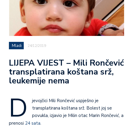
Mladi
24/12/2019
LIJEPA VIJEST – Mili Rončević
transplatirana koštana srž,
leukemije nema
D
jevojčici Mili Rončević uspješno je
transplatirana koštana srž. Bolest joj se
povukla, izjavio je Milin otac Marin Rončević, a
prenosi
24 sata
.