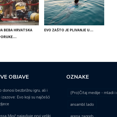
JA BEBA HRVATSKA
EVO ZAŠTO JE PLIVANJE U…
MUD
PORUKE…
LJE
VE OBJAVE
OZNAKE
o donosi bezbrižnu igru, ali i
(Pro)Čitaj medije - mladi 
 izazove: Evo koji su najčešći
djece
ansambl lado
ssa Mioč najavljuje prvi veliki
arena zagreb