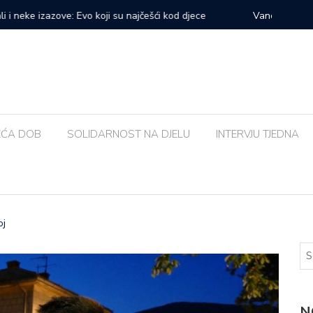
prvi veliki samostalni koncert: ‘Bog me svih ovih godina
Zalijevat
EĆA DOB
SOLIDARNOST NA DJELU
INTERVJU TJEDNA
oj
N