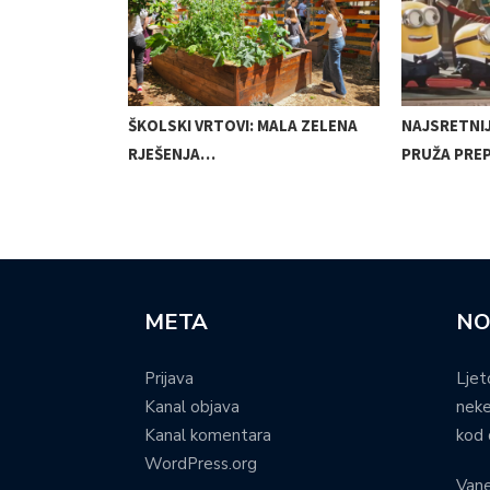
VLJUJE PRVI
ŠKOLSKI VRTOVI: MALA ZELENA
NAJSRETNI
RJEŠENJA…
PRUŽA PRE
META
NO
Prijava
Ljet
Kanal objava
neke
Kanal komentara
kod 
WordPress.org
Vane