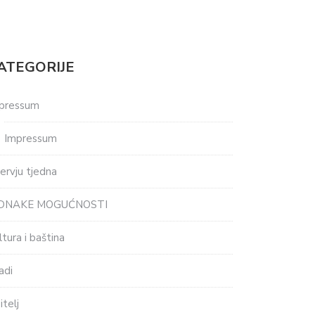
ATEGORIJE
pressum
Impressum
tervju tjedna
EDNAKE MOGUĆNOSTI
ltura i baština
adi
itelj