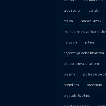
laudato tv
lisinski
majka
mamin kutak
mimladi.hr-novo lice naslo
mirovina
mladi
najsretnija beba hrvatska
osobe s invaliditetom
pjesma
potres u petri
premijera
preminuo
prijatelji životinja