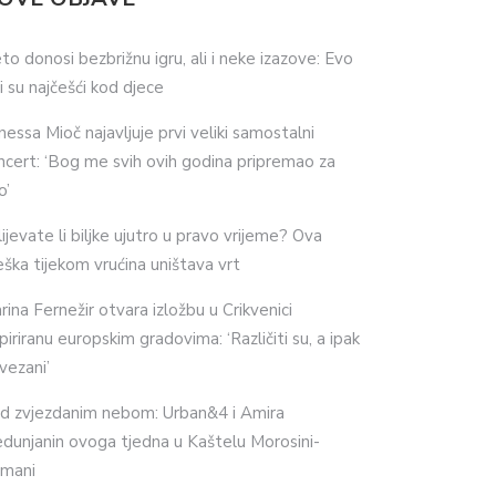
eto donosi bezbrižnu igru, ali i neke izazove: Evo
ji su najčešći kod djece
nessa Mioč najavljuje prvi veliki samostalni
ncert: ‘Bog me svih ovih godina pripremao za
o’
lijevate li biljke ujutro u pravo vrijeme? Ova
eška tijekom vrućina uništava vrt
rina Fernežir otvara izložbu u Crikvenici
spiriranu europskim gradovima: ‘Različiti su, a ipak
vezani’
d zvjezdanim nebom: Urban&4 i Amira
dunjanin ovoga tjedna u Kaštelu Morosini-
imani