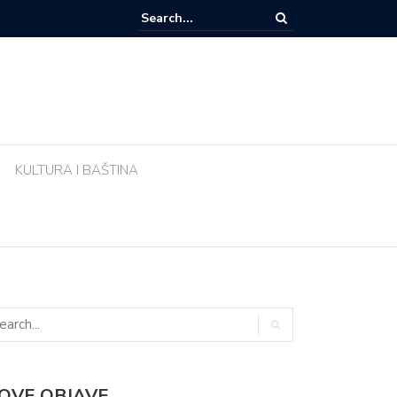
e li biljke ujutro u pravo vrijeme? Ova greška tijekom vrućina uništava vr
KULTURA I BAŠTINA
OVE OBJAVE