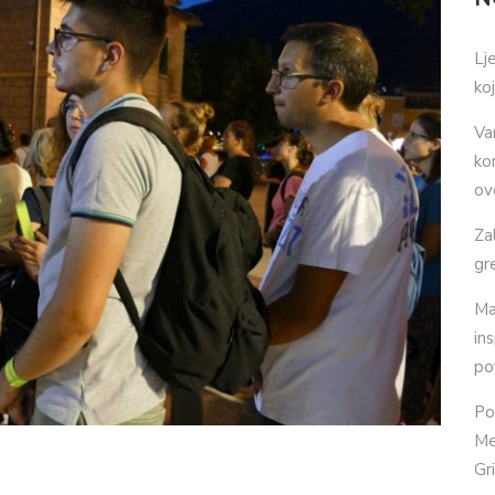
Lj
ko
Va
ko
ov
Za
gr
Ma
in
po
Po
Me
Gr