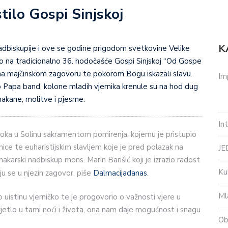
tilo Gospi Sinjskoj
K
adbiskupije i ove se godine prigodom svetkovine Velike
lo na tradicionalno 36. hodočašće Gospi Sinjskoj “Od Gospe
 na majčinskom zagovoru te pokorom Bogu iskazali slavu.
Im
o Papa band, kolone mladih vjernika krenule su na hod dug
 nakane, molitve i pjesme.
In
oka u Solinu sakramentom pomirenja, kojemu je pristupio
nice te euharistijskim slavljem koje je pred polazak na
J
karski nadbiskup mons. Marin Barišić koji je izrazio radost
Ku
ju se u njezin zagovor, piše
Dalmacijadanas
.
Ml
uistinu vjerničko te je progovorio o važnosti vjere u
svjetlo u tami noći i života, ona nam daje mogućnost i snagu
Ob