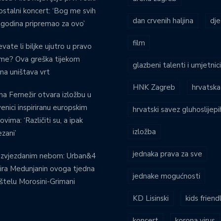
stalni koncert: ‘Bog me svih
dan crvenih haljina
dje
 godina pripremao za ovo’
film
evate li biljke ujutro u pravo
eme? Ova greška tijekom
glazbeni talenti i umjetnic
ina uništava vrt
HNK Zagreb
hrvatska
na Fernežir otvara izložbu u
venici inspiriranu europskim
hrvatski savez gluhoslijep
ovima: ‘Različiti su, a ipak
izložba
zani’
jednaka prava za sve
 zvjezdanim nebom: Urban&4
ira Medunjanin ovoga tjedna
jednake mogućnosti
štelu Morosini-Grimani
KD Lisinski
kids friend
koncert
korona virus