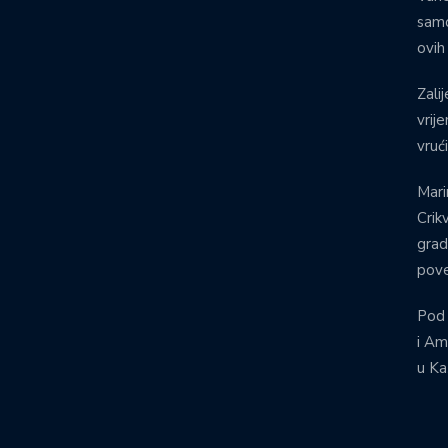
samo
ovih
Zalij
vrij
vruć
Mari
Crik
grad
pove
Pod
i Am
u Ka