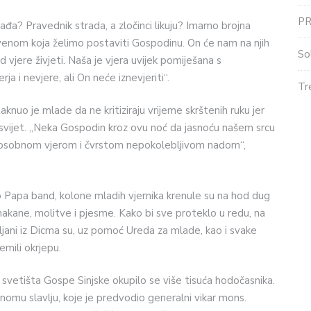
P
đa? Pravednik strada, a zločinci likuju? Imamo brojna
tvenom koja želimo postaviti Gospodinu. On će nam na njih
So
 vjere živjeti. Naša je vjera uvijek pomiješana s
 i nevjere, ali On neće iznevjeriti“.
Tr
nuo je mlade da ne kritiziraju vrijeme skrštenih ruku jer
 svijet. „Neka Gospodin kroz ovu noć da jasnoću našem srcu
, osobnom vjerom i čvrstom nepokolebljivom nadom“,
o Papa band, kolone mladih vjernika krenule su na hod dug
 nakane, molitve i pjesme. Kako bi sve proteklo u redu, na
upljani iz Dicma su, uz pomoć Ureda za mlade, kao i svake
emili okrjepu.
 svetišta Gospe Sinjske okupilo se više tisuća hodočasnika.
omu slavlju, koje je predvodio generalni vikar mons.