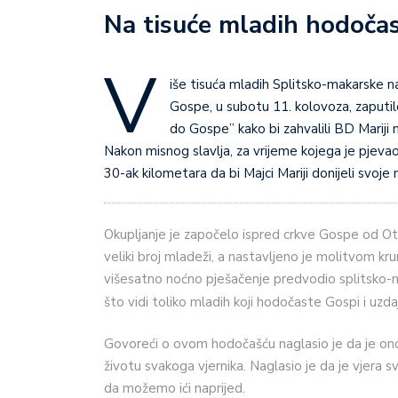
Na tisuće mladih hodočas
V
iše tisuća mladih Splitsko-makarske n
Gospe, u subotu 11. kolovoza, zaputi
do Gospe” kako bi zahvalili BD Mariji
Nakon misnog slavlja, za vrijeme kojega je pjeva
30-ak kilometara da bi Majci Mariji donijeli svoje
Okupljanje je započelo ispred crkve Gospe od Ot
veliki broj mladeži, a nastavljeno je molitvom kru
višesatno noćno pješačenje predvodio splitsko-ma
što vidi toliko mladih koji hodočaste Gospi i uzda
Govoreći o ovom hodočašću naglasio je da je ono 
životu svakoga vjernika. Naglasio je da je vjera 
da možemo ići naprijed.