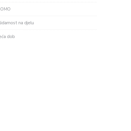
ROMO
lidarnost na djelu
eća dob