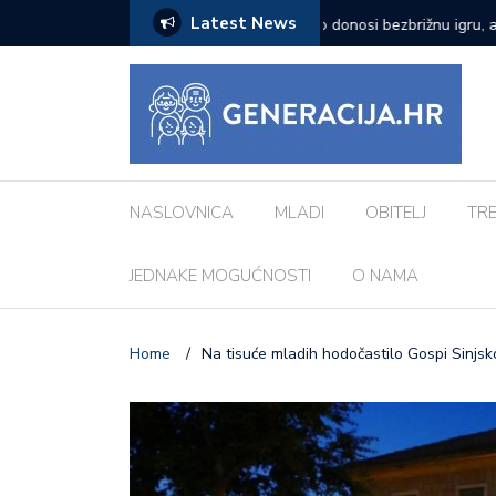
Latest News
zazove: Evo koji su najčešći kod djece
Vanessa Mioč najavljuje 
pripremao za ovo’
NASLOVNICA
MLADI
OBITELJ
TR
JEDNAKE MOGUĆNOSTI
O NAMA
Home
/
Na tisuće mladih hodočastilo Gospi Sinjsk