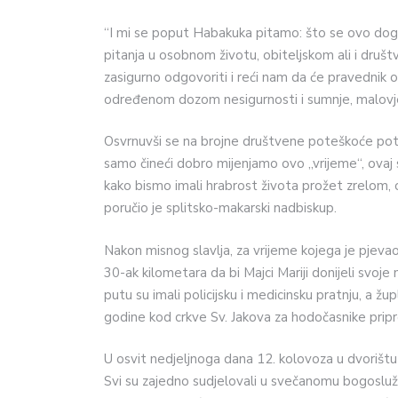
“I mi se poput Habakuka pitamo: što se ovo doga
pitanja u osobnom životu, obiteljskom ali i druš
zasigurno odgovoriti i reći nam da će pravednik od
određenom dozom nesigurnosti i sumnje, malovjerja
Osvrnuvši se na brojne društvene poteškoće potak
samo čineći dobro mijenjamo ovo „vrijeme“, ovaj
kako bismo imali hrabrost života prožet zrelom
poručio je splitsko-makarski nadbiskup.
Nakon misnog slavlja, za vrijeme kojega je pjeva
30-ak kilometara da bi Majci Mariji donijeli svoje
putu su imali policijsku i medicinsku pratnju, a ž
godine kod crkve Sv. Jakova za hodočasnike pripr
U osvit nedjeljnoga dana 12. kolovoza u dvorištu
Svi su zajedno sudjelovali u svečanomu bogoslužn