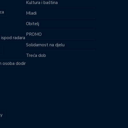
Kultura i baština
ca
Mladi
Obitelj
PROMO
i ispod radara
Solidarnost na djelu
Treća dob
ih osoba dodir
ly