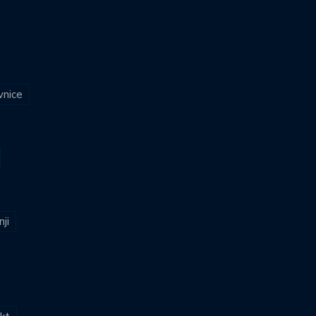
vnice
nji