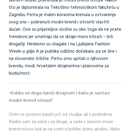
što je diplomirala na Tekstilno-tehnološkom fakutetu u
Zagrebu Petra je malim koracima krenula u ostvarenje
svog sna – pokrenuti modni brend i otvoriti vlastiti
dućan. Ove su prijateljice složne su oko toga da ne prate
trendove jer smatraju da se dizajn mora isticati – biti
drugačiji. Nedavno su izlagale i na Ljubljana Fashion
Week-u gdje ih je publika odlično dočekala, pa se šire i
na slovensko tržište. Petru smo upitali o njihovom
brendu, modi, hrvatskim dizajnerima i planovima za
budućnost.
-Koliko se dugo baviš dizajnom i kako je nastao
modni brend nitoya?
Ovim se poslom bavim još od studija, ali s prekidima.
Radila sam za sebe i za druge, a sada s Jasnom imam
brend nitoyu koji je na sceni otprilike jednu godinu. Naše