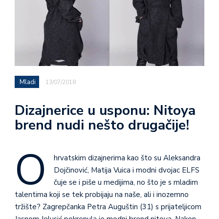
Mladi
13/07/2018
Dizajnerice u usponu: Nitoya
brend nudi nešto drugačije!
O
hrvatskim dizajnerima kao što su Aleksandra
Dojčinović, Matija Vuica i modni dvojac ELFS
čuje se i piše u medijima, no što je s mladim
talentima koji se tek probijaju na naše, ali i inozemno
tržište? Zagrepčanka Petra Auguštin (31) s prijateljicom
Jasnom Jelusić pokrenula je modni brend nitoya. Nakon