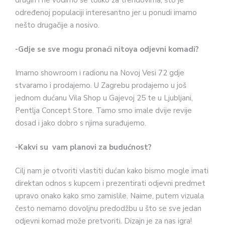
drugih i ne vodimo se toliko za trendovima, što je
određenoj populaciji interesantno jer u ponudi imamo
nešto drugačije a nosivo.
-Gdje se sve mogu pronaći nitoya odjevni komadi?
Imamo showroom i radionu na Novoj Vesi 72 gdje
stvaramo i prodajemo. U Zagrebu prodajemo u još
jednom dućanu Vila Shop u Gajevoj 25 te u Ljubljani,
Pentlja Concept Store. Tamo smo imale dvije revije
dosad i jako dobro s njima surađujemo.
-Kakvi su vam planovi za budućnost?
Cilj nam je otvoriti vlastiti dućan kako bismo mogle imati
direktan odnos s kupcem i prezentirati odjevni predmet
upravo onako kako smo zamislile. Naime, putem vizuala
često nemamo dovoljnu predodžbu u što se sve jedan
odjevni komad može pretvoriti. Dizajn je za nas igra!