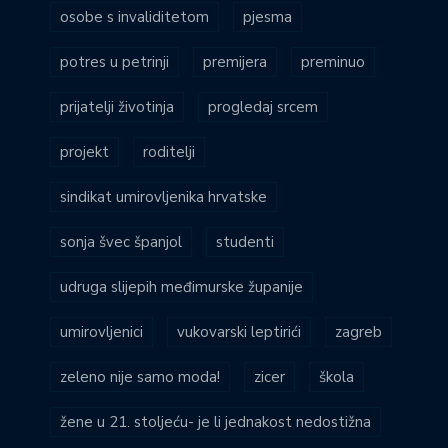
osobe s invaliditetom
pjesma
potres u petrinji
premijera
preminuo
prijatelji životinja
progledaj srcem
projekt
roditelji
sindikat umirovljenika hrvatske
sonja švec španjol
studenti
udruga slijepih međimurske županije
umirovljenici
vukovarski leptirići
zagreb
zeleno nije samo moda!
zicer
škola
žene u 21. stoljeću- je li jednakost nedostižna