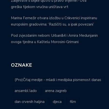
Zalijevate li biljke ujutro u pravo vrijeme? Ova
greška tijekom vrućina uništava vrt
Marina Fernežir otvara izložbu u Crikvenici inspiriranu
europskim gradovima: ‘Različiti su, a ipak povezani’
Pod zvjezdanim nebom: Urban&4 i Amira Medunjanin
ovoga tjedna u Kaštelu Morosini-Grimani
OZNAKE
(Pro)Čitaj medije - mladi i medijska pismenost danas
ansambl lado
arena zagreb
dan crvenih haljina
djeca
film