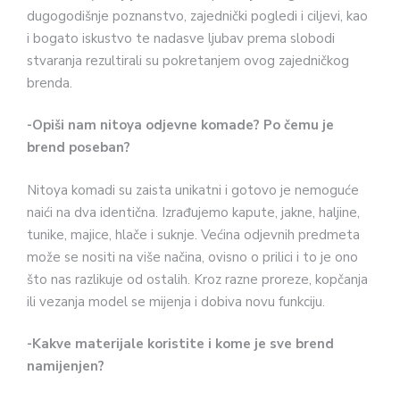
dugogodišnje poznanstvo, zajednički pogledi i ciljevi, kao
i bogato iskustvo te nadasve ljubav prema slobodi
stvaranja rezultirali su pokretanjem ovog zajedničkog
brenda.
-Opiši nam nitoya odjevne komade? Po čemu je
brend poseban?
Nitoya komadi su zaista unikatni i gotovo je nemoguće
naići na dva identična. Izrađujemo kapute, jakne, haljine,
tunike, majice, hlače i suknje. Većina odjevnih predmeta
može se nositi na više načina, ovisno o prilici i to je ono
što nas razlikuje od ostalih. Kroz razne proreze, kopčanja
ili vezanja model se mijenja i dobiva novu funkciju.
-Kakve materijale koristite i kome je sve brend
namijenjen?