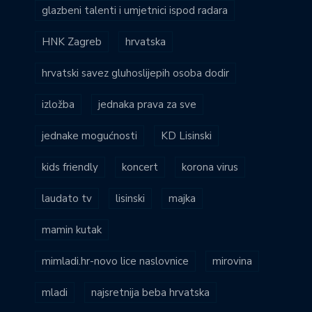
glazbeni talenti i umjetnici ispod radara
HNK Zagreb
hrvatska
hrvatski savez gluhoslijepih osoba dodir
izložba
jednaka prava za sve
jednake mogućnosti
KD Lisinski
kids friendly
koncert
korona virus
laudato tv
lisinski
majka
mamin kutak
mimladi.hr-novo lice naslovnice
mirovina
mladi
najsretnija beba hrvatska