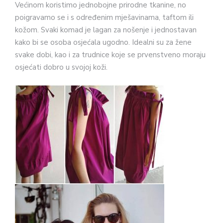
Većinom koristimo jednobojne prirodne tkanine, no
poigravamo se i s određenim mješavinama, taftom ili
kožom. Svaki komad je lagan za nošenje i jednostavan
kako bi se osoba osjećala ugodno. Idealni su za žene
svake dobi, kao i za trudnice koje se prvenstveno moraju
osjećati dobro u svojoj koži.