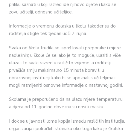
priliku saznati u koji razred ide njihovo dijete i kako se
zovu učitelji, odnosno učiteljice.
Informacije o vremenu dolaska u školu također su do
roditelja stigle tek tjedan uoči 7. rujna.
Svaka od škola trudila se ispoštovati preporuke i mjere
nadležnih; u škole će se, ako je to moguće, ulaziti s više
ulaza i to svaki razred u različito vrijeme, a roditelji
prvašića smiju maksimalno 15 minuta boraviti u
obrazovnoj instituciji kako bi se upoznali s učiteljima i
mogli razmijeniti osnovne informacije o nastavnoj godini.
Školama je preporučeno da na ulazu mjere temperaturu,
a djeca od 11. godine obvezna su nositi masku.
I dok se u javnosti lome koplja između različitih institucija,
organizacija i političkih stranaka oko toga kako je školska