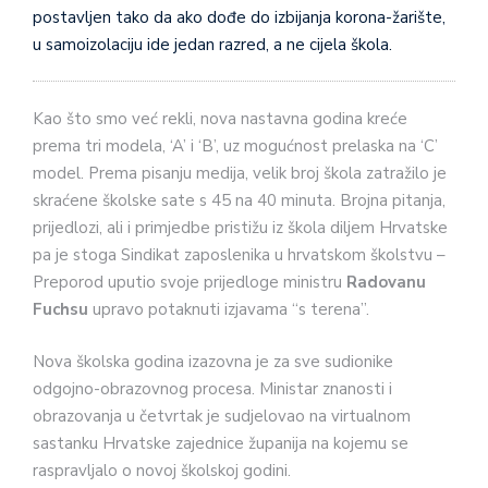
postavljen tako da ako dođe do izbijanja korona-žarište,
u samoizolaciju ide jedan razred, a ne cijela škola.
Kao što smo već rekli, nova nastavna godina kreće
prema tri modela, ‘A’ i ‘B’, uz mogućnost prelaska na ‘C’
model. Prema pisanju medija, velik broj škola zatražilo je
skraćene školske sate s 45 na 40 minuta. Brojna pitanja,
prijedlozi, ali i primjedbe pristižu iz škola diljem Hrvatske
pa je stoga Sindikat zaposlenika u hrvatskom školstvu –
Preporod uputio svoje prijedloge ministru
Radovanu
Fuchsu
upravo potaknuti izjavama “s terena”.
Nova školska godina izazovna je za sve sudionike
odgojno-obrazovnog procesa. Ministar znanosti i
obrazovanja u četvrtak je sudjelovao na virtualnom
sastanku Hrvatske zajednice županija na kojemu se
raspravljalo o novoj školskoj godini.