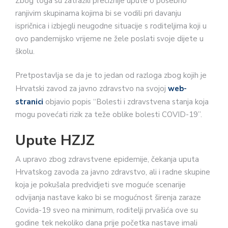
Zbog toga su zatražili preciznije upute o posebno
ranjivim skupinama kojima bi se vodili pri davanju
ispričnica i izbjegli neugodne situacije s roditeljima koji u
ovo pandemijsko vrijeme ne žele poslati svoje dijete u
školu.
Pretpostavlja se da je to jedan od razloga zbog kojih je
Hrvatski zavod za javno zdravstvo na svojoj
web-
stranici
objavio popis “Bolesti i zdravstvena stanja koja
mogu povećati rizik za teže oblike bolesti COVID-19”.
Upute HZJZ
A upravo zbog zdravstvene epidemije, čekanja uputa
Hrvatskog zavoda za javno zdravstvo, ali i radne skupine
koja je pokušala predvidjeti sve moguće scenarije
odvijanja nastave kako bi se mogućnost širenja zaraze
Covida-19 sveo na minimum, roditelji prvašića ove su
godine tek nekoliko dana prije početka nastave imali