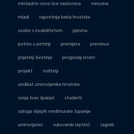
mimladi.hr-novo lice naslovnice
mirovina
mladi
najsretnija beba hrvatska
osobe s invaliditetom
pjesma
potres u petrinji
premijera
preminuo
prijatelji životinja
progledaj srcem
projekt
roditelji
sindikat umirovljenika hrvatske
sonja švec španjol
studenti
udruga slijepih međimurske županije
umirovljenici
vukovarski leptirići
zagreb