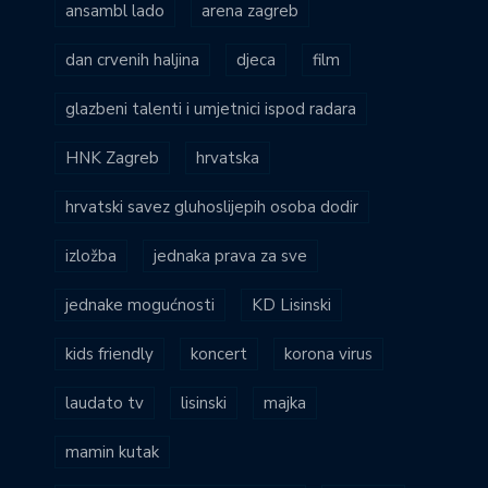
ansambl lado
arena zagreb
dan crvenih haljina
djeca
film
glazbeni talenti i umjetnici ispod radara
HNK Zagreb
hrvatska
hrvatski savez gluhoslijepih osoba dodir
izložba
jednaka prava za sve
jednake mogućnosti
KD Lisinski
kids friendly
koncert
korona virus
laudato tv
lisinski
majka
mamin kutak