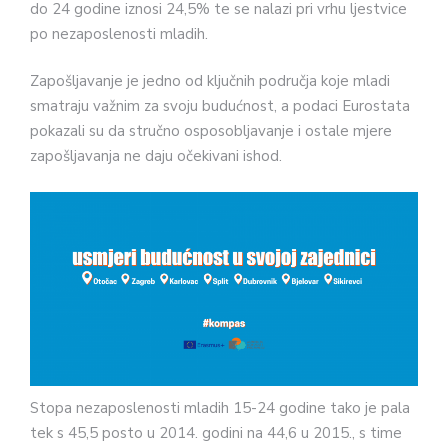
do 24 godine iznosi 24,5% te se nalazi pri vrhu ljestvice
po nezaposlenosti mladih.
Zapošljavanje je jedno od ključnih područja koje mladi
smatraju važnim za svoju budućnost, a podaci Eurostata
pokazali su da stručno osposobljavanje i ostale mjere
zapošljavanja ne daju očekivani ishod.
Stopa nezaposlenosti mladih 15-24 godine tako je pala
tek s 45,5 posto u 2014. godini na 44,6 u 2015., s time