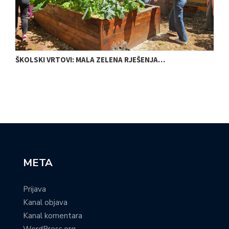
ŠKOLSKI VRTOVI: MALA ZELENA RJEŠENJA…
N
META
Prijava
Kanal objava
Kanal komentara
WordPress.org