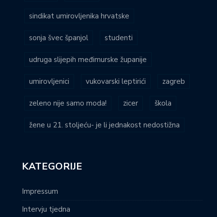
sindikat umirovljenika hrvatske
sonja švec španjol
studenti
udruga slijepih međimurske županije
umirovljenici
vukovarski leptirići
zagreb
zeleno nije samo moda!
zicer
škola
žene u 21. stoljeću- je li jednakost nedostižna
KATEGORIJE
Impressum
Intervju tjedna