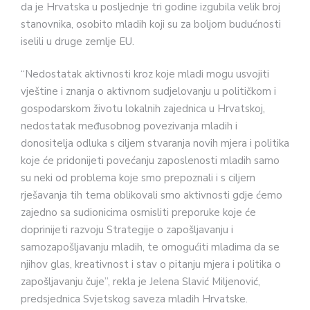
da je Hrvatska u posljednje tri godine izgubila velik broj
stanovnika, osobito mladih koji su za boljom budućnosti
iselili u druge zemlje EU.
“Nedostatak aktivnosti kroz koje mladi mogu usvojiti
vještine i znanja o aktivnom sudjelovanju u političkom i
gospodarskom životu lokalnih zajednica u Hrvatskoj,
nedostatak međusobnog povezivanja mladih i
donositelja odluka s ciljem stvaranja novih mjera i politika
koje će pridonijeti povećanju zaposlenosti mladih samo
su neki od problema koje smo prepoznali i s ciljem
rješavanja tih tema oblikovali smo aktivnosti gdje ćemo
zajedno sa sudionicima osmisliti preporuke koje će
doprinijeti razvoju Strategije o zapošljavanju i
samozapošljavanju mladih, te omogućiti mladima da se
njihov glas, kreativnost i stav o pitanju mjera i politika o
zapošljavanju čuje”, rekla je Jelena Slavić Miljenović,
predsjednica Svjetskog saveza mladih Hrvatske.