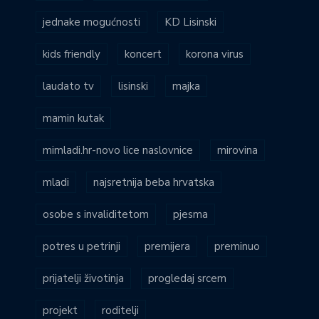
jednake mogućnosti
KD Lisinski
kids friendly
koncert
korona virus
laudato tv
lisinski
majka
mamin kutak
mimladi.hr-novo lice naslovnice
mirovina
mladi
najsretnija beba hrvatska
osobe s invaliditetom
pjesma
potres u petrinji
premijera
preminuo
prijatelji životinja
progledaj srcem
projekt
roditelji