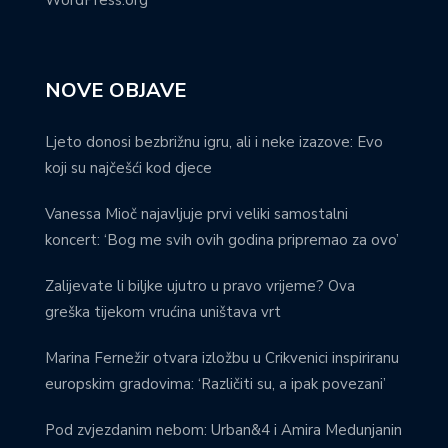
NOVE OBJAVE
Ljeto donosi bezbrižnu igru, ali i neke izazove: Evo
koji su najčešći kod djece
Vanessa Mioč najavljuje prvi veliki samostalni
koncert: ‘Bog me svih ovih godina pripremao za ovo’
Zalijevate li biljke ujutro u pravo vrijeme? Ova
greška tijekom vrućina uništava vrt
Marina Fernežir otvara izložbu u Crikvenici inspiriranu
europskim gradovima: ‘Različiti su, a ipak povezani’
Pod zvjezdanim nebom: Urban&4 i Amira Medunjanin