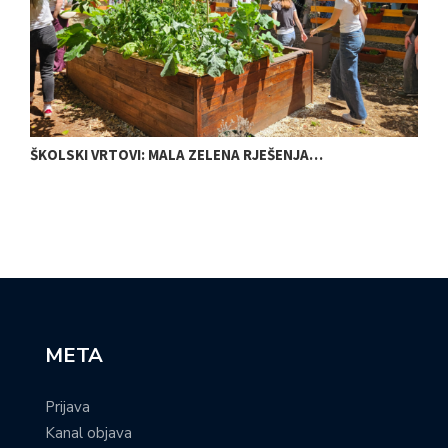
ŠKOLSKI VRTOVI: MALA ZELENA RJEŠENJA…
N
META
Prijava
Kanal objava