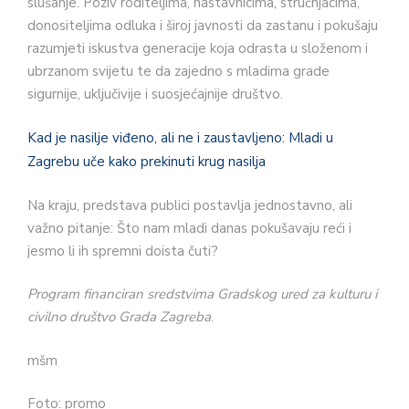
slušanje. Poziv roditeljima, nastavnicima, stručnjacima,
donositeljima odluka i široj javnosti da zastanu i pokušaju
razumjeti iskustva generacije koja odrasta u složenom i
ubrzanom svijetu te da zajedno s mladima grade
sigurnije, uključivije i suosjećajnije društvo.
Kad je nasilje viđeno, ali ne i zaustavljeno: Mladi u
Zagrebu uče kako prekinuti krug nasilja
Na kraju, predstava publici postavlja jednostavno, ali
važno pitanje: Što nam mladi danas pokušavaju reći i
jesmo li ih spremni doista čuti?
Program financiran sredstvima Gradskog ured za kulturu i
civilno društvo Grada Zagreba
.
mšm
Foto: promo