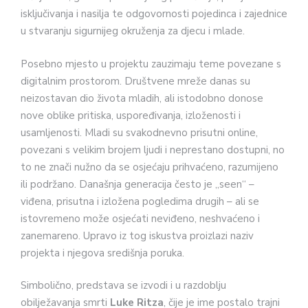
isključivanja i nasilja te odgovornosti pojedinca i zajednice
u stvaranju sigurnijeg okruženja za djecu i mlade.
Posebno mjesto u projektu zauzimaju teme povezane s
digitalnim prostorom. Društvene mreže danas su
neizostavan dio života mladih, ali istodobno donose
nove oblike pritiska, uspoređivanja, izloženosti i
usamljenosti. Mladi su svakodnevno prisutni online,
povezani s velikim brojem ljudi i neprestano dostupni, no
to ne znači nužno da se osjećaju prihvaćeno, razumijeno
ili podržano. Današnja generacija često je „seen“ –
viđena, prisutna i izložena pogledima drugih – ali se
istovremeno može osjećati neviđeno, neshvaćeno i
zanemareno. Upravo iz tog iskustva proizlazi naziv
projekta i njegova središnja poruka.
Simbolično, predstava se izvodi i u razdoblju
obilježavanja smrti
Luke Ritza
, čije je ime postalo trajni