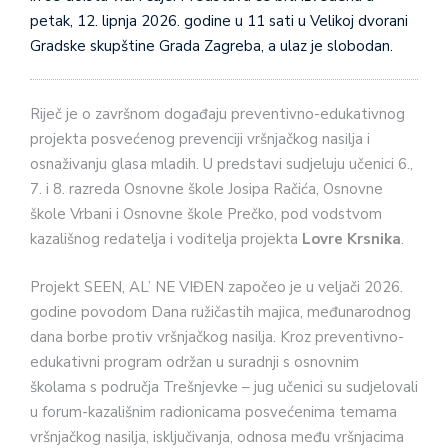
petak, 12. lipnja 2026. godine u 11 sati u Velikoj dvorani
Gradske skupštine Grada Zagreba, a ulaz je slobodan.
Riječ je o završnom događaju preventivno-edukativnog
projekta posvećenog prevenciji vršnjačkog nasilja i
osnaživanju glasa mladih. U predstavi sudjeluju učenici 6.,
7. i 8. razreda Osnovne škole Josipa Račića, Osnovne
škole Vrbani i Osnovne škole Prečko, pod vodstvom
kazališnog redatelja i voditelja projekta
Lovre Krsnika
.
Projekt SEEN, AL’ NE VIĐEN započeo je u veljači 2026.
godine povodom Dana ružičastih majica, međunarodnog
dana borbe protiv vršnjačkog nasilja. Kroz preventivno-
edukativni program održan u suradnji s osnovnim
školama s područja Trešnjevke – jug učenici su sudjelovali
u forum-kazališnim radionicama posvećenima temama
vršnjačkog nasilja, isključivanja, odnosa među vršnjacima