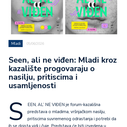
Mladi
05/06/2026
Seen, ali ne viđen: Mladi kroz
kazalište progovaraju o
nasilju, pritiscima i
usamljenosti
S
EEN, AL’ NE VIĐEN je forum-kazališna
predstava o mladima, vršnjačkom nasilju,
pritiscima suvremenog odrastanja i potrebi da
ih se doista vidi i čuje. Predstava će biti izvedena u