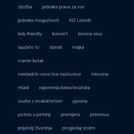
izložba
jednaka prava za sve
jednake mogućnosti
KD Lisinski
kids friendly
koncert
korona virus
laudato tv
lisinski
majka
mamin kutak
mimladi.hr-novo lice naslovnice
mirovina
mladi
najsretnija beba hrvatska
osobe s invaliditetom
pjesma
potres u petrinji
premijera
preminuo
prijatelji životinja
progledaj srcem