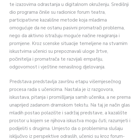
te izazovima odrastanja u digitalnom okruženju. Središnji
dio programa činile su radionice forum teatra,
participativne kazališne metode koja mladima
omogućuje da ne ostanu pasivni promatrači problema,
nego da aktivno istražuju moguće načine reagiranja i
promjene. Kroz scenske situacije temeljene na stvarnim
iskustvima učenici su prepoznavali uloge žrtve,
počinitelja i promatrača te razvijali empatiju,
odgovornost i vještine nenasilnog djelovanja.
Predstava predstavlja završnu etapu višemjesečnog
procesa rada s učenicima. Nastala je iz razgovora,
iskustava, pitanja i promišljanja samih učenika, a ne prema
unaprijed zadanom dramskom tekstu. Na taj je način glas
mladih postao polazište i sadržaj predstave, a kazalište
prostor u kojem se njihova iskustva mogu čuti, razumjeti i
podijeliti s drugima. Umjesto da o problemima slušaju
isključivo iz perspektive odraslih, učenici su kroz forum-