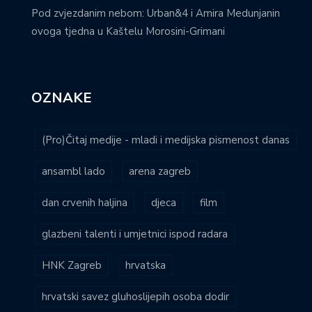
Pod zvjezdanim nebom: Urban&4 i Amira Medunjanin
ovoga tjedna u Kaštelu Morosini-Grimani
OZNAKE
(Pro)Čitaj medije - mladi i medijska pismenost danas
ansambl lado
arena zagreb
dan crvenih haljina
djeca
film
glazbeni talenti i umjetnici ispod radara
HNK Zagreb
hrvatska
hrvatski savez gluhoslijepih osoba dodir