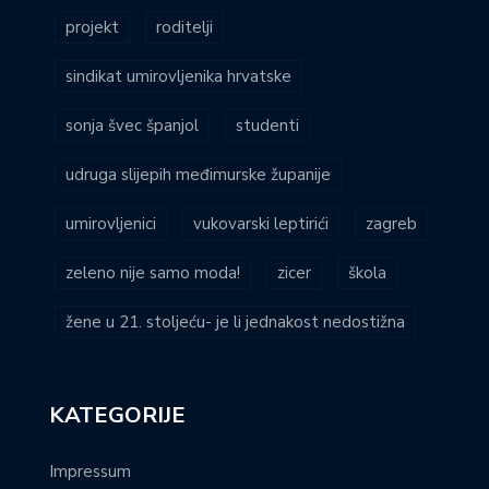
projekt
roditelji
sindikat umirovljenika hrvatske
sonja švec španjol
studenti
udruga slijepih međimurske županije
umirovljenici
vukovarski leptirići
zagreb
zeleno nije samo moda!
zicer
škola
žene u 21. stoljeću- je li jednakost nedostižna
KATEGORIJE
Impressum