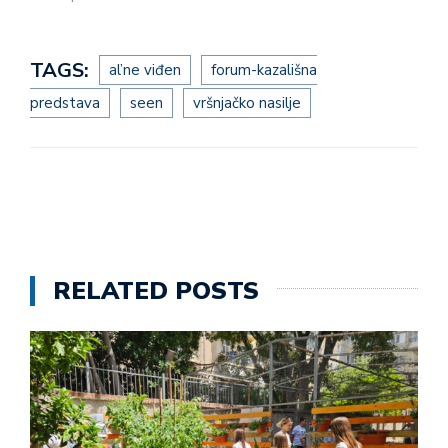
TAGS:
al’ne viđen
forum-kazališna
predstava
seen
vršnjačko nasilje
RELATED POSTS