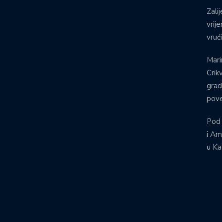
Zalij
vrij
vruć
Mari
Crik
grad
pove
Pod
i Am
u Ka