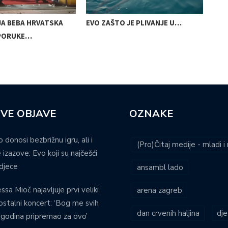
JA BEBA HRVATSKA
EVO ZAŠTO JE PLIVANJE U…
MUD
PORUKE…
LJE
VE OBJAVE
OZNAKE
o donosi bezbrižnu igru, ali i
(Pro)Čitaj medije - mladi 
 izazove: Evo koji su najčešći
djece
ansambl lado
ssa Mioč najavljuje prvi veliki
arena zagreb
stalni koncert: ‘Bog me svih
dan crvenih haljina
dje
 godina pripremao za ovo’