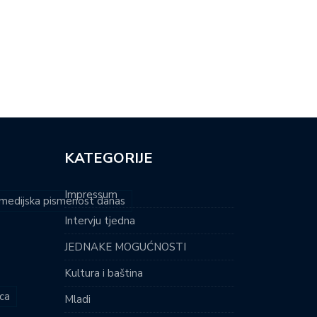
RI DONOSI NAJLAKŠU
MARIJA JE HRVATSKA NADA
TNU PJESMU:…
PARAPLIVANJA:…
KATEGORIJE
Impressum
i medijska pismenost danas
Intervju tjedna
JEDNAKE MOGUĆNOSTI
Kultura i baština
ca
Mladi