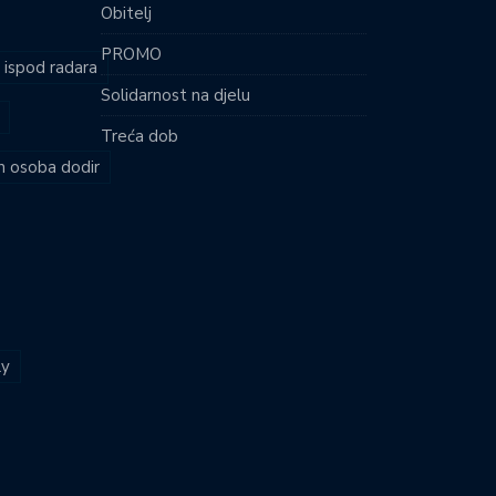
Obitelj
PROMO
i ispod radara
Solidarnost na djelu
Treća dob
ih osoba dodir
ly