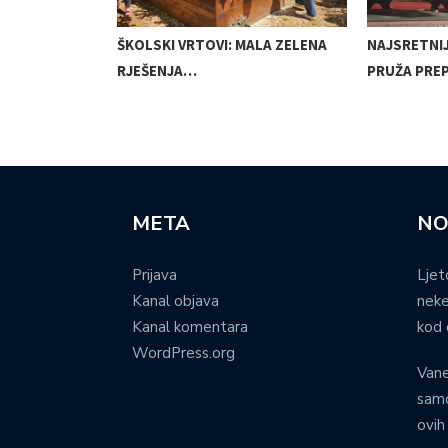
VLJUJE PRVI
ŠKOLSKI VRTOVI: MALA ZELENA
NAJSRETNI
RJEŠENJA…
PRUŽA PRE
META
NO
Prijava
Ljet
Kanal objava
neke
Kanal komentara
kod 
WordPress.org
Vane
samo
ovih