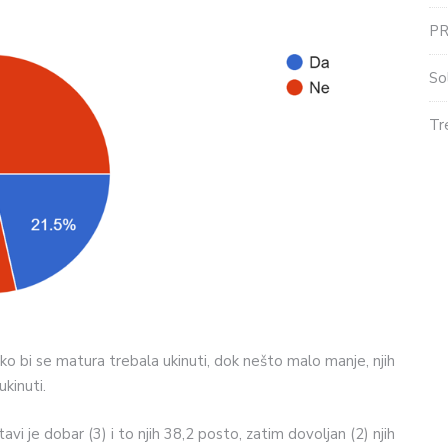
P
So
Tr
ako bi se matura trebala ukinuti, dok nešto malo manje, njih
kinuti.
vi je dobar (3) i to njih 38,2 posto, zatim dovoljan (2) njih