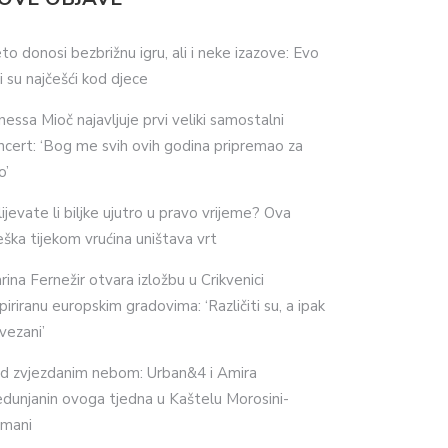
eto donosi bezbrižnu igru, ali i neke izazove: Evo
ji su najčešći kod djece
nessa Mioč najavljuje prvi veliki samostalni
ncert: ‘Bog me svih ovih godina pripremao za
o’
lijevate li biljke ujutro u pravo vrijeme? Ova
eška tijekom vrućina uništava vrt
rina Fernežir otvara izložbu u Crikvenici
spiriranu europskim gradovima: ‘Različiti su, a ipak
vezani’
d zvjezdanim nebom: Urban&4 i Amira
dunjanin ovoga tjedna u Kaštelu Morosini-
imani