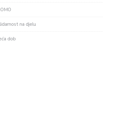
ROMO
lidarnost na djelu
eća dob