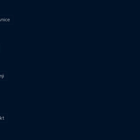
vnice
nji
kt