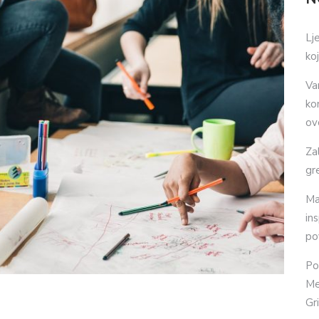
Lj
ko
Va
ko
ov
Za
gr
Ma
in
po
Po
Me
Gr