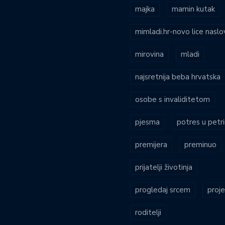
majka
mamin kutak
mimladi.hr-novo lice naslo
mirovina
mladi
najsretnija beba hrvatska
osobe s invaliditetom
pjesma
potres u petri
premijera
preminuo
prijatelji životinja
progledaj srcem
proje
roditelji