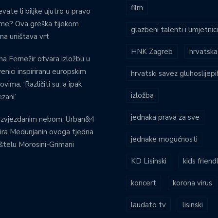
film
evate li biljke ujutro u pravo
eme? Ova greška tijekom
glazbeni talenti i umjetnic
ina uništava vrt
HNK Zagreb
hrvatska
na Fernežir otvara izložbu u
venici inspiriranu europskim
hrvatski savez gluhoslijep
ovima: ‘Različiti su, a ipak
izložba
zani’
jednaka prava za sve
 zvjezdanim nebom: Urban&4
ira Medunjanin ovoga tjedna
jednake mogućnosti
štelu Morosini-Grimani
KD Lisinski
kids friend
koncert
korona virus
laudato tv
lisinski