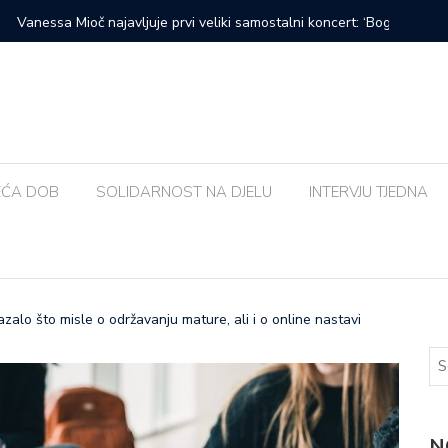
prvi veliki samostalni koncert: ‘Bog me svih ovih godina
Zalijevat
EĆA DOB
SOLIDARNOST NA DJELU
INTERVJU TJEDNA
o što misle o održavanju mature, ali i o online nastavi
N