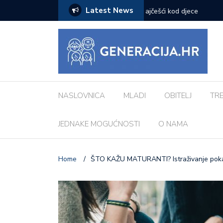
Latest News
zazove: Evo koji su najčešći kod djece
Vanessa Mioč najavljuje 
pripremao za ovo’
NASLOVNICA
MLADI
OBITELJ
TR
JEDNAKE MOGUĆNOSTI
O NAMA
Home
/
ŠTO KAŽU MATURANTI? Istraživanje pokazal