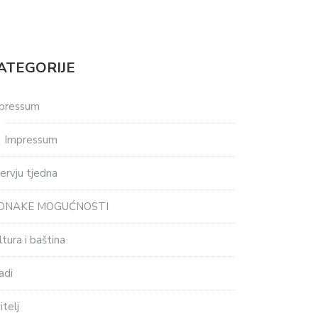
ATEGORIJE
pressum
Impressum
tervju tjedna
EDNAKE MOGUĆNOSTI
ltura i baština
adi
itelj