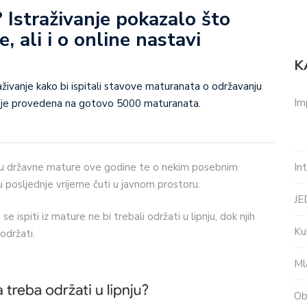
traživanje pokazalo što
, ali i o online nastavi
K
živanje kako bi ispitali stavove maturanata o održavanju
Im
 je provedena na gotovo 5000 maturanata.
In
nju državne mature ove godine te o nekim posebnim
u posljednje vrijeme čuti u javnom prostoru.
J
e ispiti iz mature ne bi trebali održati u lipnju, dok njih
Ku
održati.
Ml
Ob