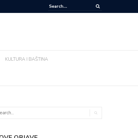
e li biljke ujutro u pravo vrijeme? Ova greška tijekom vrućina uništava vr
KULTURA I BAŠTINA
OVE OBJAVE