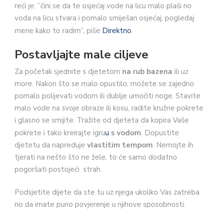
reći je: ”čini se da te osjećaj vode na licu malo plaši no
voda na licu stvara i pomalo smiješan osjećaj, pogledaj
mene kako to radim”, piše
Direktno
.
Postavljajte male ciljeve
Za početak sjednite s djetetom
na rub bazena
ili uz
more. Nakon što se malo opustilo, možete se zajedno
pomalo polijevati vodom ili dublje umočiti noge. Stavite
malo vode na svoje obraze ili kosu, radite kružne pokrete
i glasno se smijite. Tražite od djeteta da kopira Vaše
pokrete i tako kreirajte igru
u
s vodom
. Dopustite
djetetu da napreduje
vlastitim tempom
. Nemojte ih
tjerati na nešto što ne žele, to će samo dodatno
pogoršati postojeći strah.
Podsjetite dijete da ste tu uz njega ukoliko Vas zatreba
no da imate puno povjerenje u njihove sposobnosti.