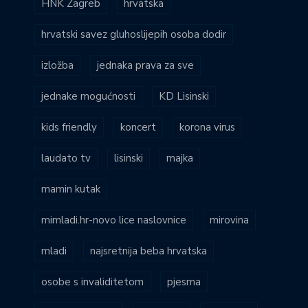
HNK Zagreb
hrvatska
hrvatski savez gluhoslijepih osoba dodir
izložba
jednaka prava za sve
jednake mogućnosti
KD Lisinski
kids friendly
koncert
korona virus
laudato tv
lisinski
majka
mamin kutak
mimladi.hr-novo lice naslovnice
mirovina
mladi
najsretnija beba hrvatska
osobe s invaliditetom
pjesma