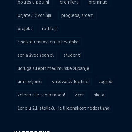
potres u petrinji
premijera
preminuo
prijatelji životinja
progledaj srcem
projekt
roditelji
sindikat umirovljenika hrvatske
sonja švec španjol
studenti
udruga slijepih međimurske županije
umirovljenici
vukovarski leptirići
zagreb
zeleno nije samo moda!
zicer
škola
žene u 21. stoljeću- je li jednakost nedostižna