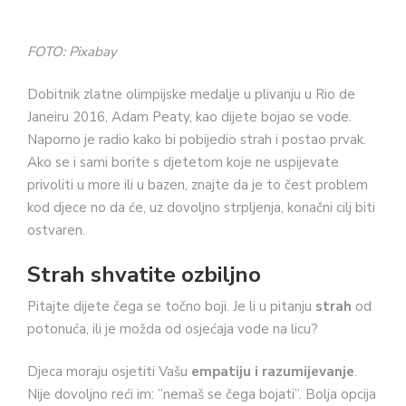
FOTO: Pixabay
Dobitnik zlatne olimpijske medalje u plivanju u Rio de
Janeiru 2016, Adam Peaty, kao dijete bojao se vode.
Naporno je radio kako bi pobijedio strah i postao prvak.
Ako se i sami borite s djetetom koje ne uspijevate
privoliti u more ili u bazen, znajte da je to čest problem
kod djece no da će, uz dovoljno strpljenja, konačni cilj biti
ostvaren.
Strah shvatite ozbiljno
Pitajte dijete čega se točno boji. Je li u pitanju
strah
od
potonuća, ili je možda od osjećaja vode na licu?
Djeca moraju osjetiti Vašu
empatiju i razumijevanje
.
Nije dovoljno reći im: ”nemaš se čega bojati”. Bolja opcija