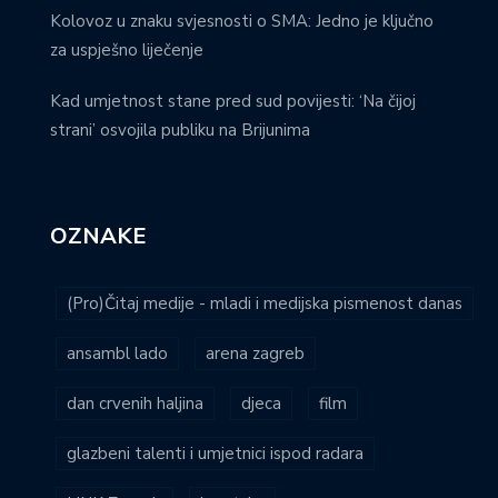
Kolovoz u znaku svjesnosti o SMA: Jedno je ključno
za uspješno liječenje
Kad umjetnost stane pred sud povijesti: ‘Na čijoj
strani’ osvojila publiku na Brijunima
OZNAKE
(Pro)Čitaj medije - mladi i medijska pismenost danas
ansambl lado
arena zagreb
dan crvenih haljina
djeca
film
glazbeni talenti i umjetnici ispod radara