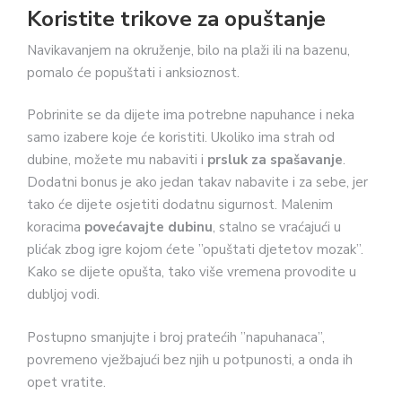
Koristite trikove za opuštanje
Navikavanjem na okruženje, bilo na plaži ili na bazenu,
pomalo će popuštati i anksioznost.
Pobrinite se da dijete ima potrebne napuhance i neka
samo izabere koje će koristiti. Ukoliko ima strah od
dubine, možete mu nabaviti i
prsluk za spašavanje
.
Dodatni bonus je ako jedan takav nabavite i za sebe, jer
tako će dijete osjetiti dodatnu sigurnost. Malenim
koracima
povećavajte dubinu
, stalno se vraćajući u
plićak zbog igre kojom ćete ”opuštati djetetov mozak”.
Kako se dijete opušta, tako više vremena provodite u
dubljoj vodi.
Postupno smanjujte i broj pratećih ”napuhanaca”,
povremeno vježbajući bez njih u potpunosti, a onda ih
opet vratite.