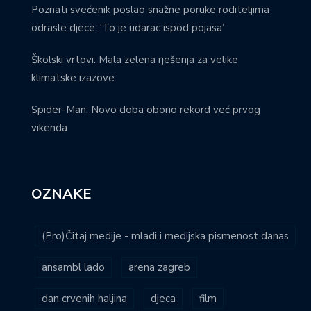
Poznati svećenik poslao snažne poruke roditeljima
odrasle djece: ‘To je udarac ispod pojasa’
Školski vrtovi: Mala zelena rješenja za velike
klimatske izazove
Spider-Man: Novo doba oborio rekord već prvog
vikenda
OZNAKE
(Pro)Čitaj medije - mladi i medijska pismenost danas
ansambl lado
arena zagreb
dan crvenih haljina
djeca
film