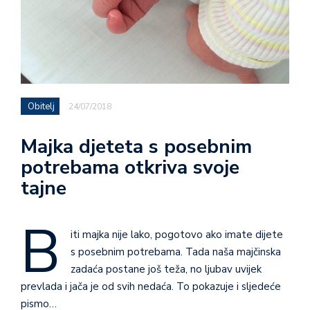
Obitelj
24/07/2018
Majka djeteta s posebnim
potrebama otkriva svoje
tajne
B
iti majka nije lako, pogotovo ako imate dijete
s posebnim potrebama. Tada naša majčinska
zadaća postane još teža, no ljubav uvijek
prevlada i jača je od svih nedaća. To pokazuje i sljedeće
pismo…