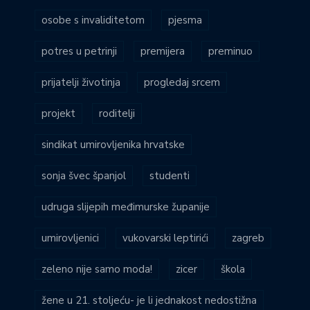
osobe s invaliditetom
pjesma
potres u petrinji
premijera
preminuo
prijatelji životinja
progledaj srcem
projekt
roditelji
sindikat umirovljenika hrvatske
sonja švec španjol
studenti
udruga slijepih međimurske županije
umirovljenici
vukovarski leptirići
zagreb
zeleno nije samo moda!
zicer
škola
žene u 21. stoljeću- je li jednakost nedostižna