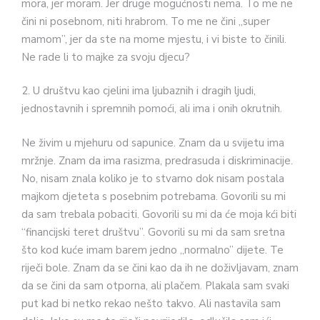
mora, jer moram. Jer druge mogućnosti nema. To me ne
čini ni posebnom, niti hrabrom. To me ne čini „super
mamom”, jer da ste na mome mjestu, i vi biste to činili.
Ne rade li to majke za svoju djecu?
2. U društvu kao cjelini ima ljubaznih i dragih ljudi,
jednostavnih i spremnih pomoći, ali ima i onih okrutnih.
Ne živim u mjehuru od sapunice. Znam da u svijetu ima
mržnje. Znam da ima rasizma, predrasuda i diskriminacije.
No, nisam znala koliko je to stvarno dok nisam postala
majkom djeteta s posebnim potrebama. Govorili su mi
da sam trebala pobaciti. Govorili su mi da će moja kći biti
“financijski teret društvu”. Govorili su mi da sam sretna
što kod kuće imam barem jedno „normalno” dijete. Te
riječi bole. Znam da se čini kao da ih ne doživljavam, znam
da se čini da sam otporna, ali plačem. Plakala sam svaki
put kad bi netko rekao nešto takvo. Ali nastavila sam