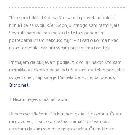
“Kroz proteklih 14 dana što sam ih provela u bolnici,
brinući se za svoju kćer Sophiju, mnogo sam razmišljala.
Shvatila sam da kao majka djeteta s posebnim
potrebama imam nekoliko tajni – stvari o kojima nikad
nisam govorila, čak niti svojim prijateljima i obitelji.
Priznajem da oklijevam podijeliti ovo, ali nakon što sam
razmišljala nekoliko dana, odlučila sam da želim podijeliti
svoje tajne”, napisala je Pamela de Almeida, prenosi
Bitno.net
.
1.Nisam uvijek snažna/hrabra.
Brinem se. Plačem. Budem nervozna i tjeskobna. Često
mi govore: „Ti si tako snažna mama!” U stvarnosti
osjećam da sam sve prije nego snažna. Činim što se