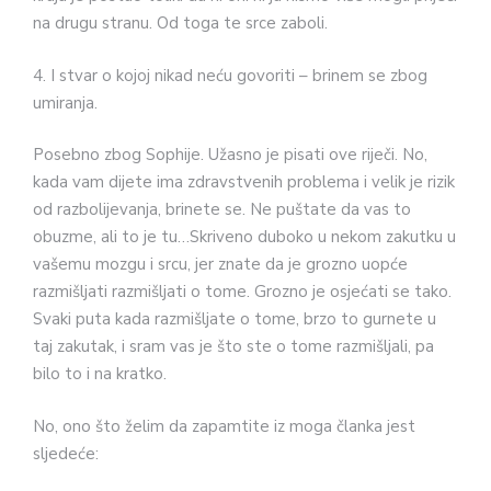
na drugu stranu. Od toga te srce zaboli.
4. I stvar o kojoj nikad neću govoriti – brinem se zbog
umiranja.
Posebno zbog Sophije. Užasno je pisati ove riječi. No,
kada vam dijete ima zdravstvenih problema i velik je rizik
od razbolijevanja, brinete se. Ne puštate da vas to
obuzme, ali to je tu…Skriveno duboko u nekom zakutku u
vašemu mozgu i srcu, jer znate da je grozno uopće
razmišljati razmišljati o tome. Grozno je osjećati se tako.
Svaki puta kada razmišljate o tome, brzo to gurnete u
taj zakutak, i sram vas je što ste o tome razmišljali, pa
bilo to i na kratko.
No, ono što želim da zapamtite iz moga članka jest
sljedeće: