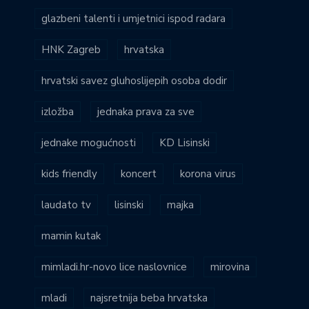
glazbeni talenti i umjetnici ispod radara
HNK Zagreb
hrvatska
hrvatski savez gluhoslijepih osoba dodir
izložba
jednaka prava za sve
jednake mogućnosti
KD Lisinski
kids friendly
koncert
korona virus
laudato tv
lisinski
majka
mamin kutak
mimladi.hr-novo lice naslovnice
mirovina
mladi
najsretnija beba hrvatska