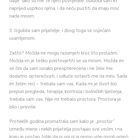
dalje. Iako su me te riječi povrijedile, odlučila sam ići
naprijed usprkos njima, i da neću pustiti da imaju moć
nada mnom.
3. Izgubila sam prijatelje, i zbog toga se osjećam
usamljenom.
Zašto? Možda ne mogu razumjeti kroz što prolazim.
Možda im je teško poistovjetiti se sa mnom. Možda im
se čini da sam ionako preopterećena i ne žele me
dodatno opterećivati, i odluče ostaviti me na miru. Sada
im želim reći – trebala sam vas. Kada mi je život bio
prepun pregleda, terapija, kontrola i bolničkih liječenja,
trebala sam vas. Nije mi trebalo prostora. Prostora je
bilo i previše.
Proteklih godina promatrala sam kako je „prostor”
između mene i nekih prijatelja postajao sve većim, i na
kraju je postao toliki da ni oni ni ja nismo više mogli prijeći