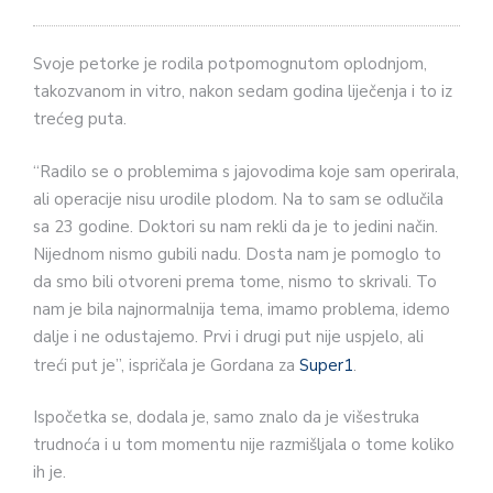
Svoje petorke je rodila potpomognutom oplodnjom,
takozvanom in vitro, nakon sedam godina liječenja i to iz
trećeg puta.
“Radilo se o problemima s jajovodima koje sam operirala,
ali operacije nisu urodile plodom. Na to sam se odlučila
sa 23 godine. Doktori su nam rekli da je to jedini način.
Nijednom nismo gubili nadu. Dosta nam je pomoglo to
da smo bili otvoreni prema tome, nismo to skrivali. To
nam je bila najnormalnija tema, imamo problema, idemo
dalje i ne odustajemo. Prvi i drugi put nije uspjelo, ali
treći put je”, ispričala je Gordana za
Super1
.
Ispočetka se, dodala je, samo znalo da je višestruka
trudnoća i u tom momentu nije razmišljala o tome koliko
ih je.