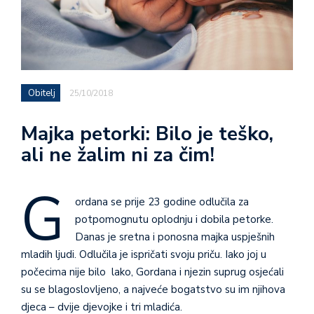
Obitelj
25/10/2018
Majka petorki: Bilo je teško,
ali ne žalim ni za čim!
G
ordana se prije 23 godine odlučila za
potpomognutu oplodnju i dobila petorke.
Danas je sretna i ponosna majka uspješnih
mladih ljudi. Odlučila je ispričati svoju priču. Iako joj u
počecima nije bilo lako, Gordana i njezin suprug osjećali
su se blagoslovljeno, a najveće bogatstvo su im njihova
djeca – dvije djevojke i tri mladića.