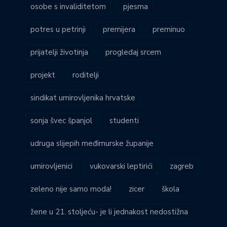
osobe s invaliditetom
pjesma
potres u petrinji
premijera
preminuo
prijatelji životinja
progledaj srcem
projekt
roditelji
sindikat umirovljenika hrvatske
sonja švec španjol
studenti
udruga slijepih međimurske županije
umirovljenici
vukovarski leptirići
zagreb
zeleno nije samo moda!
zicer
škola
žene u 21. stoljeću- je li jednakost nedostižna