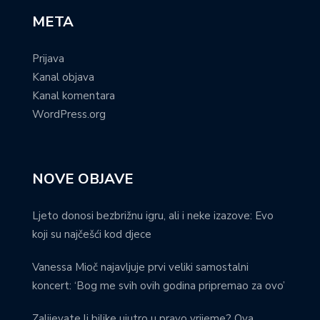
META
Prijava
Kanal objava
Kanal komentara
WordPress.org
NOVE OBJAVE
Ljeto donosi bezbrižnu igru, ali i neke izazove: Evo
koji su najčešći kod djece
Vanessa Mioč najavljuje prvi veliki samostalni
koncert: ‘Bog me svih ovih godina pripremao za ovo’
Zalijevate li biljke ujutro u pravo vrijeme? Ova