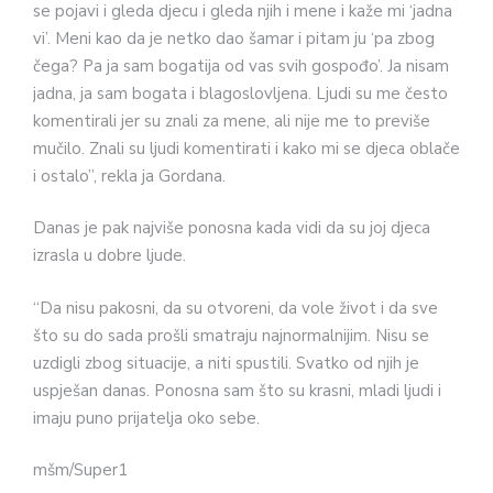
se pojavi i gleda djecu i gleda njih i mene i kaže mi ‘jadna
vi’. Meni kao da je netko dao šamar i pitam ju ‘pa zbog
čega? Pa ja sam bogatija od vas svih gospođo’. Ja nisam
jadna, ja sam bogata i blagoslovljena. Ljudi su me često
komentirali jer su znali za mene, ali nije me to previše
mučilo. Znali su ljudi komentirati i kako mi se djeca oblače
i ostalo”, rekla ja Gordana.
Danas je pak najviše ponosna kada vidi da su joj djeca
izrasla u dobre ljude.
“Da nisu pakosni, da su otvoreni, da vole život i da sve
što su do sada prošli smatraju najnormalnijim. Nisu se
uzdigli zbog situacije, a niti spustili. Svatko od njih je
uspješan danas. Ponosna sam što su krasni, mladi ljudi i
imaju puno prijatelja oko sebe.
mšm/Super1