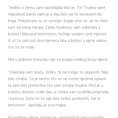
“Jedino o čemu sam razmišljala bilo je: To! Trudna sam!
Napokon! Samo nam je u cilju bilo da to donesem do
kraja. Pokazivale su se sumnje i bojali smo se, ali te misli
sam od sebe micala. Cijelu trudnoću sam odležala u
bolnici i bila pod kontrolom, točnije sedam i pol mjeseci.
A uz to sam još dva mjeseca bila u bolnici s njima nakon
što su se rodili.”
Niti u jednom trenutku nije se bojala velikog broja djece.
“Osjećala sam sreću. Veliku. Ni ne mogu to objasniti. Nije
bilo straha. To je nešto što se ne može riječima opisati.
Ja sam bila presretna što sam ostala trudna. Muž je u
bolnicu dolazio svaki dan, a i imala sam podršku prijatelja
i kumova. Zato mi to nije bilo teško podnositi, čak ni
emotivno”, ispričala je ova majka.
Po rođenju djece, dodala je, zavladala je sreća i bunilo.