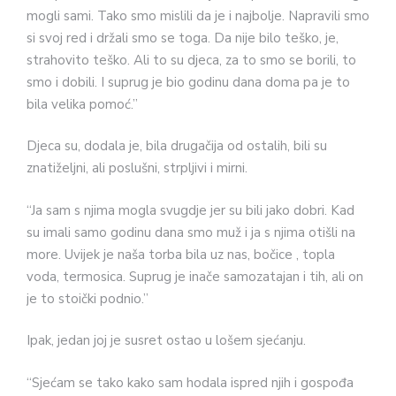
mogli sami. Tako smo mislili da je i najbolje. Napravili smo
si svoj red i držali smo se toga. Da nije bilo teško, je,
strahovito teško. Ali to su djeca, za to smo se borili, to
smo i dobili. I suprug je bio godinu dana doma pa je to
bila velika pomoć.”
Djeca su, dodala je, bila drugačija od ostalih, bili su
znatiželjni, ali poslušni, strpljivi i mirni.
“Ja sam s njima mogla svugdje jer su bili jako dobri. Kad
su imali samo godinu dana smo muž i ja s njima otišli na
more. Uvijek je naša torba bila uz nas, bočice , topla
voda, termosica. Suprug je inače samozatajan i tih, ali on
je to stoički podnio.”
Ipak, jedan joj je susret ostao u lošem sjećanju.
“Sjećam se tako kako sam hodala ispred njih i gospođa