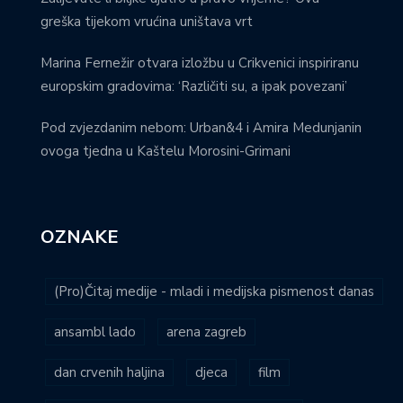
greška tijekom vrućina uništava vrt
Marina Fernežir otvara izložbu u Crikvenici inspiriranu
europskim gradovima: ‘Različiti su, a ipak povezani’
Pod zvjezdanim nebom: Urban&4 i Amira Medunjanin
ovoga tjedna u Kaštelu Morosini-Grimani
OZNAKE
(Pro)Čitaj medije - mladi i medijska pismenost danas
ansambl lado
arena zagreb
dan crvenih haljina
djeca
film