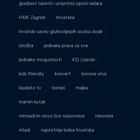
glazbeni talenti i umjetnici ispod radara
HNK Zagreb
hrvatska
hrvatski savez gluhoslijepih osoba dodir
izložba
jednaka prava za sve
jednake mogućnosti
KD Lisinski
kids friendly
koncert
korona virus
laudato tv
lisinski
majka
mamin kutak
mimladi.hr-novo lice naslovnice
mirovina
mladi
najsretnija beba hrvatska