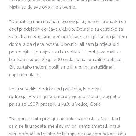
Mislili su da sve ovo nije stvarno.
“Dolazili su nam novinari, televizija, u jednom trenutku se
čak i predsjednik države uključio. Dolazile su čestitke sa
svih strana. Kad smo već prošli sve to htjeli su da ja idem
doma, a da djeca ostanu u bolnici, ali sam ja htjela biti
pored njih. U prosjeku su bili veliki kilu i pol, jako mali su
bili. Kada su bili 2 kg i 200 onda su nas pustili iz bolnice.
Bili su tako maleni, nosili smo ih u onim jastučićima”,
napomenula je.
Imali su veliku podršku od prijatelja, kumova i
roditelja. Prvo ih je sedmero živjelo u stanu u Zagrebu,
pa su se 1997. preselili u kuću u Velikoj Gorici.
“Najgore je bilo prvi tjedan dok nisam ušla u štos. Kad
sam se ja uhodala, meni su svi oni samo smetali. Imala
sam pomoć i od snahe četiri mjeseca pa smo nakon toga