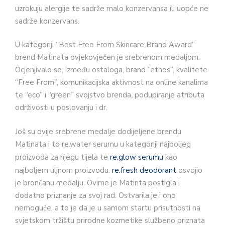
uzrokuju alergije te sadrže malo konzervansa ili uopće ne
sadrže konzervans.
U kategoriji “Best Free From Skincare Brand Award”
brend Matinata ovjekovječen je srebrenom medaljom.
Ocjenjivalo se, između ostaloga, brand “ethos”, kvalitete
“Free From”, komunikacijska aktivnost na online kanalima
te “eco” i “green” svojstvo brenda
,
podupiranje atributa
održivosti u poslovanju i dr.
Još su dvije srebrene medalje dodijeljene brendu
Matinata i to re.water serumu u kategoriji najboljeg
proizvoda za njegu tijela te
re.glow serumu
kao
najboljem uljnom proizvodu.
re.fresh deodorant
osvojio
je brončanu medalju. Ovime je Matinta postigla i
dodatno priznanje za svoj rad. Ostvarila je i ono
nemoguće, a to je da je u samom startu prisutnosti na
svjetskom tržištu prirodne kozmetike službeno priznata