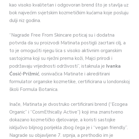
kao visoko kvalitetan i odgovoran brend što je stavlja uz
bok najvećim svjetskim kozmetičkim kućama koje posluju
dulji niz godina.
“Nagrade Free From Skincare poticaj su i dodatna
potvrda da su proizvodi Matinata postigli zacrtani cilj, a
to je omogućiti njegu lica s visoko aktivnim organskim
sastojcima koji su nježni prema koži, Majci prirodi i
podržavaju vrijednosti održivosti”, istaknula je
Ivanka
Ćosić-Prižmić
, osnivačica Matinate i akreditirani
formulator organske kozmetike, certificirana u londonskoj
školi Formula Botanica.
Inače, Matinata je dvostruko certificirani brend (“Ecogea
Organic” i “CosmEthically Active”) koji ima znanstveno
dokazano kozmetičko djelovanje, a koristi sastojke
isključivo biljnog porijekla zbog čega je i “vegan friendly”.
Nagrade su objavljene 7. srpnja, a prethodio im je