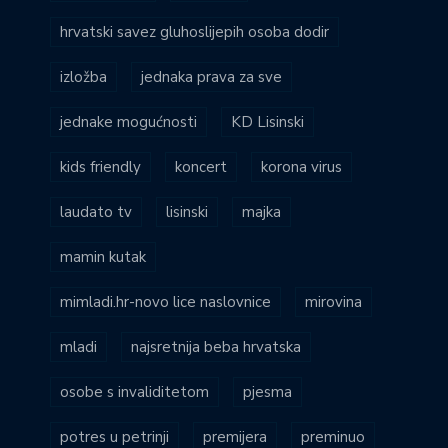
hrvatski savez gluhoslijepih osoba dodir
izložba
jednaka prava za sve
jednake mogućnosti
KD Lisinski
kids friendly
koncert
korona virus
laudato tv
lisinski
majka
mamin kutak
mimladi.hr-novo lice naslovnice
mirovina
mladi
najsretnija beba hrvatska
osobe s invaliditetom
pjesma
potres u petrinji
premijera
preminuo