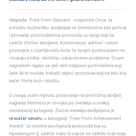
Nagrada “Free From Skincare”, svojevrsni Oscar za
prirodnu kozmetiku, dodjeljuje se brendovima kao poticaj
i priznanje proizvođačima proizvoda za njegu koji ne
sadrže štetne alergene, konzervanse, aditive i mirise
povezane s osjetljivošću kože te svojim poslovanjem ne
stvaraju etičke, okolišne i zdravstvene probleme. Ovom
nagradom ciljano se želi dati odgovor potrošačima koji
žele (ili bi možda trebali) izbjeći proizvode koji na bilo koji
način štete koži i okolišu.
U svega osam mjeseci poslovanja na prestižnoj dodjeli
nagrada Matinata je osvojila po medalju u svakoj
nominiranoj kategoriji. Zlatna medalja dodijeljena je
re.water serum
u u kategoriji “Free From Achievement
Award” za iznimna postignuća proizvoda koji su
hipoalergeni tj. sadrže malo ili uopće ne sadrže tvari koje