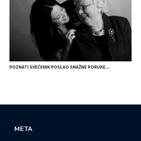
POZNATI SVEĆENIK POSLAO SNAŽNE PORUKE…
N
META