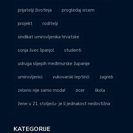
prijatelji životinja
progledaj srcem
projekt
roditelji
sindikat umirovljenika hrvatske
sonja švec španjol
studenti
udruga slijepih međimurske županije
umirovljenici
vukovarski leptirići
zagreb
zeleno nije samo moda!
zicer
škola
žene u 21. stoljeću- je li jednakost nedostižna
KATEGORIJE