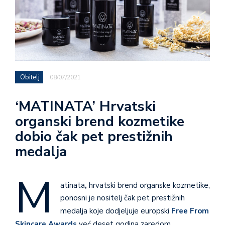
Obitelj
08/07/2021
‘MATINATA’ Hrvatski
organski brend kozmetike
dobio čak pet prestižnih
medalja
M
atinata
,
hrvatski brend organske kozmetike,
ponosni je nositelj čak pet prestižnih
medalja koje dodjeljuje europski
Free From
Skincare Awards
već deset godina zaredom
.