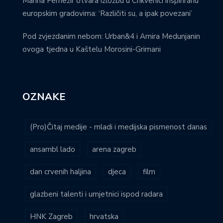
Marina Fernežir otvara izložbu u Crikvenici inspiriranu
europskim gradovima: ‘Različiti su, a ipak povezani’
Pod zvjezdanim nebom: Urban&4 i Amira Medunjanin
ovoga tjedna u Kaštelu Morosini-Grimani
OZNAKE
(Pro)Čitaj medije - mladi i medijska pismenost danas
ansambl lado
arena zagreb
dan crvenih haljina
djeca
film
glazbeni talenti i umjetnici ispod radara
HNK Zagreb
hrvatska