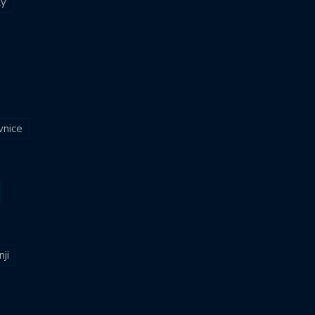
ly
vnice
nji