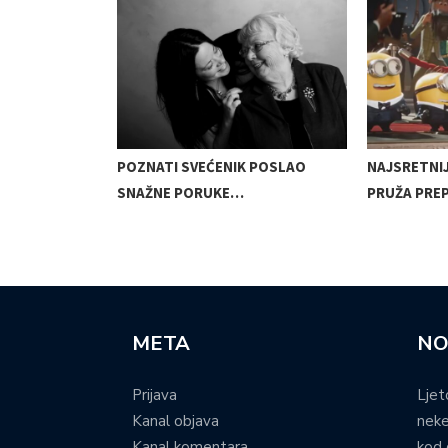
BRIŽNU IGRU,
POZNATI SVEĆENIK POSLAO
NAJSRETNI
SNAŽNE PORUKE…
PRUŽA PRE
META
NO
Prijava
Ljet
Kanal objava
neke
Kanal komentara
kod 