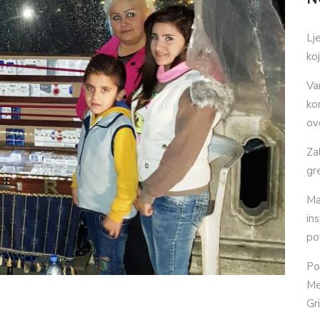
Lj
ko
Va
ko
ov
Za
gr
Ma
in
po
Po
Me
Gr