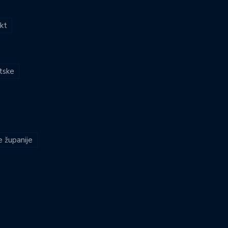
kt
atske
e županije