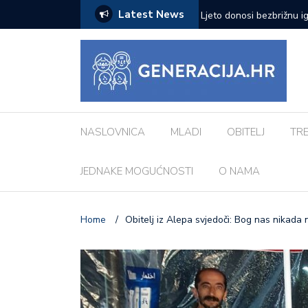
Latest News
zazove: Evo koji su najčešći kod djece
Vanessa Mioč najavljuje 
pripremao za ovo’
NASLOVNICA
MLADI
OBITELJ
TR
JEDNAKE MOGUĆNOSTI
O NAMA
Home
/
Obitelj iz Alepa svjedoči: Bog nas nikada 