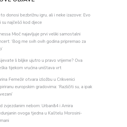
eto donosi bezbrižnu igru, ali i neke izazove: Evo
ji su najčešći kod djece
nessa Mioč najavljuje prvi veliki samostalni
ncert: ‘Bog me svih ovih godina pripremao za
o’
lijevate li biljke ujutro u pravo vrijeme? Ova
eška tijekom vrućina uništava vrt
rina Fernežir otvara izložbu u Crikvenici
spiriranu europskim gradovima: ‘Različiti su, a ipak
vezani’
d zvjezdanim nebom: Urban&4 i Amira
dunjanin ovoga tjedna u Kaštelu Morosini-
imani