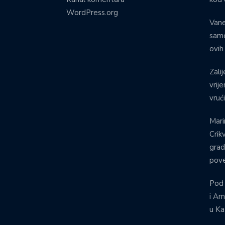
WordPress.org
Vane
samo
ovih
Zalij
vrij
vruć
Mari
Crik
grad
pove
Pod
i Am
u Ka