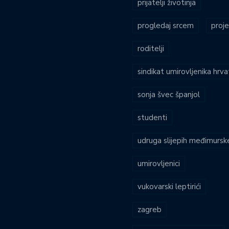
prijatelji životinja
progledaj srcem
proje
roditelji
sindikat umirovljenika hrv
sonja švec španjol
studenti
udruga slijepih međimursk
umirovljenici
vukovarski leptirići
zagreb