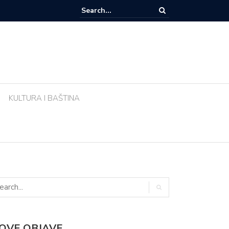
e li biljke ujutro u pravo vrijeme? Ova greška tijekom vrućina uništava vr
KULTURA I BAŠTINA
OVE OBJAVE