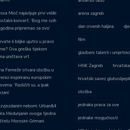
ansambl lado
ssa Mioč najavljuje prvi veliki
arena zagreb
stalni koncert: ‘Bog me svih
dan crvenih haljina
dje
 godina pripremao za ovo’
film
evate li biljke ujutro u pravo
eme? Ova greška tijekom
glazbeni talenti i umjetnic
ina uništava vrt
HNK Zagreb
hrvatska
na Fernežir otvara izložbu u
venici inspiriranu europskim
hrvatski savez gluhoslijep
ovima: ‘Različiti su, a ipak
izložba
zani’
jednaka prava za sve
 zvjezdanim nebom: Urban&4
ira Medunjanin ovoga tjedna
jednake mogućnosti
štelu Morosini-Grimani