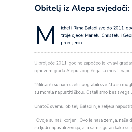
Obitelj iz Alepa svjedoči
M
ichel i Rima Baladi sve do 2011. godi
troje djece: Marielu, Christelu i Geo
promijenio…
U proljeće 2011. godine započeo je krvavi građanski
njihovom gradu Alepu zbog čega su morali napus
“Militanti su nam uzeli i pograbili sve što su mog
su morala napustiti školu. Ostali smo bez svega”
Unatoč svemu, obitelj Baladi nije željela napustiti
“Ovdje su naši korijeni. Ovo je naša zemlja, naša
su ljudi napustili zemlju, a ja sam siguran kako su