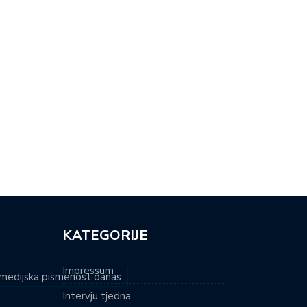
BA LI DJECU TJERATI DA…
VJEROUČITELJ I SAMOHRANI
OTAC: ‘MLADI…
KATEGORIJE
Impressum
i medijska pismenost danas
Intervju tjedna