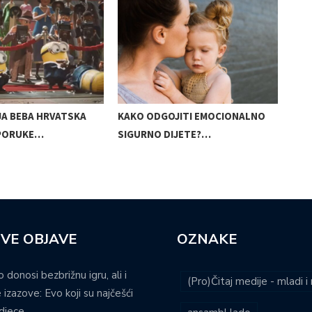
JA BEBA HRVATSKA
KAKO ODGOJITI EMOCIONALNO
TRE
PORUKE…
SIGURNO DIJETE?…
VE OBJAVE
OZNAKE
o donosi bezbrižnu igru, ali i
(Pro)Čitaj medije - mladi 
 izazove: Evo koji su najčešći
djece