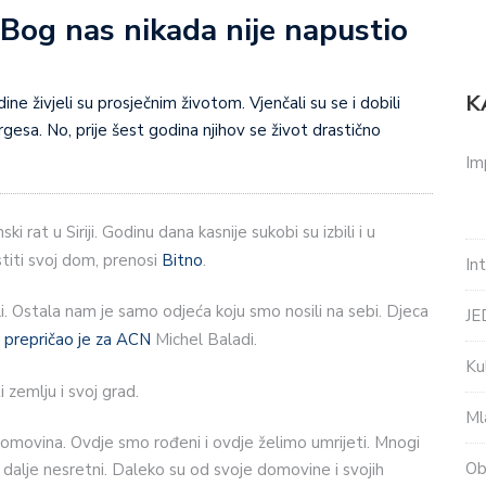
: Bog nas nikada nije napustio
K
ne živjeli su prosječnim životom. Vjenčali su se i dobili
rgesa. No, prije šest godina njihov se život drastično
Im
 rat u Siriji. Godinu dana kasnije sukobi su izbili i u
titi svoj dom, prenosi
Bitno
.
In
li. Ostala nam je samo odjeća koju smo nosili na sebi. Djeca
J
,
prepričao je za ACN
Michel Baladi.
Ku
 zemlju i svoj grad.
Ml
 domovina. Ovdje smo rođeni i ovdje želimo umrijeti. Mnogi
Ob
 i dalje nesretni. Daleko su od svoje domovine i svojih