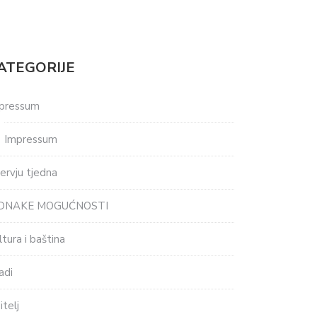
ATEGORIJE
pressum
Impressum
tervju tjedna
EDNAKE MOGUĆNOSTI
ltura i baština
adi
itelj