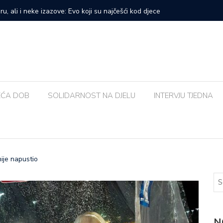
prvi veliki samostalni koncert: ‘Bog me svih ovih godina
Zalijevat
EĆA DOB
SOLIDARNOST NA DJELU
INTERVJU TJEDNA
nije napustio
N