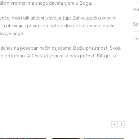
 teškim vremenima snagu davala vjera u Boga.
P
toj misi i bili aktivni u svojoj župi. Zahvaljujući crkvenim
So
, a planiraju i povratak u njihov dom te otvaranje prave
 svoje noge.
Tr
li danas na poseban način osjećamo Božju prisutnost. Svoju
e potrebno. A Christel je primila prvu pričest. Bila je to