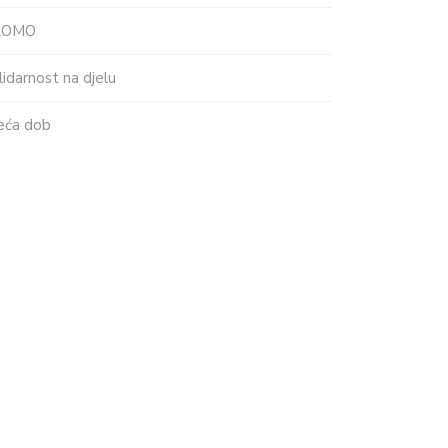
ROMO
lidarnost na djelu
eća dob