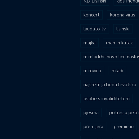
KD Lisinski
kids friend
koncert
korona virus
laudato tv
lisinski
majka
mamin kutak
mimladi.hr-novo lice naslo
mirovina
mladi
najsretnija beba hrvatska
osobe s invaliditetom
pjesma
potres u petri
premijera
preminuo