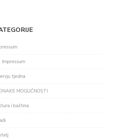
ATEGORIJE
pressum
Impressum
tervju tjedna
EDNAKE MOGUĆNOSTI
ltura i baština
adi
itelj