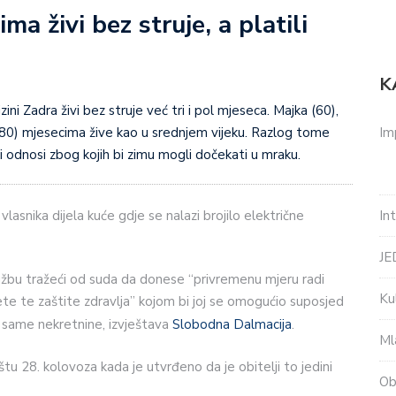
ma živi bez struje, a platili
K
ini Zadra živi bez struje već tri i pol mjeseca. Majka (60),
Im
 (80) mjesecima žive kao u srednjem vijeku. Razlog tome
ki odnosi zbog kojih bi zimu mogli dočekati u mraku.
In
vlasnika dijela kuće gdje se nalazi brojilo električne
J
tužbu tražeći od suda da donese “privremenu mjeru radi
Ku
ete te zaštite zdravlja” kojom bi joj se omogućio suposjed
o same nekretnine, izvještava
Slobodna Dalmacija
.
Ml
u 28. kolovoza kada je utvrđeno da je obitelji to jedini
Ob