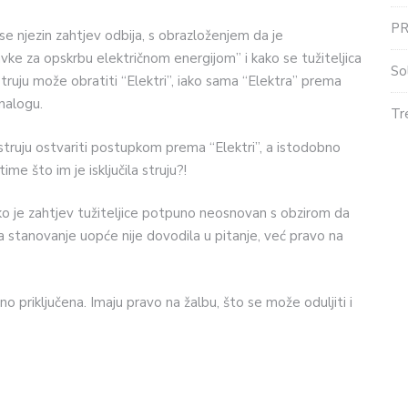
P
se njezin zahtjev odbija, s obrazloženjem da je
avke za opskrbu električnom energijom” i kako se tužiteljica
So
truju može obratiti “Elektri”, iako sama “Elektra” prema
 nalogu.
Tr
struju ostvariti postupkom prema “Elektri”, a istodobno
ime što im je isključila struju?!
ko je zahtjev tužiteljice potpuno neosnovan s obzirom da
a stanovanje uopće nije dovodila u pitanje, već pravo na
no priključena. Imaju pravo na žalbu, što se može oduljiti i