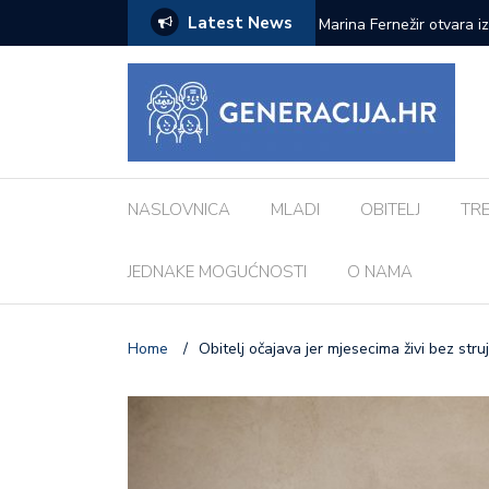
Latest News
ci inspiriranu europskim gradovima: ‘Različiti
Pod zvjezdanim nebom: 
Morosini-Grimani
NASLOVNICA
MLADI
OBITELJ
TR
JEDNAKE MOGUĆNOSTI
O NAMA
Home
/
Obitelj očajava jer mjesecima živi bez struj