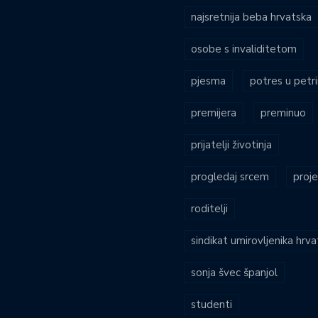
najsretnija beba hrvatska
osobe s invaliditetom
pjesma
potres u petri
premijera
preminuo
prijatelji životinja
progledaj srcem
proje
roditelji
sindikat umirovljenika hrv
sonja švec španjol
studenti