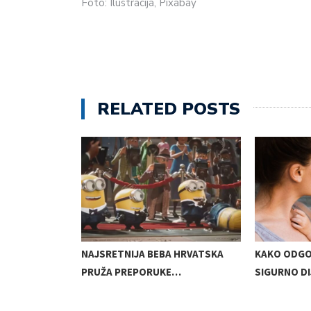
Foto: Ilustracija, Pixabay
RELATED POSTS
 POSLAO
NAJSRETNIJA BEBA HRVATSKA
KAKO ODGO
PRUŽA PREPORUKE…
SIGURNO D