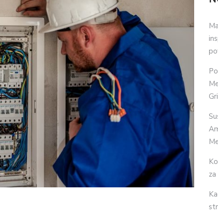
Ma
in
po
Po
Me
Gr
Su
Am
Me
Ko
za
Ka
str