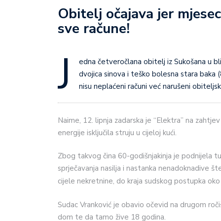
Obitelj očajava jer mjeseci
sve račune!
J
edna četveročlana obitelj iz Sukošana u bliz
dvojica sinova i teško bolesna stara baka
nisu neplaćeni računi već narušeni obiteljs
Naime, 12. lipnja zadarska je “Elektra” na zahtjev 
energije isključila struju u cijeloj kući.
Zbog takvog čina 60-godišnjakinja je podnijela 
sprječavanja nasilja i nastanka nenadoknadive št
cijele nekretnine, do kraja sudskog postupka ok
Sudac Vranković je obavio očevid na drugom ročišt
dom te da tamo žive 18 godina.