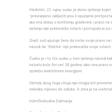
Međutim, 21. rujna, sudac je donio rješenje kojim 
“preuranjeno zaključiti jesu li ispunjene pretpost
ako ima dokaz o korištenju građevine i pravo na s
rješenju nije prekoračila ovlasti i postupala je po
Znači, sud upućuje ženu da može svoje pravo na 
navodi da “Elektra” nije prekoračila svoje ovlasti t
Čudno je i to što sudac u tom rješenju navodi ka
na katu kuće živi već 18 godina, iako ona pravo n
opskrbu električnom energijom.
Obitelji zbog toga struja nije mogla biti privreme
nekoliko mjeseci do odluke. A zima je na vratima!
mšm/Slobodna Dalmacija