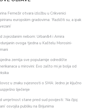
rina Fernežir otvara izložbu u Crikvenici
spiriranu europskim gradovima: ‘Različiti su, a ipak
vezani’
d zvjezdanim nebom: Urban&4 i Amira
dunjanin ovoga tjedna u Kaštelu Morosini-
imani
sjedna zemlja sve popularnije odredište
erikanaca u mirovini: Evo zašto mi je bolja od
ksika
lovoz u znaku svjesnosti o SMA: Jedno je ključno
 uspješno liječenje
d umjetnost stane pred sud povijesti: ‘Na čijoj
ani’ osvojila publiku na Brijunima