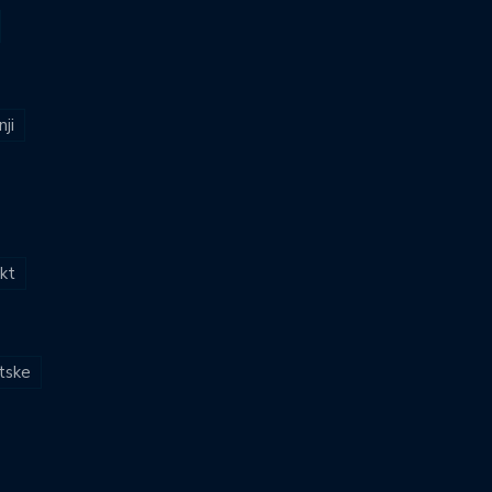
nji
kt
atske