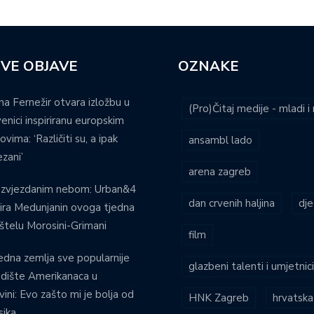
VE OBJAVE
OZNAKE
na Fernežir otvara izložbu u
(Pro)Čitaj medije - mladi 
venici inspiriranu europskim
ovima: ‘Različiti su, a ipak
ansambl lado
zani’
arena zagreb
 zvjezdanim nebom: Urban&4
dan crvenih haljina
dje
ira Medunjanin ovoga tjedna
štelu Morosini-Grimani
film
edna zemlja sve popularnije
glazbeni talenti i umjetnic
dište Amerikanaca u
vini: Evo zašto mi je bolja od
HNK Zagreb
hrvatska
ika