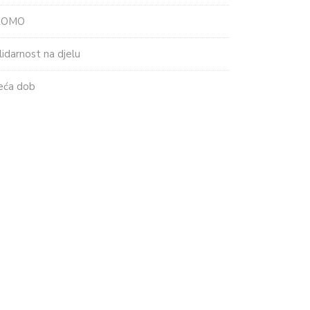
ROMO
lidarnost na djelu
eća dob