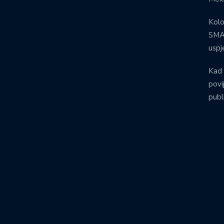
Kolo
SMA:
uspj
Kad 
povij
publ