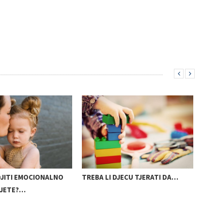
JITI EMOCIONALNO
TREBA LI DJECU TJERATI DA…
VJE
IJETE?…
OTA