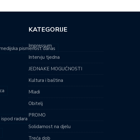
KATEGORIJE
Impressum
i medijska pismenost danas
Intervju tjedna
JEDNAKE MOGUĆNOSTI
Kultura i baština
ca
Mladi
Obitelj
PROMO
i ispod radara
Solidarnost na djelu
Treća dob