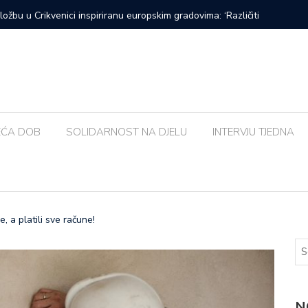
Urban&4 i Amira Medunjanin ovoga tjedna u Kaštelu
Susjedna 
bolja od
EĆA DOB
SOLIDARNOST NA DJELU
INTERVJU TJEDNA
e, a platili sve račune!
N