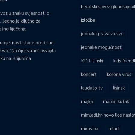
hrvatski savez gluhoslijep
voz u znaku svjesnosti o
izložba
 Jedno je ključno za
ešno liječenje
jednaka prava za sve
umjetnost stane pred sud
jednake mogućnosti
esti: ‘Na čijoj strani’ osvojila
iku na Brijunima
KD Lisinski
kids friend
koncert
korona virus
laudato tv
lisinski
majka
mamin kutak
mimladi.hr-novo lice naslo
mirovina
mladi