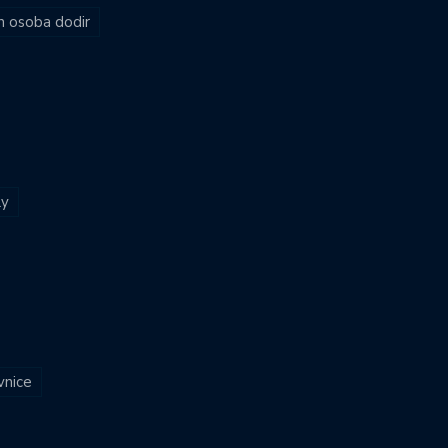
ih osoba dodir
ly
vnice