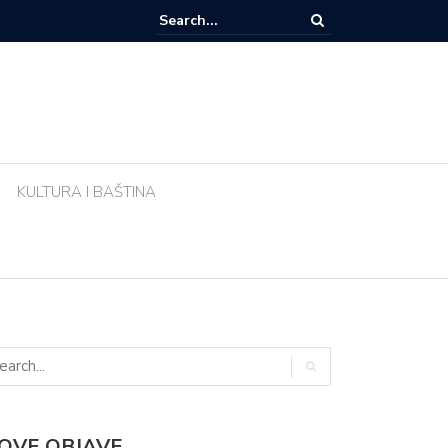
zemlja sve popularnije odredište Amerikanaca u mirovini: Evo zašto mi
 Meksika
KULTURA I BAŠTINA
OVE OBJAVE