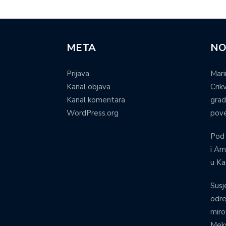
META
NO
Prijava
Mari
Kanal objava
Crik
Kanal komentara
grad
WordPress.org
pove
Pod
i Am
u Ka
Susj
odre
miro
Meks