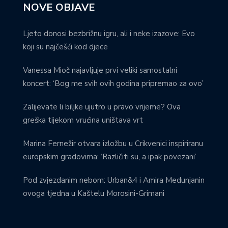
NOVE OBJAVE
Ljeto donosi bezbrižnu igru, ali i neke izazove: Evo
koji su najčešći kod djece
Vanessa Mioč najavljuje prvi veliki samostalni
koncert: ‘Bog me svih ovih godina pripremao za ovo’
Zalijevate li biljke ujutro u pravo vrijeme? Ova
greška tijekom vrućina uništava vrt
Marina Fernežir otvara izložbu u Crikvenici inspiriranu
europskim gradovima: ‘Različiti su, a ipak povezani’
Pod zvjezdanim nebom: Urban&4 i Amira Medunjanin
ovoga tjedna u Kaštelu Morosini-Grimani