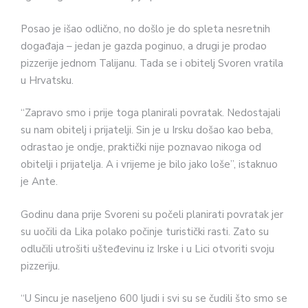
Posao je išao odlično, no došlo je do spleta nesretnih
događaja – jedan je gazda poginuo, a drugi je prodao
pizzerije jednom Talijanu. Tada se i obitelj Svoren vratila
u Hrvatsku.
“Zapravo smo i prije toga planirali povratak. Nedostajali
su nam obitelj i prijatelji. Sin je u Irsku došao kao beba,
odrastao je ondje, praktički nije poznavao nikoga od
obitelji i prijatelja. A i vrijeme je bilo jako loše”, istaknuo
je Ante.
Godinu dana prije Svoreni su počeli planirati povratak jer
su uočili da Lika polako počinje turistički rasti. Zato su
odlučili utrošiti ušteđevinu iz Irske i u Lici otvoriti svoju
pizzeriju.
“U Sincu je naseljeno 600 ljudi i svi su se čudili što smo se