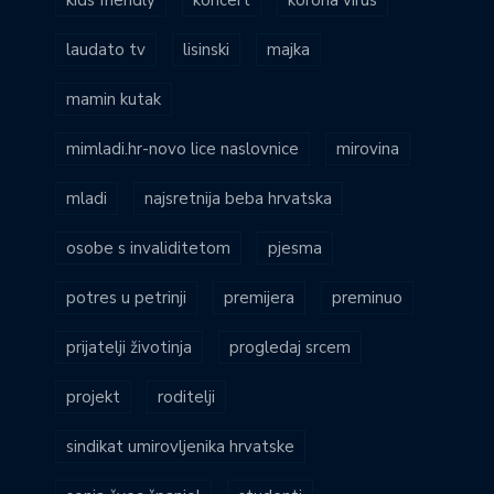
laudato tv
lisinski
majka
mamin kutak
mimladi.hr-novo lice naslovnice
mirovina
mladi
najsretnija beba hrvatska
osobe s invaliditetom
pjesma
potres u petrinji
premijera
preminuo
prijatelji životinja
progledaj srcem
projekt
roditelji
sindikat umirovljenika hrvatske