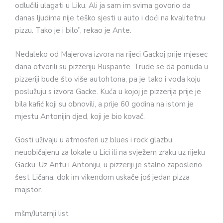
odlučili ulagati u Liku. Ali ja sam im svima govorio da
danas ljudima nije teško sjesti u auto i doći na kvalitetnu
pizzu. Tako je i bilo”, rekao je Ante.
Nedaleko od Majerova izvora na rijeci Gackoj prije mjesec
dana otvorili su pizzeriju Ruspante. Trude se da ponuda u
pizzeriji bude što više autohtona, pa je tako i voda koju
poslužuju s izvora Gacke. Kuća u kojoj je pizzerija prije je
bila kafić koji su obnovili, a prije 60 godina na istom je
mjestu Antonijin djed, koji je bio kovač.
Gosti uživaju u atmosferi uz blues i rock glazbu
neuobičajenu za lokale u Lici ili na svježem zraku uz rijeku
Gacku. Uz Antu i Antoniju, u pizzeriji je stalno zaposleno
šest Ličana, dok im vikendom uskače još jedan pizza
majstor.
mšm/Jutarnji list