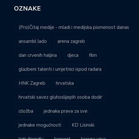
OZNAKE
(Pro)Čitaj medije - mladi i medijska pismenost danas
ansambl lado
arena zagreb
dan crvenih haljina
djeca
film
glazbeni talenti i umjetnici ispod radara
HNK Zagreb
hrvatska
hrvatski savez gluhoslijepih osoba dodir
izložba
jednaka prava za sve
jednake mogućnosti
KD Lisinski
kids friendly
koncert
korona virus