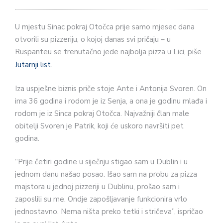
U mjestu Sinac pokraj Otočca prije samo mjesec dana
otvorili su pizzeriju, o kojoj danas svi pričaju – u
Ruspanteu se trenutačno jede najbolja pizza u Lici, piše
Jutarnji list
.
Iza uspješne biznis priče stoje Ante i Antonija Svoren. On
ima 36 godina i rodom je iz Senja, a ona je godinu mlađa i
rodom je iz Sinca pokraj Otočca. Najvažniji član male
obitelji Svoren je Patrik, koji će uskoro navršiti pet
godina.
“Prije četiri godine u siječnju stigao sam u Dublin i u
jednom danu našao posao. Išao sam na probu za pizza
majstora u jednoj pizzeriji u Dublinu, prošao sam i
zaposlili su me. Ondje zapošljavanje funkcionira vrlo
jednostavno. Nema ništa preko tetki i stričeva”, ispričao