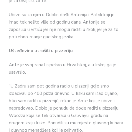
je za ovaj list Ante.
Ubrzo su za njim u Dublin došli Antonija i Patrik koji je
imao tek nešto više od godinu dana. Antonija se
zaposlila u vrtiću jer nije mogla raditi u školi, jer je za to
potrebno znanje gaelskog jezika.
Ušteđevinu utrošili u pizzeriju
Ante je svoj zanat ispekao u Hrvatskoj, a u Irskoj ga je
usavršio.
“U Zadru sam pet godina radio u pizzeriji gdje smo
izbacivali po 400 pizza dnevno. U Irsku sam išao ciljano,
htio sam raditi u pizzeriji”, rekao je Ante koji je ubrzo i
napredovao. Dobio je ponudu da dođe raditi u pizzeriju
Woozza koja se tek otvarala u Galwayu, gradu na
drugom kraju Irske. Ponudili su mu mjesto glavnog kuhara
i glavnog menadžera koji je prihvatio.