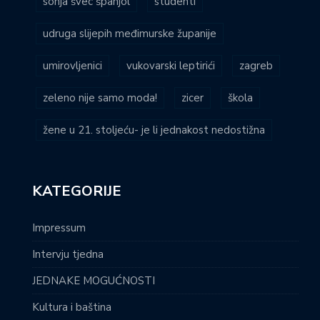
sonja švec španjol
studenti
udruga slijepih međimurske županije
umirovljenici
vukovarski leptirići
zagreb
zeleno nije samo moda!
zicer
škola
žene u 21. stoljeću- je li jednakost nedostižna
KATEGORIJE
Impressum
Intervju tjedna
JEDNAKE MOGUĆNOSTI
Kultura i baština