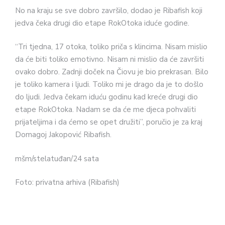
No na kraju se sve dobro završilo, dodao je Ribafish koji
jedva čeka drugi dio etape RokOtoka iduće godine.
“Tri tjedna, 17 otoka, toliko priča s klincima. Nisam mislio
da će biti toliko emotivno. Nisam ni mislio da će završiti
ovako dobro. Zadnji doček na Čiovu je bio prekrasan. Bilo
je toliko kamera i ljudi. Toliko mi je drago da je to došlo
do ljudi. Jedva čekam iduću godinu kad kreće drugi dio
etape RokOtoka. Nadam se da će me djeca pohvaliti
prijateljima i da ćemo se opet družiti”, poručio je za kraj
Domagoj Jakopović Ribafish.
mšm/stelatuđan/24 sata
Foto: privatna arhiva (Ribafish)