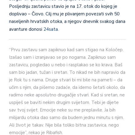
Posljednju zastavicu stavio je na 17. otok do kojeg je
doplivao – Čiovo. Cilj mu je plivanjem povezati svih 50
naseljenih hrvatskih otoka, a njegov dnevnik svakog dana
avanture donosi
24sata.
“Prvu zastavu sam zapiknuo kad sam stigao na Koločep.
Izašao sam i izranjavao se po nogama. Zapiknuo sam
zastavicu, pogledao u nebo i rasplakao se ko krava. Baš
sam bio jadan, tužan i sretan. To nikad ne bih napravio da
je Rok tu s nama. Druge stvari bi mi bile na pameti – da
učim s njim, da pišemo zadaće, da idemo šetati okolo, da
radimo neke apsolutno drugačije stvari. Kad si sretan, ne
uspiješ se baviti nekim drugim svijetom. Tebi je dijete
sav tvoj svijet. Emocije neke su me preplavile. Ja bih
milijardu otoka dao samo da budem jednu minutu s njim.
Ali život je takav. Nije bila toliko bitna zastavica, nego
emocije”, rekao je Ribafish.