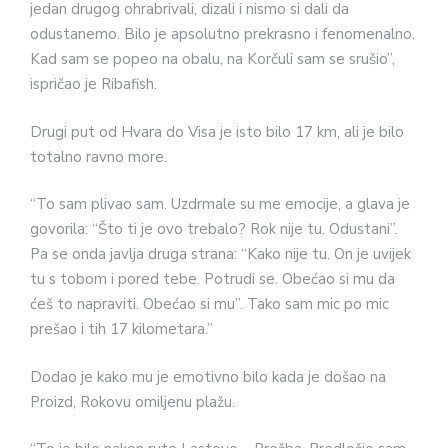
jedan drugog ohrabrivali, dizali i nismo si dali da
odustanemo. Bilo je apsolutno prekrasno i fenomenalno.
Kad sam se popeo na obalu, na Korčuli sam se srušio”,
ispričao je Ribafish.
Drugi put od Hvara do Visa je isto bilo 17 km, ali je bilo
totalno ravno more.
“To sam plivao sam. Uzdrmale su me emocije, a glava je
govorila: “Što ti je ovo trebalo? Rok nije tu. Odustani”.
Pa se onda javlja druga strana: “Kako nije tu. On je uvijek
tu s tobom i pored tebe. Potrudi se. Obećao si mu da
ćeš to napraviti. Obećao si mu”. Tako sam mic po mic
prešao i tih 17 kilometara.”
Dodao je kako mu je emotivno bilo kada je došao na
Proizd, Rokovu omiljenu plažu.