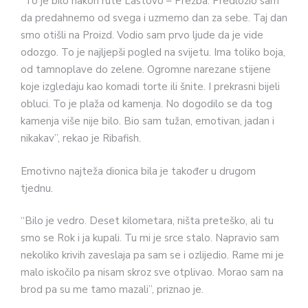
“To je bilo nakon rute Lastovo – Prežba. Predložio sam
da predahnemo od svega i uzmemo dan za sebe. Taj dan
smo otišli na Proizd. Vodio sam prvo ljude da je vide
odozgo. To je najljepši pogled na svijetu. Ima toliko boja,
od tamnoplave do zelene. Ogromne narezane stijene
koje izgledaju kao komadi torte ili šnite. I prekrasni bijeli
obluci. To je plaža od kamenja. No dogodilo se da tog
kamenja više nije bilo. Bio sam tužan, emotivan, jadan i
nikakav”, rekao je Ribafish.
Emotivno najteža dionica bila je također u drugom
tjednu.
“Bilo je vedro. Deset kilometara, ništa preteško, ali tu
smo se Rok i ja kupali. Tu mi je srce stalo. Napravio sam
nekoliko krivih zaveslaja pa sam se i ozlijedio. Rame mi je
malo iskočilo pa nisam skroz sve otplivao. Morao sam na
brod pa su me tamo mazali”, priznao je.