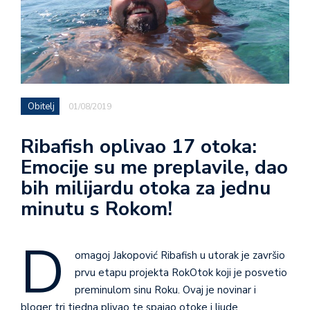
Obitelj
01/08/2019
Ribafish oplivao 17 otoka:
Emocije su me preplavile, dao
bih milijardu otoka za jednu
minutu s Rokom!
D
omagoj Jakopović Ribafish u utorak je završio
prvu etapu projekta RokOtok koji je posvetio
preminulom sinu Roku. Ovaj je novinar i
bloger tri tjedna plivao te spajao otoke i ljude.