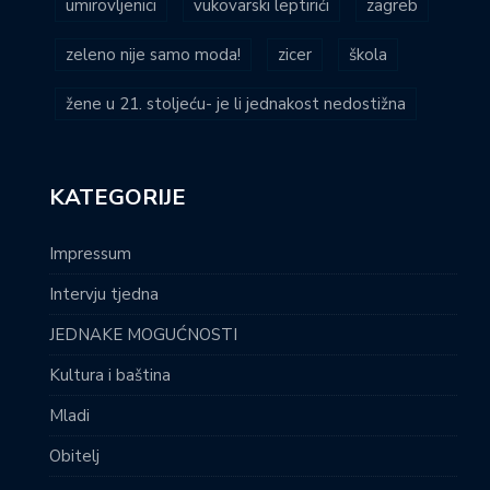
umirovljenici
vukovarski leptirići
zagreb
zeleno nije samo moda!
zicer
škola
žene u 21. stoljeću- je li jednakost nedostižna
KATEGORIJE
Impressum
Intervju tjedna
JEDNAKE MOGUĆNOSTI
Kultura i baština
Mladi
Obitelj