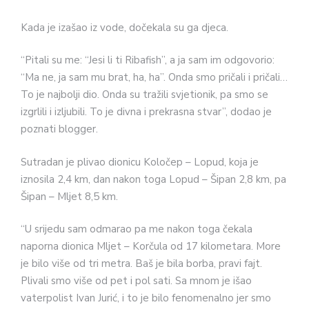
Kada je izašao iz vode, dočekala su ga djeca.
“Pitali su me: “Jesi li ti Ribafish”, a ja sam im odgovorio:
“Ma ne, ja sam mu brat, ha, ha”. Onda smo pričali i pričali…
To je najbolji dio. Onda su tražili svjetionik, pa smo se
izgrlili i izljubili. To je divna i prekrasna stvar”, dodao je
poznati blogger.
Sutradan je plivao dionicu Koločep – Lopud, koja je
iznosila 2,4 km, dan nakon toga Lopud – Šipan 2,8 km, pa
Šipan – Mljet 8,5 km.
“U srijedu sam odmarao pa me nakon toga čekala
naporna dionica Mljet – Korčula od 17 kilometara. More
je bilo više od tri metra. Baš je bila borba, pravi fajt.
Plivali smo više od pet i pol sati. Sa mnom je išao
vaterpolist Ivan Jurić, i to je bilo fenomenalno jer smo