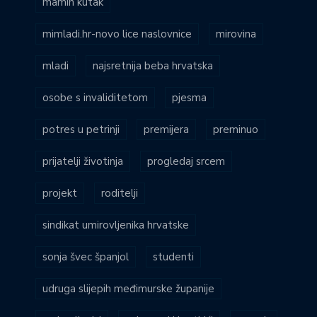
mamin kutak
mimladi.hr-novo lice naslovnice
mirovina
mladi
najsretnija beba hrvatska
osobe s invaliditetom
pjesma
potres u petrinji
premijera
preminuo
prijatelji životinja
progledaj srcem
projekt
roditelji
sindikat umirovljenika hrvatske
sonja švec španjol
studenti
udruga slijepih međimurske županije