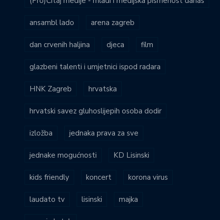
(Pro)Čitaj medije - mladi i medijska pismenost danas
ansambl lado
arena zagreb
dan crvenih haljina
djeca
film
glazbeni talenti i umjetnici ispod radara
HNK Zagreb
hrvatska
hrvatski savez gluhoslijepih osoba dodir
izložba
jednaka prava za sve
jednake mogućnosti
KD Lisinski
kids friendly
koncert
korona virus
laudato tv
lisinski
majka