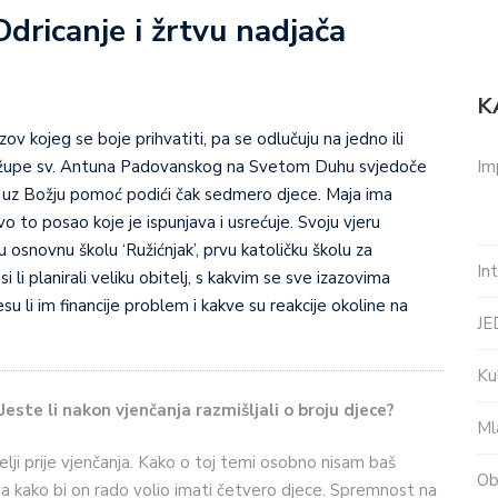
Odricanje i žrtvu nadjača
K
zov kojeg se boje prihvatiti, pa se odlučuju na jedno ili
Im
iz župe sv. Antuna Padovanskog na Svetom Duhu svjedoče
i uz Božju pomoć podići čak sedmero djece. Maja ima
vo to posao koje je ispunjava i usrećuje. Svoju vjeru
u osnovnu školu ‘Ružićnjak’, prvu katoličku školu za
In
i li planirali veliku obitelj, s kakvim se sve izazovima
esu li im financije problem i kakve su reakcije okoline na
J
Ku
 Jeste li nakon vjenčanja razmišljali o broju djece?
Ml
elji prije vjenčanja. Kako o toj temi osobno nisam baš
Ob
ava kako bi on rado volio imati četvero djece. Spremnost na