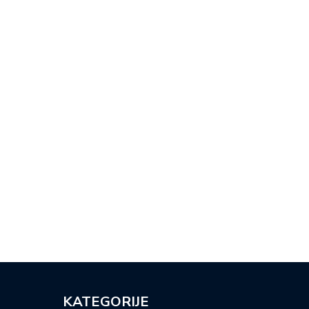
BA LI DJECU TJERATI DA…
VJEROUČITELJ I SAMOHRANI
OTAC: ‘MLADI…
KATEGORIJE