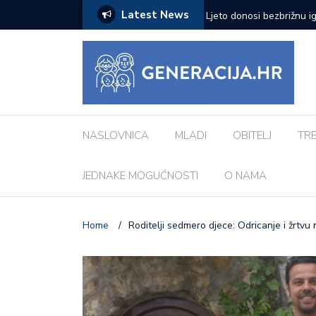
Latest News
zazove: Evo koji su najčešći kod djece
Vanessa Mioč najavljuje 
pripremao za ovo’
NASLOVNICA
MLADI
OBITELJ
TR
JEDNAKE MOGUĆNOSTI
O NAMA
Home
/
Roditelji sedmero djece: Odricanje i žrtvu 