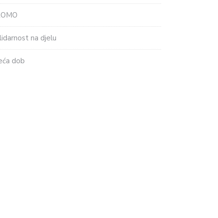
ROMO
lidarnost na djelu
eća dob