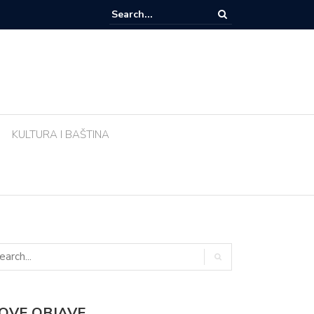
e li biljke ujutro u pravo vrijeme? Ova greška tijekom vrućina uništava vr
KULTURA I BAŠTINA
OVE OBJAVE