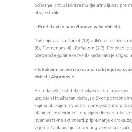
odricanje, žrtvu i konkretnu djelatnu ljubav pre
oboje složili.
– Predstavite nam članove vaše obitelji.
Naš najstariji sin Daniel (12) odlično se slaže 
(6), Filomenom (4) , Rafaelom (2,5). Ponekad je 
pretprošle godine ostvarila kada nam je stigao na
– S kakvim se sve izazovima roditeljstva sv
obitelji Abramović.
Pred današnje obitelji stavljeni su brojni izazovi
uspješan i kvalitetan obiteljski život potrebno im
kojima oblikujemo vlastitu obiteljsku kulturu. S 
planiram, organiziram i obavljam dnevne rutinske p
izvannastavne aktivnosti, pripremanje obroka, za
vrijeme. U planiranje slobodnog vremena uključujem