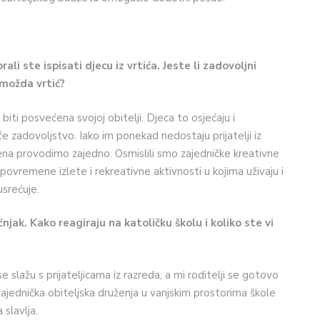
li ste ispisati djecu iz vrtića. Jeste li zadovoljni
 možda vrtić?
iti posvećena svojoj obitelji. Djeca to osjećaju i
e zadovoljstvo. Iako im ponekad nedostaju prijatelji iz
mena provodimo zajedno. Osmislili smo zajedničke kreativne
 povremene izlete i rekreativne aktivnosti u kojima uživaju i
usrećuje.
njak. Kako reagiraju na katoličku školu i koliko ste vi
se slažu s prijateljicama iz razreda, a mi roditelji se gotovo
ajednička obiteljska druženja u vanjskim prostorima škole
 slavlja.