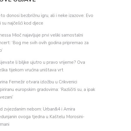
eto donosi bezbrižnu igru, ali i neke izazove: Evo
ji su najčešći kod djece
nessa Mioč najavljuje prvi veliki samostalni
ncert: ‘Bog me svih ovih godina pripremao za
o’
lijevate li biljke ujutro u pravo vrijeme? Ova
eška tijekom vrućina uništava vrt
rina Fernežir otvara izložbu u Crikvenici
spiriranu europskim gradovima: ‘Različiti su, a ipak
vezani’
d zvjezdanim nebom: Urban&4 i Amira
dunjanin ovoga tjedna u Kaštelu Morosini-
imani