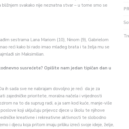
ma bližnjem svakako nije neznatna stvar – u tome smo se
P
So
Tr
s mlađim sestrama Lana Mariom (10), Ninom (9), Gabrielom
znao reći kako bi rado imao mlađeg brata i ta želja mu se
jmlađi sin Maksimilian.
akodnevno susrećete? Opišite nam jedan tipičan dan u
. Da ih sada sve ne nabrajam dovoljno je reći da je za
ati zajedničke prioritete, moralna načela i vrijednosti
obzirom na to da suprug radi, a ja sam kod kuće, manje-više
oslove koji uključuju prijevoz djece u školu te njihove
jedničke kreativne i rekreativne aktivnosti te slobodno
o i djecu koja pritom imaju priliku izreći svoje ideje, želje,