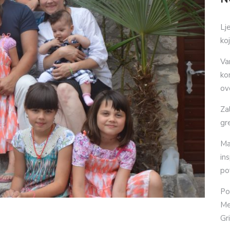
Lj
ko
Va
ko
ov
Za
gr
Ma
in
po
Po
Me
Gr