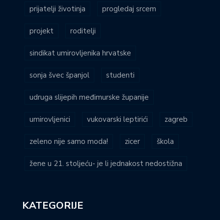
prijatelji životinja
progledaj srcem
projekt
roditelji
sindikat umirovljenika hrvatske
sonja švec španjol
studenti
udruga slijepih međimurske županije
umirovljenici
vukovarski leptirići
zagreb
zeleno nije samo moda!
zicer
škola
žene u 21. stoljeću- je li jednakost nedostižna
KATEGORIJE