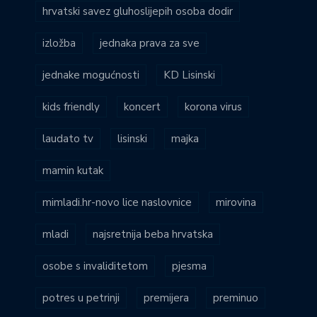
hrvatski savez gluhoslijepih osoba dodir
izložba
jednaka prava za sve
jednake mogućnosti
KD Lisinski
kids friendly
koncert
korona virus
laudato tv
lisinski
majka
mamin kutak
mimladi.hr-novo lice naslovnice
mirovina
mladi
najsretnija beba hrvatska
osobe s invaliditetom
pjesma
potres u petrinji
premijera
preminuo