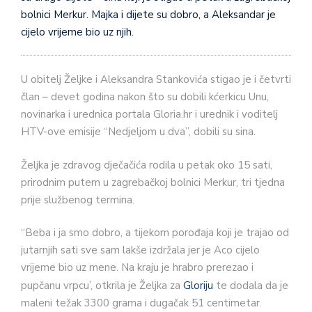
bolnici Merkur. Majka i dijete su dobro, a Aleksandar je
cijelo vrijeme bio uz njih.
U obitelj Željke i Aleksandra Stankovića stigao je i četvrti
član – devet godina nakon što su dobili kćerkicu Unu,
novinarka i urednica portala Gloria.hr i urednik i voditelj
HTV-ove emisije “Nedjeljom u dva”, dobili su sina.
Željka je zdravog dječačića rodila u petak oko 15 sati,
prirodnim putem u zagrebačkoj bolnici Merkur, tri tjedna
prije službenog termina.
“Beba i ja smo dobro, a tijekom porođaja koji je trajao od
jutarnjih sati sve sam lakše izdržala jer je Aco cijelo
vrijeme bio uz mene. Na kraju je hrabro prerezao i
pupčanu vrpcu’, otkrila je Željka za
Gloriju
te dodala da je
maleni težak 3300 grama i dugačak 51 centimetar.