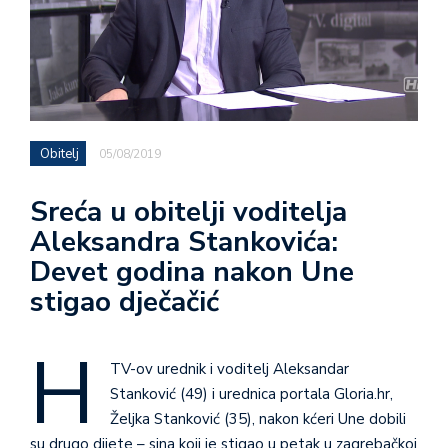
Obitelj
05/08/2019
Sreća u obitelji voditelja
Aleksandra Stankovića:
Devet godina nakon Une
stigao dječačić
H
TV-ov urednik i voditelj Aleksandar
Stanković (49) i urednica portala Gloria.hr,
Željka Stanković (35), nakon kćeri Une dobili
su drugo dijete – sina koji je stigao u petak u zagrebačkoj