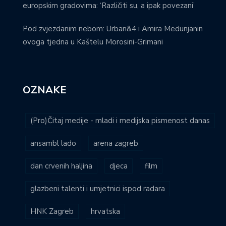
europskim gradovima: ‘Različiti su, a ipak povezani’
Pod zvjezdanim nebom: Urban&4 i Amira Medunjanin
ovoga tjedna u Kaštelu Morosini-Grimani
OZNAKE
(Pro)Čitaj medije - mladi i medijska pismenost danas
ansambl lado
arena zagreb
dan crvenih haljina
djeca
film
glazbeni talenti i umjetnici ispod radara
HNK Zagreb
hrvatska