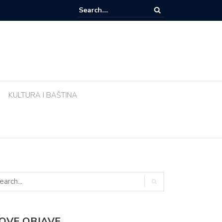
e li biljke ujutro u pravo vrijeme? Ova greška tijekom vrućina uništava vr
KULTURA I BAŠTINA
OVE OBJAVE