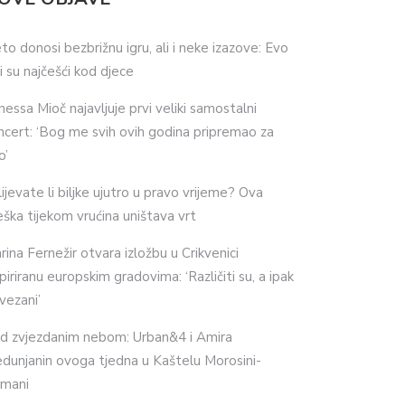
eto donosi bezbrižnu igru, ali i neke izazove: Evo
ji su najčešći kod djece
nessa Mioč najavljuje prvi veliki samostalni
ncert: ‘Bog me svih ovih godina pripremao za
o’
lijevate li biljke ujutro u pravo vrijeme? Ova
eška tijekom vrućina uništava vrt
rina Fernežir otvara izložbu u Crikvenici
spiriranu europskim gradovima: ‘Različiti su, a ipak
vezani’
d zvjezdanim nebom: Urban&4 i Amira
dunjanin ovoga tjedna u Kaštelu Morosini-
imani