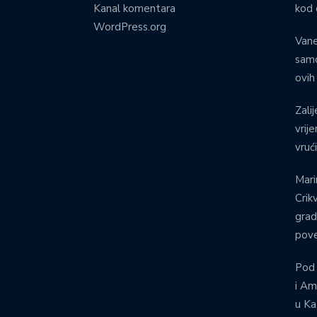
Kanal komentara
kod 
WordPress.org
Vane
samo
ovih
Zalij
vrij
vruć
Mari
Crik
grad
pove
Pod
i Am
u Ka