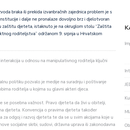
voda braka ili prekida izvanbračnih zajednica problem je s
institucije i dalje ne pronalaze dovoljno brz i djelotvoran
 zaštitu djeteta, istaknuto je na okruglom stolu “Zaštita
K
liktnog roditeljstva” održanom 9. srpnja u Hrvatskom
Im
na interakcija u odnosu na manipulativnog roditelja ključni
In
jalnu politiku pozvalo je medije na suradnju i poštivanje
J
bima roditelja u kojima su glavni akteri djeca.
Ku
e se posebna važnost. Pravo djeteta da živi u obitelji,
ma djeteta. Konvencija o pravima djeteta također
Ml
a za odgoj i razvoj djeteta te da se u svim akcijama koje u
nove socijalne skrbi, sudovi, državna uprava ili zakonodavna
Ob