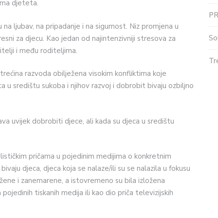
ima djeteta.
P
na ljubav, na pripadanje i na sigurnost. Niz promjena u
So
resni za djecu. Kao jedan od najintenzivniji stresova za
telji i među roditeljima.
Tr
 trećina razvoda obilježena visokim konfliktima koje
a u središtu sukoba i njihov razvoj i dobrobit bivaju ozbiljno
va uvijek dobrobiti djece, ali kada su djeca u središtu
alističkim pričama u pojedinim medijima o konkretnim
bivaju djeca, djeca koja se nalaze/ili su se nalazila u fokusu
rožene i zanemarene, a istovremeno su bila izložena
jedinih tiskanih medija ili kao dio priča televizijskih