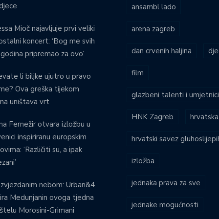
djece
ansambl lado
ssa Mioč najavljuje prvi veliki
arena zagreb
stalni koncert: ‘Bog me svih
dan crvenih haljina
dje
 godina pripremao za ovo’
film
evate li biljke ujutro u pravo
eme? Ova greška tijekom
glazbeni talenti i umjetnic
ina uništava vrt
HNK Zagreb
hrvatska
na Fernežir otvara izložbu u
venici inspiriranu europskim
hrvatski savez gluhoslijep
ovima: ‘Različiti su, a ipak
izložba
zani’
jednaka prava za sve
 zvjezdanim nebom: Urban&4
ira Medunjanin ovoga tjedna
jednake mogućnosti
štelu Morosini-Grimani