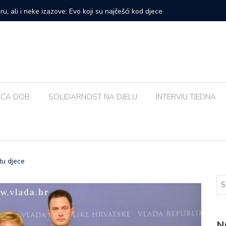
prvi veliki samostalni koncert: ‘Bog me svih ovih godina
Zalijevat
EĆA DOB
SOLIDARNOST NA DJELU
INTERVJU TJEDNA
tu djece
N