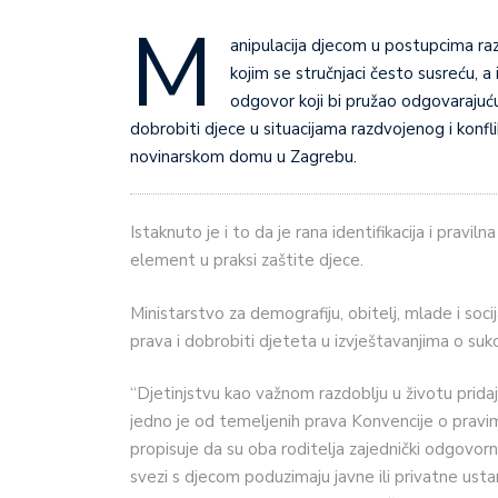
M
anipulacija djecom u postupcima raz
kojim se stručnjaci često susreću, a 
odgovor koji bi pružao odgovarajuću
dobrobiti djece u situacijama razdvojenog i konf
novinarskom domu u Zagrebu.
Istaknuto je i to da je rana identifikacija i pravil
element u praksi zaštite djece.
Ministarstvo za demografiju, obitelj, mlade i soci
prava i dobrobiti djeteta u izvještavanjima o suko
“Djetinjstvu kao važnom razdoblju u životu pridaj
jedno je od temeljenih prava Konvencije o pravi
propisuje da su oba roditelja zajednički odgovorn
svezi s djecom poduzimaju javne ili privatne usta