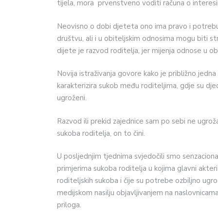
tijela, mora prvenstveno voditi računa o interes
Neovisno o dobi djeteta ono ima pravo i potrebu 
društvu, ali i u obiteljskim odnosima mogu biti st
dijete je razvod roditelja, jer mijenja odnose u obi
Novija istraživanja govore kako je približno jedna
karakterizira sukob među roditeljima, gdje su djec
ugroženi.
Razvod ili prekid zajednice sam po sebi ne ugroža
sukoba roditelja, on to čini.
U posljednjim tjednima svjedočili smo senzacion
primjerima sukoba roditelja u kojima glavni akteri 
roditeljskih sukoba i čije su potrebe ozbiljno ug
medijskom nasilju objavljivanjem na naslovnicama po
priloga.