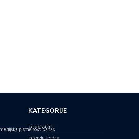
BA LI DJECU TJERATI DA…
VJEROUČITELJ I SAMOHRANI
OTAC: ‘MLADI…
KATEGORIJE
Impressum
i medijska pismenost danas
Intervju tjedna