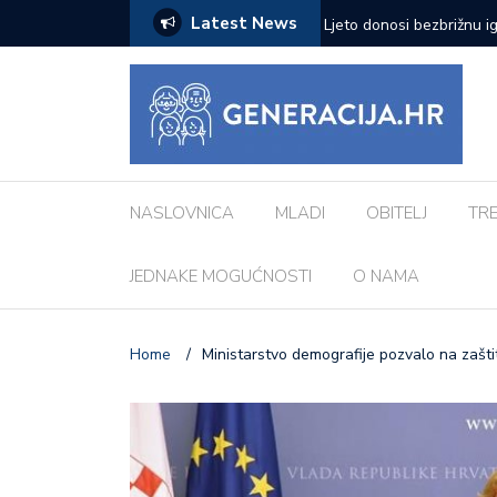
Latest News
zazove: Evo koji su najčešći kod djece
Vanessa Mioč najavljuje 
pripremao za ovo’
NASLOVNICA
MLADI
OBITELJ
TR
JEDNAKE MOGUĆNOSTI
O NAMA
Home
/
Ministarstvo demografije pozvalo na zašti