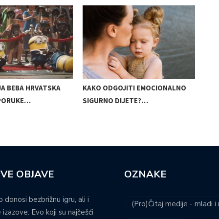
JA BEBA HRVATSKA
KAKO ODGOJITI EMOCIONALNO
TRE
PORUKE…
SIGURNO DIJETE?…
VE OBJAVE
OZNAKE
o donosi bezbrižnu igru, ali i
(Pro)Čitaj medije - mladi 
 izazove: Evo koji su najčešći