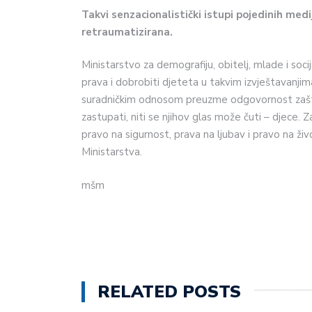
Takvi senzacionalistički istupi pojedinih medi
retraumatizirana.
Ministarstvo za demografiju, obitelj, mlade i soci
prava i dobrobiti djeteta u takvim izvještavanjima,
suradničkim odnosom preuzme odgovornost zaštite
zastupati, niti se njihov glas može čuti – djece.
pravo na sigurnost, prava na ljubav i pravo na život 
Ministarstva.
mšm
RELATED POSTS