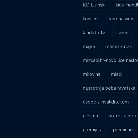
KD Lisinski
kids friend
koncert
korona virus
laudato tv
lisinski
majka
mamin kutak
mimladi.hr-novo lice naslo
mirovina
mladi
najsretnija beba hrvatska
osobe s invaliditetom
pjesma
potres u petri
premijera
preminuo