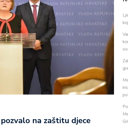
Lj
ko
Va
ko
ov
Za
gr
Ma
in
po
Po
Me
pozvalo na zaštitu djece
Gr