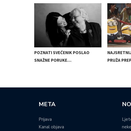
BRIŽNU IGRU,
POZNATI SVEĆENIK POSLAO
NAJSRETNI
SNAŽNE PORUKE…
PRUŽA PRE
META
NO
Prijava
Ljet
Kanal objava
neke