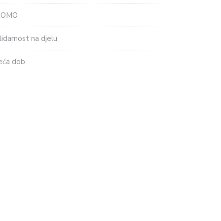
ROMO
lidarnost na djelu
eća dob