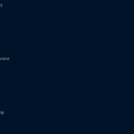
ly
vnice
nji