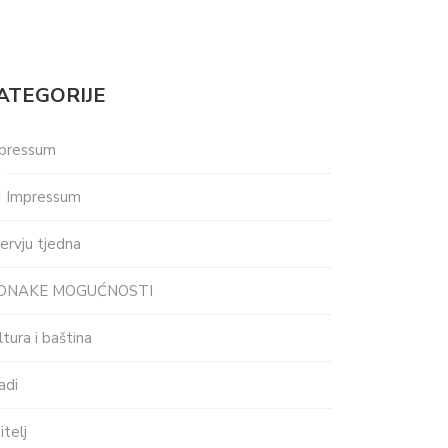
ATEGORIJE
pressum
Impressum
tervju tjedna
EDNAKE MOGUĆNOSTI
ltura i baština
adi
itelj