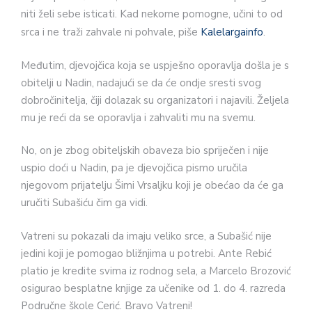
niti želi sebe isticati. Kad nekome pomogne, učini to od
srca i ne traži zahvale ni pohvale, piše
Kalelargainfo
.
Međutim, djevojčica koja se uspješno oporavlja došla je s
obitelji u Nadin, nadajući se da će ondje sresti svog
dobročinitelja, čiji dolazak su organizatori i najavili. Željela
mu je reći da se oporavlja i zahvaliti mu na svemu.
No, on je zbog obiteljskih obaveza bio spriječen i nije
uspio doći u Nadin, pa je djevojčica pismo uručila
njegovom prijatelju Šimi Vrsaljku koji je obećao da će ga
uručiti Subašiću čim ga vidi.
Vatreni su pokazali da imaju veliko srce, a Subašić nije
jedini koji je pomogao bližnjima u potrebi. Ante Rebić
platio je kredite svima iz rodnog sela, a Marcelo Brozović
osigurao besplatne knjige za učenike od 1. do 4. razreda
Područne škole Cerić. Bravo Vatreni!