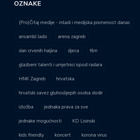
OZNAKE
(Pro)Čitaj medije - mladi i medijska pismenost danas
ansambl lado
arena zagreb
dan crvenih haljina
djeca
film
glazbeni talenti i umjetnici ispod radara
HNK Zagreb
hrvatska
hrvatski savez gluhoslijepih osoba dodir
izložba
jednaka prava za sve
jednake mogućnosti
KD Lisinski
kids friendly
koncert
korona virus