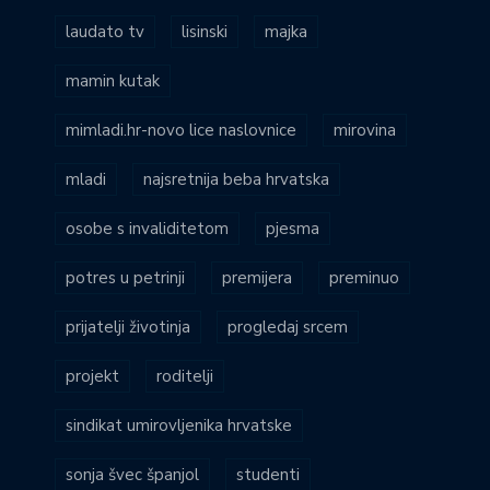
laudato tv
lisinski
majka
mamin kutak
mimladi.hr-novo lice naslovnice
mirovina
mladi
najsretnija beba hrvatska
osobe s invaliditetom
pjesma
potres u petrinji
premijera
preminuo
prijatelji životinja
progledaj srcem
projekt
roditelji
sindikat umirovljenika hrvatske
sonja švec španjol
studenti