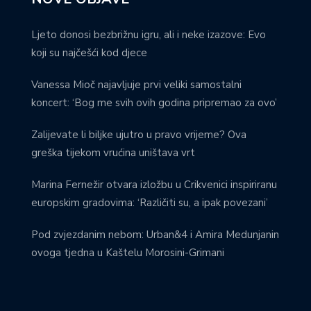
Ljeto donosi bezbrižnu igru, ali i neke izazove: Evo
koji su najčešći kod djece
Vanessa Mioč najavljuje prvi veliki samostalni
koncert: ‘Bog me svih ovih godina pripremao za ovo’
Zalijevate li biljke ujutro u pravo vrijeme? Ova
greška tijekom vrućina uništava vrt
Marina Fernežir otvara izložbu u Crikvenici inspiriranu
europskim gradovima: ‘Različiti su, a ipak povezani’
Pod zvjezdanim nebom: Urban&4 i Amira Medunjanin
ovoga tjedna u Kaštelu Morosini-Grimani