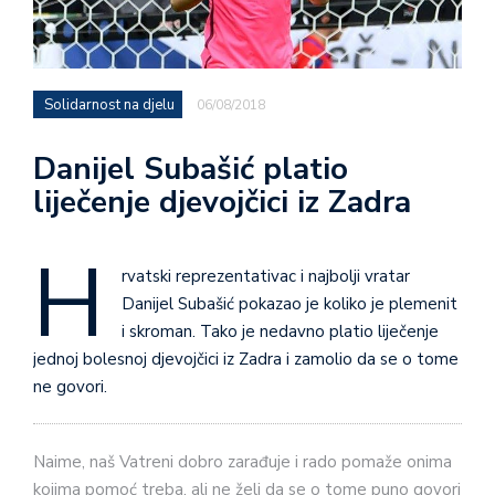
Solidarnost na djelu
06/08/2018
Danijel Subašić platio
liječenje djevojčici iz Zadra
H
rvatski reprezentativac i najbolji vratar
Danijel Subašić pokazao je koliko je plemenit
i skroman. Tako je nedavno platio liječenje
jednoj bolesnoj djevojčici iz Zadra i zamolio da se o tome
ne govori.
Naime, naš Vatreni dobro zarađuje i rado pomaže onima
kojima pomoć treba, ali ne želi da se o tome puno govori