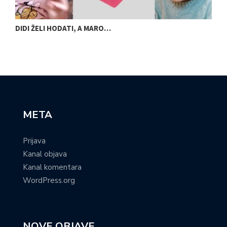
DIDI ŽELI HODATI, A MARO…
U
META
Prijava
Kanal objava
Kanal komentara
WordPress.org
NOVE OBJAVE