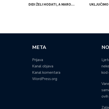
SVJESNOSTI
DIDI ŽELI HODATI, A MARO…
UKLJUČIMO 
META
NO
Prijava
Ljet
Kanal objava
neke
Kanal komentara
kod 
WordPress.org
Vane
samo
ovih
Zalij