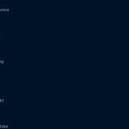
vnice
nji
kt
atske