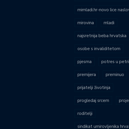
mimladi.hr-novo lice naslo
mirovina
mladi
najsretnija beba hrvatska
osobe s invaliditetom
pjesma
potres u petri
premijera
preminuo
prijatelji životinja
progledaj srcem
proje
roditelji
sindikat umirovljenika hrv