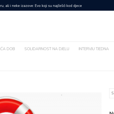
prvi veliki samostalni koncert: ‘Bog me svih ovih godina
Zalijevat
EĆA DOB
SOLIDARNOST NA DJELU
INTERVJU TJEDNA
N