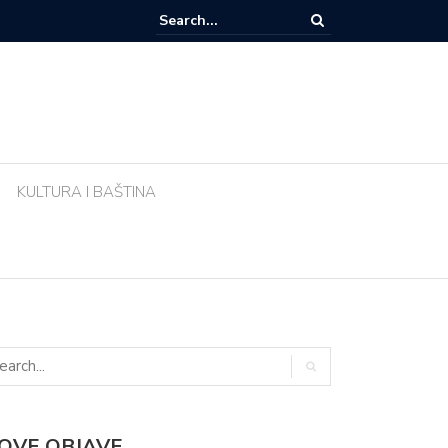
e li biljke ujutro u pravo vrijeme? Ova greška tijekom vrućina uništava vr
KULTURA I BAŠTINA
OVE OBJAVE