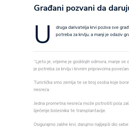
Građani pozvani da daruju
U
druga darivatelja krvi poziva sve građa
potreba za krvlju, a manji je odaziv g
“Ljeto je, vrijeme je godišnjih odmora, manje se
je potreba za krvlju i krvnim pripravcima povećan
Turistička smo zemlja te se broj osoba koje borav
nesreća.
Jedna prometna nesreća može potrošiti pola zalih
liječenje bolesnika te transplantacije.
Osigurajmo zalihe krvi, darujmo najljepši dio sebe