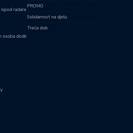
PROMO
i ispod radara
Solidarnost na djelu
Treća dob
ih osoba dodir
ly