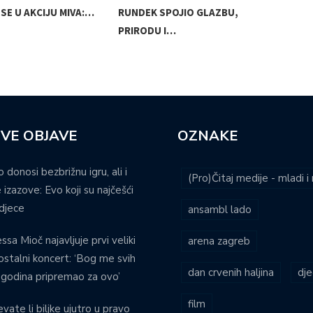
SE U AKCIJU MIVA:…
RUNDEK SPOJIO GLAZBU,
OPE
PRIRODU I…
POS
VE OBJAVE
OZNAKE
o donosi bezbrižnu igru, ali i
(Pro)Čitaj medije - mladi 
 izazove: Evo koji su najčešći
djece
ansambl lado
ssa Mioč najavljuje prvi veliki
arena zagreb
stalni koncert: ‘Bog me svih
dan crvenih haljina
dje
 godina pripremao za ovo’
film
evate li biljke ujutro u pravo