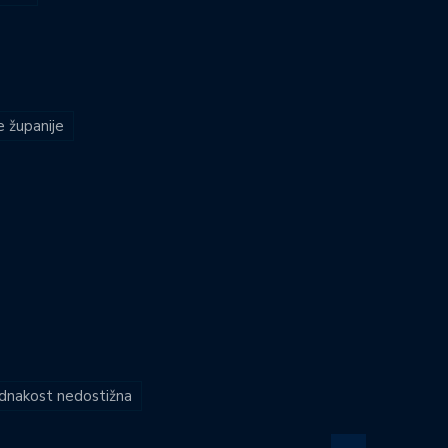
e županije
jednakost nedostižna