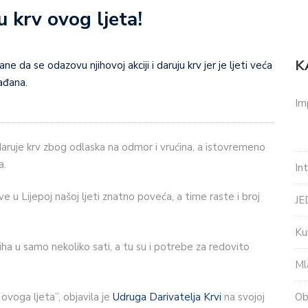
 krv ovog ljeta!
K
ne da se odazovu njihovoj akciji i daruju krv jer je ljeti veća
rađana.
Im
 daruje krv zbog odlaska na odmor i vrućina, a istovremeno
a.
In
e u Lijepoj našoj ljeti znatno poveća, a time raste i broj
J
Ku
a u samo nekoliko sati, a tu su i potrebe za redovito
Ml
Ob
 ovoga ljeta”, objavila je
Udruga Darivatelja Krvi
na svojoj