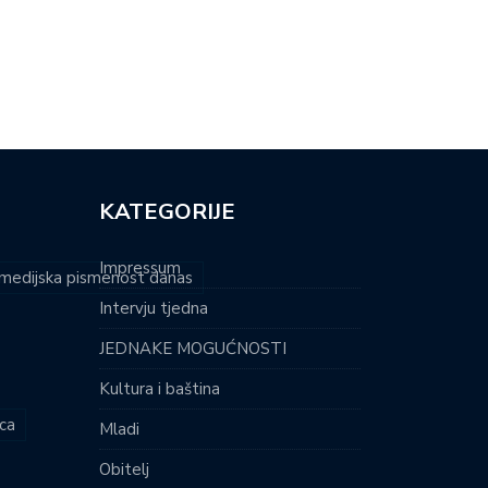
N-AIR SPEKTAKL NA ŠALATI
POSIDONIJA PONOVNO OSVAJA
VEĆEN…
JADRAN: SVJETLOSNI…
KATEGORIJE
Impressum
i medijska pismenost danas
Intervju tjedna
JEDNAKE MOGUĆNOSTI
Kultura i baština
ca
Mladi
Obitelj