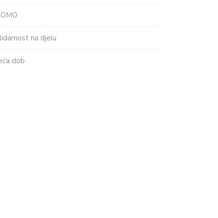
ROMO
lidarnost na djelu
eća dob