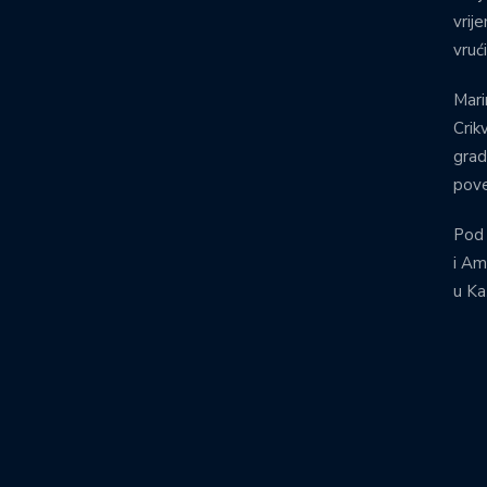
vrij
vruć
Mari
Crik
grad
pove
Pod
i Am
u Ka