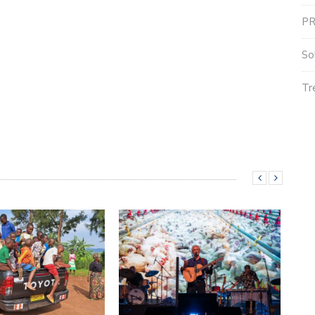
P
So
Tr