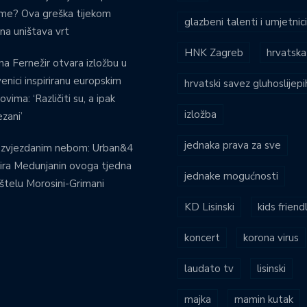
eme? Ova greška tijekom
glazbeni talenti i umjetnic
ina uništava vrt
HNK Zagreb
hrvatska
na Fernežir otvara izložbu u
venici inspiriranu europskim
hrvatski savez gluhoslijep
ovima: ‘Različiti su, a ipak
izložba
zani’
jednaka prava za sve
 zvjezdanim nebom: Urban&4
ira Medunjanin ovoga tjedna
jednake mogućnosti
štelu Morosini-Grimani
KD Lisinski
kids friend
koncert
korona virus
laudato tv
lisinski
majka
mamin kutak