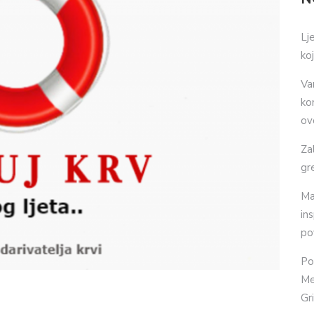
Lj
ko
Va
ko
ov
Za
gr
Ma
in
po
Po
Me
Gr