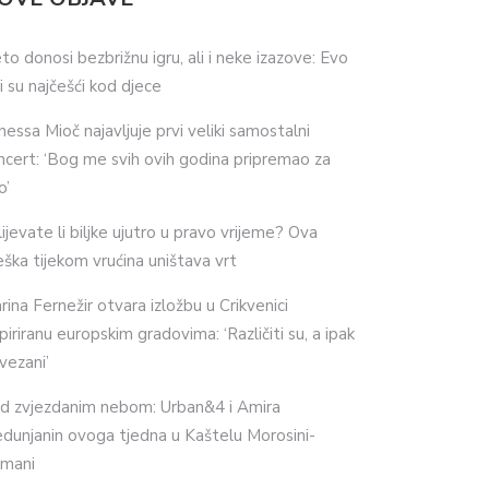
eto donosi bezbrižnu igru, ali i neke izazove: Evo
ji su najčešći kod djece
nessa Mioč najavljuje prvi veliki samostalni
ncert: ‘Bog me svih ovih godina pripremao za
o’
lijevate li biljke ujutro u pravo vrijeme? Ova
eška tijekom vrućina uništava vrt
rina Fernežir otvara izložbu u Crikvenici
spiriranu europskim gradovima: ‘Različiti su, a ipak
vezani’
d zvjezdanim nebom: Urban&4 i Amira
dunjanin ovoga tjedna u Kaštelu Morosini-
imani