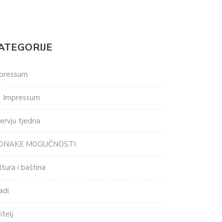
ATEGORIJE
pressum
Impressum
tervju tjedna
EDNAKE MOGUĆNOSTI
ltura i baština
adi
itelj