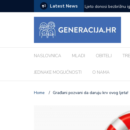
Latest News
zazove: Evo koji su najčešći kod djece
Vanessa Mioč najavljuje 
pripremao za ovo’
NASLOVNICA
MLADI
OBITELJ
TR
JEDNAKE MOGUĆNOSTI
O NAMA
Home
/
Građani pozvani da daruju krv ovog ljeta!