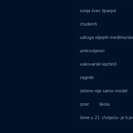
sonja švec španjol
studenti
udruga slijepih međimursk
umirovljenici
vukovarski leptirići
zagreb
zeleno nije samo moda!
zicer
škola
žene u 21. stoljeću- je li 