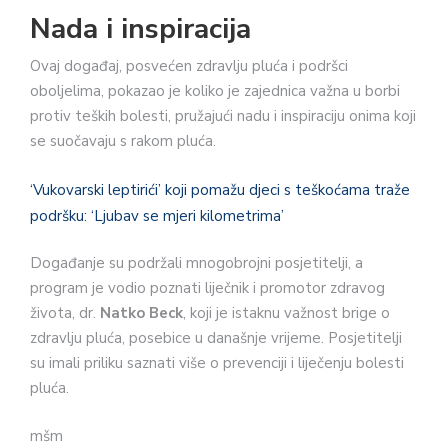
Nada i inspiracija
Ovaj događaj, posvećen zdravlju pluća i podršci
oboljelima, pokazao je koliko je zajednica važna u borbi
protiv teških bolesti, pružajući nadu i inspiraciju onima koji
se suočavaju s rakom pluća.
‘Vukovarski leptirići’ koji pomažu djeci s teškoćama traže
podršku: ‘Ljubav se mjeri kilometrima’
Događanje su podržali mnogobrojni posjetitelji, a
program je vodio poznati liječnik i promotor zdravog
života, dr.
Natko Beck
, koji je istaknu važnost brige o
zdravlju pluća, posebice u današnje vrijeme. Posjetitelji
su imali priliku saznati više o prevenciji i liječenju bolesti
pluća.
mšm