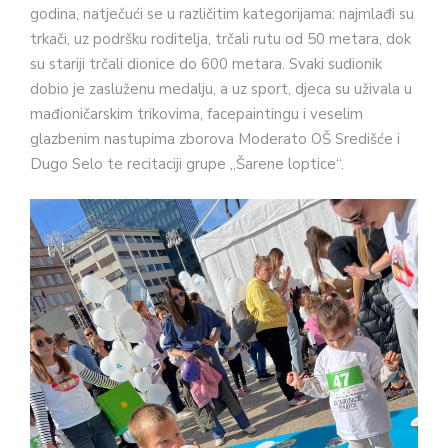
godina, natječući se u različitim kategorijama: najmlađi su
trkači, uz podršku roditelja, trčali rutu od 50 metara, dok
su stariji trčali dionice do 600 metara. Svaki sudionik
dobio je zasluženu medalju, a uz sport, djeca su uživala u
mađioničarskim trikovima, facepaintingu i veselim
glazbenim nastupima zborova Moderato OŠ Središće i
Dugo Selo te recitaciji grupe „Šarene loptice“.