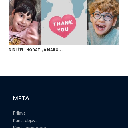
DIDI ŽELI HODATI, A MARO…
U
META
Prijava
Kanal objava
Kanal komentara