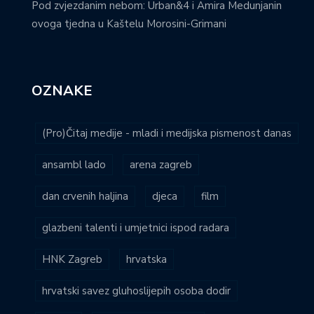
Pod zvjezdanim nebom: Urban&4 i Amira Medunjanin
ovoga tjedna u Kaštelu Morosini-Grimani
OZNAKE
(Pro)Čitaj medije - mladi i medijska pismenost danas
ansambl lado
arena zagreb
dan crvenih haljina
djeca
film
glazbeni talenti i umjetnici ispod radara
HNK Zagreb
hrvatska
hrvatski savez gluhoslijepih osoba dodir