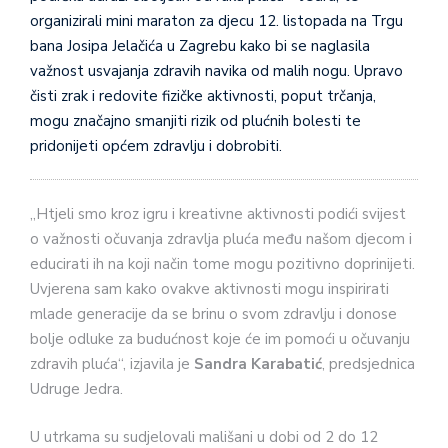
organizirali mini maraton za djecu 12. listopada na Trgu
bana Josipa Jelačića u Zagrebu kako bi se naglasila
važnost usvajanja zdravih navika od malih nogu. Upravo
čisti zrak i redovite fizičke aktivnosti, poput trčanja,
mogu značajno smanjiti rizik od plućnih bolesti te
pridonijeti općem zdravlju i dobrobiti.
„Htjeli smo kroz igru i kreativne aktivnosti podići svijest
o važnosti očuvanja zdravlja pluća među našom djecom i
educirati ih na koji način tome mogu pozitivno doprinijeti.
Uvjerena sam kako ovakve aktivnosti mogu inspirirati
mlade generacije da se brinu o svom zdravlju i donose
bolje odluke za budućnost koje će im pomoći u očuvanju
zdravih pluća“, izjavila je
Sandra Karabatić
, predsjednica
Udruge Jedra.
U utrkama su sudjelovali mališani u dobi od 2 do 12