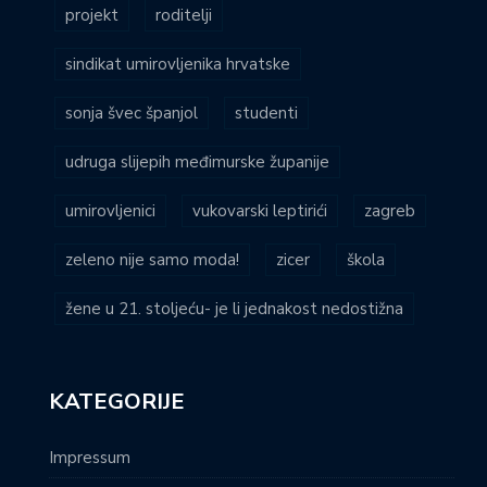
projekt
roditelji
sindikat umirovljenika hrvatske
sonja švec španjol
studenti
udruga slijepih međimurske županije
umirovljenici
vukovarski leptirići
zagreb
zeleno nije samo moda!
zicer
škola
žene u 21. stoljeću- je li jednakost nedostižna
KATEGORIJE
Impressum