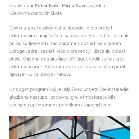
izradili kipar
Petar Koši
i
Mirna Savić
zajedno s
učenicima osnovnih škola.
Osim natjecateljskog duha, događaj je bio prožet
edukativnim i umjetničkim sadržajem. Posjetitelji su imali
priliku sudjelovati u radionicama, upoznati se s radom
Udruge Jedra i saznati više o prevenciji i liječenju bolesti
pluća. Vrijedne odgojiteljice DV Siget vodili su nas kroz
edukativne igre: Avantura vruća za zdrava pluća, i pružili
djeci priliku za učenje i zabavu.
Uz bogat program koji je uključivao umjetničke instalacije,
glazbene nastupe i zabavne igre, atmosfera je bila
ispunjena optimizmom, podrškom i zajedništvom.