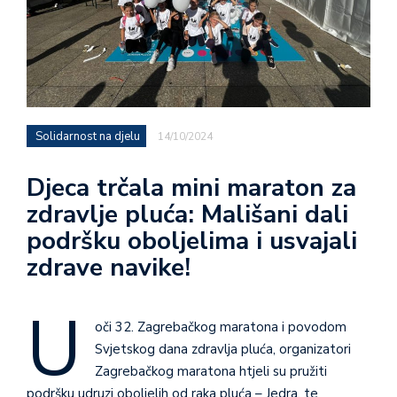
Solidarnost na djelu
14/10/2024
Djeca trčala mini maraton za
zdravlje pluća: Mališani dali
podršku oboljelima i usvajali
zdrave navike!
U
oči 32. Zagrebačkog maratona i povodom
Svjetskog dana zdravlja pluća, organizatori
Zagrebačkog maratona htjeli su pružiti
podršku udruzi oboljelih od raka pluća – Jedra, te