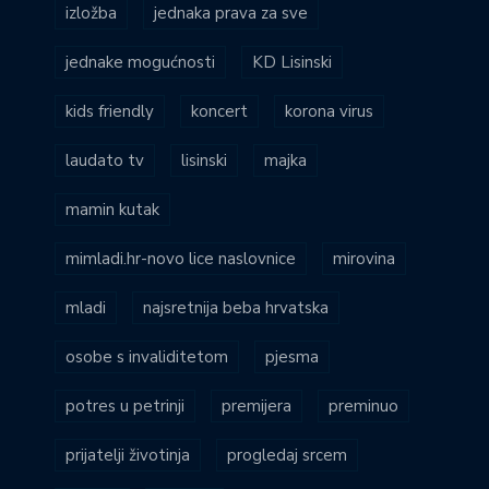
izložba
jednaka prava za sve
jednake mogućnosti
KD Lisinski
kids friendly
koncert
korona virus
laudato tv
lisinski
majka
mamin kutak
mimladi.hr-novo lice naslovnice
mirovina
mladi
najsretnija beba hrvatska
osobe s invaliditetom
pjesma
potres u petrinji
premijera
preminuo
prijatelji životinja
progledaj srcem