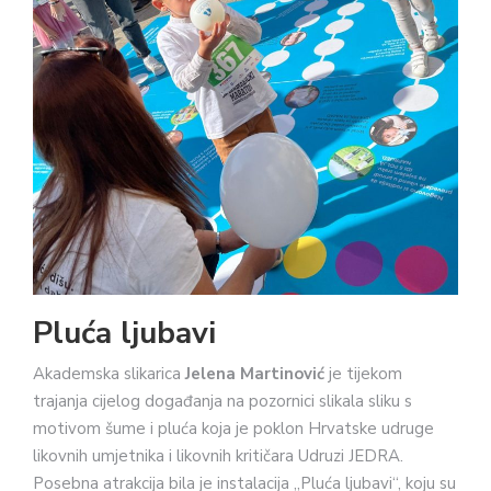
Pluća ljubavi
Akademska slikarica
Jelena Martinović
je tijekom
trajanja cijelog događanja na pozornici slikala sliku s
motivom šume i pluća koja je poklon Hrvatske udruge
likovnih umjetnika i likovnih kritičara Udruzi JEDRA.
Posebna atrakcija bila je instalacija „Pluća ljubavi“, koju su