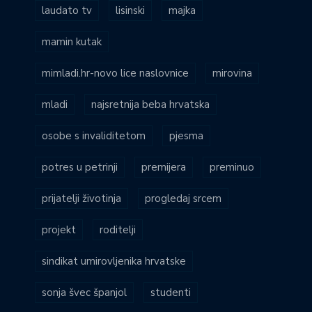
laudato tv
lisinski
majka
mamin kutak
mimladi.hr-novo lice naslovnice
mirovina
mladi
najsretnija beba hrvatska
osobe s invaliditetom
pjesma
potres u petrinji
premijera
preminuo
prijatelji životinja
progledaj srcem
projekt
roditelji
sindikat umirovljenika hrvatske
sonja švec španjol
studenti