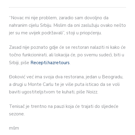
“Novac mi nije problem, zaradio sam dovoljno da
nahranim cijelu Srbiju. Mislim da oni zaslužuju ovako nešto
jer su me uvijek podržavali”, stoji u priopćenju.
Zasad nije poznato gdje će se restoran nalaziti ni kako će
točno funkcionirati, ali lokacija će, po svemu sudeći, biti u
Srbiji, piše
Recepti.hazretours
.
Đoković već ima svoja dva restorana, jedan u Beogradu,
a drugi u Monte Carlu te je više puta isticao da se voli
baviti ugostiteljstvom te kuhati, piše Noizz.
Tenisač je trentno na pauzi koja će trajati do sljedeće
sezone.
mšm