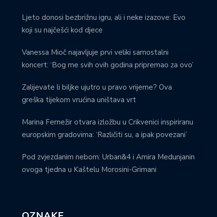
Ljeto donosi bezbrižnu igru, ali i neke izazove: Evo
koji su najčešći kod djece
Vanessa Mioč najavljuje prvi veliki samostalni
koncert: ‘Bog me svih ovih godina pripremao za ovo’
Zalijevate li biljke ujutro u pravo vrijeme? Ova
greška tijekom vrućina uništava vrt
Marina Fernežir otvara izložbu u Crikvenici inspiriranu
europskim gradovima: ‘Različiti su, a ipak povezani’
Pod zvjezdanim nebom: Urban&4 i Amira Medunjanin
ovoga tjedna u Kaštelu Morosini-Grimani
OZNAKE