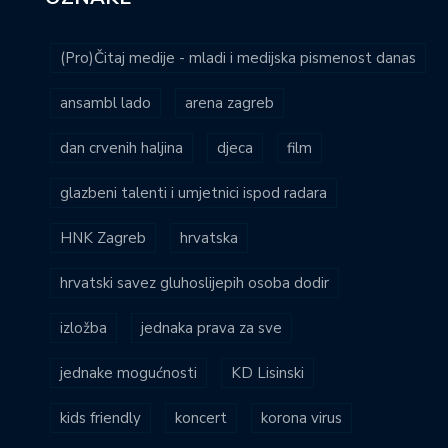
(Pro)Čitaj medije - mladi i medijska pismenost danas
ansambl lado
arena zagreb
dan crvenih haljina
djeca
film
glazbeni talenti i umjetnici ispod radara
HNK Zagreb
hrvatska
hrvatski savez gluhoslijepih osoba dodir
izložba
jednaka prava za sve
jednake mogućnosti
KD Lisinski
kids friendly
koncert
korona virus