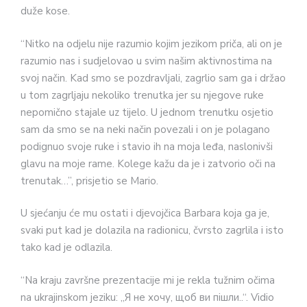
duže kose.
“Nitko na odjelu nije razumio kojim jezikom priča, ali on je
razumio nas i sudjelovao u svim našim aktivnostima na
svoj način. Kad smo se pozdravljali, zagrlio sam ga i držao
u tom zagrljaju nekoliko trenutka jer su njegove ruke
nepomično stajale uz tijelo. U jednom trenutku osjetio
sam da smo se na neki način povezali i on je polagano
podignuo svoje ruke i stavio ih na moja leđa, naslonivši
glavu na moje rame. Kolege kažu da je i zatvorio oči na
trenutak…”, prisjetio se Mario.
U sjećanju će mu ostati i djevojčica Barbara koja ga je,
svaki put kad je dolazila na radionicu, čvrsto zagrlila i isto
tako kad je odlazila.
“Na kraju završne prezentacije mi je rekla tužnim očima
na ukrajinskom jeziku: „Я не хочу, щоб ви пішли..“. Vidio