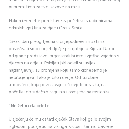
pripremi tima za sve izazove na misiji.”
Nakon izvedebe predstave započeli su s radionicama
cirkuskih vještina za djecu Circus Smile.
“Svaki dan prvog tjedna u prijepodnevnim satima
posjećivali smo i odjel dječje psihijatrije u Kijevu. Nakon
odigrane predstave, organizirali bi igre i vježbe zajedno s
djecom na odjelu. Psihijatrijski odjeli su uvijek
najzahtjevniji, ali promjena koju tamo donesemo je
neprocjenjiva. Tako je bilo i ovdje. Od turobne
atmosfere, koju povećavaju loši uvjeti boravka, na
početku do srdačnih zagrljaja i osmijeha na rastanku.”
“Ne želim da odete”
U sjećanju će mu ostati dječak Slava koji ga je svojim
izgledom podsjetio na vikinga, krupan, tamno bakrene