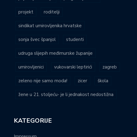
projekt
roditelji
sindikat umirovljenika hrvatske
sonja švec španjol
studenti
udruga slijepih međimurske županije
umirovljenici
vukovarski leptirići
zagreb
zeleno nije samo moda!
zicer
škola
žene u 21. stoljeću- je li jednakost nedostižna
KATEGORIJE
Impressum