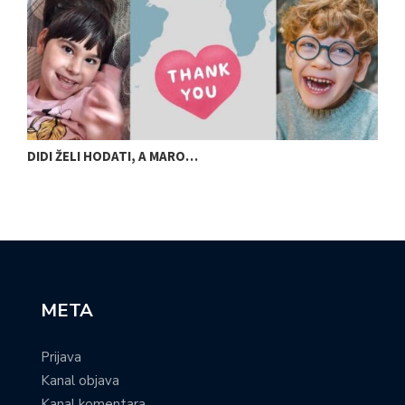
DIDI ŽELI HODATI, A MARO…
U
META
Prijava
Kanal objava
Kanal komentara