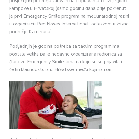
posjećujući područja zahvaćena poplavama te izbjegličke
kampove u Hrvatskoj (samo godinu dana prije pokrenut
je prvi Emergency Smile program na međunarodnoj razini
u organizaciji Red Noses International odlaskom u krizno
područje Kameruna).
Posljednjih je godina potreba za takvim programima
postala velika pa je nedavno organizirana radionica za
članove Emergency Smile tima na koju su se prijavila i
četiri klaundoktora iz Hrvatske, među kojima i on.