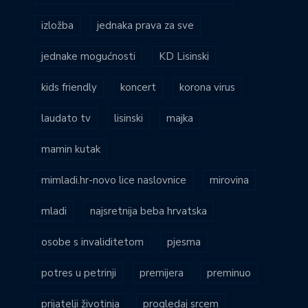
izložba
jednaka prava za sve
jednake mogućnosti
KD Lisinski
kids friendly
koncert
korona virus
laudato tv
lisinski
majka
mamin kutak
mimladi.hr-novo lice naslovnice
mirovina
mladi
najsretnija beba hrvatska
osobe s invaliditetom
pjesma
potres u petrinji
premijera
preminuo
prijatelji životinja
progledaj srcem