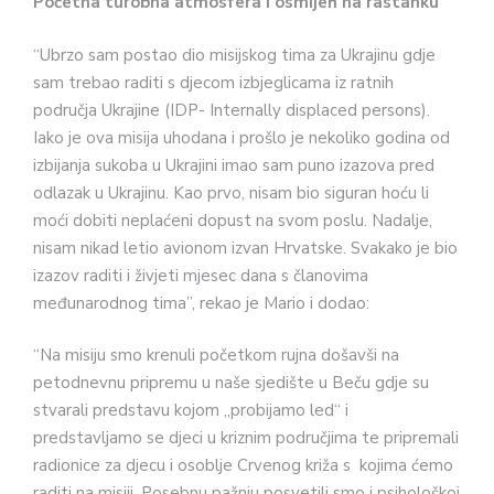
Početna turobna atmosfera i osmijeh na rastanku
“Ubrzo sam postao dio misijskog tima za Ukrajinu gdje
sam trebao raditi s djecom izbjeglicama iz ratnih
područja Ukrajine (IDP- Internally displaced persons).
Iako je ova misija uhodana i prošlo je nekoliko godina od
izbijanja sukoba u Ukrajini imao sam puno izazova pred
odlazak u Ukrajinu. Kao prvo, nisam bio siguran hoću li
moći dobiti neplaćeni dopust na svom poslu. Nadalje,
nisam nikad letio avionom izvan Hrvatske. Svakako je bio
izazov raditi i živjeti mjesec dana s članovima
međunarodnog tima”, rekao je Mario i dodao:
“Na misiju smo krenuli početkom rujna došavši na
petodnevnu pripremu u naše sjedište u Beču gdje su
stvarali predstavu kojom „probijamo led“ i
predstavljamo se djeci u kriznim područjima te pripremali
radionice za djecu i osoblje Crvenog križa s kojima ćemo
raditi na misiji. Posebnu pažnju posvetili smo i psihološkoj