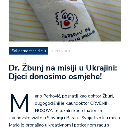
Solidarnost na djelu
13/11/2018
Dr. Žbunj na misiji u Ukrajini:
Djeci donosimo osmjehe!
M
ario Perković, poznatiji kao doktor Žbunj,
dugogodišnji je klaundoktor CRVENIH
NOSOVA te lokalni koordinator za
klaunovske vizite u Slavoniji i Baranji. Svoju životnu misiju
Mario je pronašao u kreativnom i poticajnom radu s