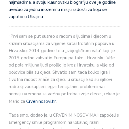
najmlađima, a svoju klaunovsku biografiju ove je godine
uvećao za jednu inozemnu misiju radosti za koju se
zaputio u Ukrajinu.
“Prvi sam se put susreo s radom s ljudima i djecom u
kriznim situacijama za vrijeme katastrofalnih poplava u
Hrvatskoj 2014. godine te u „izbjegličkom valu“ koji je
2015. godine zahvatio Europu pa tako i Hrvatsku. Više
od pola milijuna ljudi prošlo je kroz Hrvatsku, a više od
polovice bila su djeca. Shvatio sam tada koliko igra i
životna radost znače za djecu u situaciji kad su njihovi
roditelji zaokupljeni egzistencijalnim problemima i
nemaju vremena za većinu potreba svoje djece”, rekao je
Mario za
Crveninosovi.hr
.
Tada smo, dodao je, u CRVENIM NOSOVIMA i započeli s
Emergency smile programom na lokalnoj razini