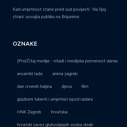
Kad umjetnost stane pred sud povijesti: ‘Na čijoj
strani’ osvojila publiku na Brijunima
OZNAKE
(Pro)Čitaj medije - mladi i medijska pismenost danas
ansambl lado
arena zagreb
dan crvenih haljina
djeca
film
glazbeni talenti i umjetnici ispod radara
HNK Zagreb
hrvatska
hrvatski savez gluhoslijepih osoba dodir