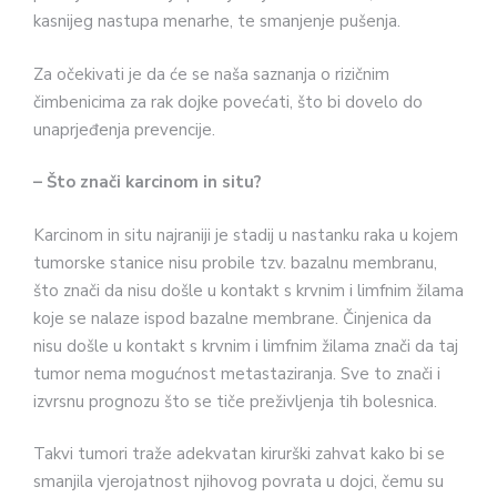
kasnijeg nastupa menarhe, te smanjenje pušenja.
Za očekivati je da će se naša saznanja o rizičnim
čimbenicima za rak dojke povećati, što bi dovelo do
unaprjeđenja prevencije.
– Što znači karcinom in situ?
Karcinom in situ najraniji je stadij u nastanku raka u kojem
tumorske stanice nisu probile tzv. bazalnu membranu,
što znači da nisu došle u kontakt s krvnim i limfnim žilama
koje se nalaze ispod bazalne membrane. Činjenica da
nisu došle u kontakt s krvnim i limfnim žilama znači da taj
tumor nema mogućnost metastaziranja. Sve to znači i
izvrsnu prognozu što se tiče preživljenja tih bolesnica.
Takvi tumori traže adekvatan kirurški zahvat kako bi se
smanjila vjerojatnost njihovog povrata u dojci, čemu su