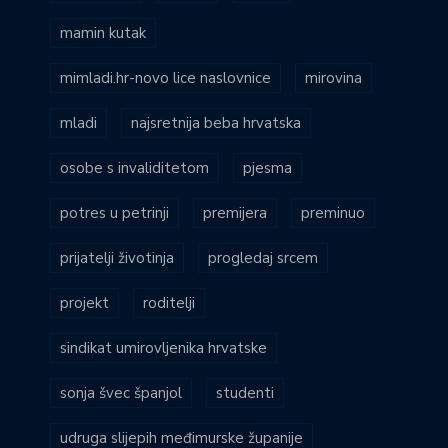
mamin kutak
mimladi.hr-novo lice naslovnice
mirovina
mladi
najsretnija beba hrvatska
osobe s invaliditetom
pjesma
potres u petrinji
premijera
preminuo
prijatelji životinja
progledaj srcem
projekt
roditelji
sindikat umirovljenika hrvatske
sonja švec španjol
studenti
udruga slijepih međimurske županije