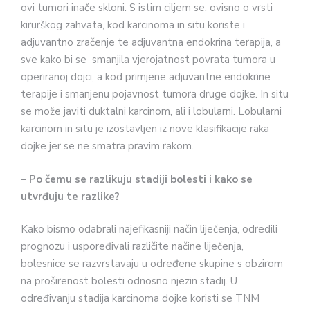
ovi tumori inače skloni. S istim ciljem se, ovisno o vrsti
kirurškog zahvata, kod karcinoma in situ koriste i
adjuvantno zračenje te adjuvantna endokrina terapija, a
sve kako bi se smanjila vjerojatnost povrata tumora u
operiranoj dojci, a kod primjene adjuvantne endokrine
terapije i smanjenu pojavnost tumora druge dojke. In situ
se može javiti duktalni karcinom, ali i lobularni. Lobularni
karcinom in situ je izostavljen iz nove klasifikacije raka
dojke jer se ne smatra pravim rakom.
– Po čemu se razlikuju stadiji bolesti i kako se
utvrđuju te razlike?
Kako bismo odabrali najefikasniji način liječenja, odredili
prognozu i uspoređivali različite načine liječenja,
bolesnice se razvrstavaju u određene skupine s obzirom
na proširenost bolesti odnosno njezin stadij. U
određivanju stadija karcinoma dojke koristi se TNM