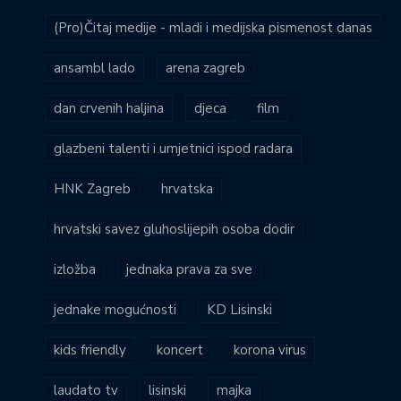
(Pro)Čitaj medije - mladi i medijska pismenost danas
ansambl lado
arena zagreb
dan crvenih haljina
djeca
film
glazbeni talenti i umjetnici ispod radara
HNK Zagreb
hrvatska
hrvatski savez gluhoslijepih osoba dodir
izložba
jednaka prava za sve
jednake mogućnosti
KD Lisinski
kids friendly
koncert
korona virus
laudato tv
lisinski
majka