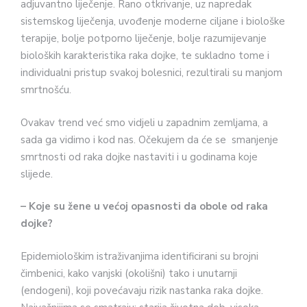
adjuvantno liječenje. Rano otkrivanje, uz napredak
sistemskog liječenja, uvođenje moderne ciljane i biološke
terapije, bolje potporno liječenje, bolje razumijevanje
bioloških karakteristika raka dojke, te sukladno tome i
individualni pristup svakoj bolesnici, rezultirali su manjom
smrtnošću.
Ovakav trend već smo vidjeli u zapadnim zemljama, a
sada ga vidimo i kod nas. Očekujem da će se smanjenje
smrtnosti od raka dojke nastaviti i u godinama koje
slijede.
–
Koje su žene u većoj opasnosti da obole od raka
dojke?
Epidemiološkim istraživanjima identificirani su brojni
čimbenici, kako vanjski (okolišni) tako i unutarnji
(endogeni), koji povećavaju rizik nastanka raka dojke.