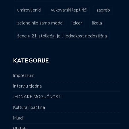
umirovljenici
vukovarski leptirići
zagreb
zeleno nije samo moda!
zicer
škola
žene u 21. stoljeću- je li jednakost nedostižna
KATEGORIJE
Impressum
Intervju tjedna
JEDNAKE MOGUĆNOSTI
Kultura i baština
Mladi
Obitelj