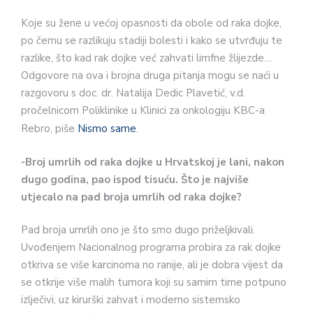
Koje su žene u većoj opasnosti da obole od raka dojke,
po čemu se razlikuju stadiji bolesti i kako se utvrđuju te
razlike, što kad rak dojke već zahvati limfne žlijezde…
Odgovore na ova i brojna druga pitanja mogu se naći u
razgovoru s doc. dr. Natalija Dedic Plavetić, v.d.
pročelnicom Poliklinike u Klinici za onkologiju KBC-a
Rebro, piše
Nismo same
.
-Broj umrlih od raka dojke u Hrvatskoj je lani, nakon
dugo godina, pao ispod tisuću. Što je najviše
utjecalo na pad broja umrlih od raka dojke?
Pad broja umrlih ono je što smo dugo priželjkivali.
Uvođenjem Nacionalnog programa probira za rak dojke
otkriva se više karcinoma no ranije, ali je dobra vijest da
se otkrije više malih tumora koji su samim time potpuno
izlječivi, uz kirurški zahvat i moderno sistemsko