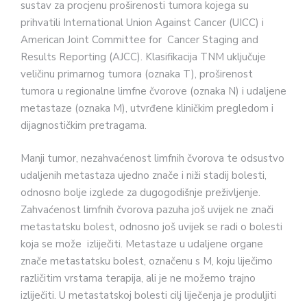
sustav za procjenu proširenosti tumora kojega su
prihvatili International Union Against Cancer (UICC) i
American Joint Committee for Cancer Staging and
Results Reporting (AJCC). Klasifikacija TNM uključuje
veličinu primarnog tumora (oznaka T), proširenost
tumora u regionalne limfne čvorove (oznaka N) i udaljene
metastaze (oznaka M), utvrđene kliničkim pregledom i
dijagnostičkim pretragama.
Manji tumor, nezahvaćenost limfnih čvorova te odsustvo
udaljenih metastaza ujedno znače i niži stadij bolesti,
odnosno bolje izglede za dugogodišnje preživljenje.
Zahvaćenost limfnih čvorova pazuha još uvijek ne znači
metastatsku bolest, odnosno još uvijek se radi o bolesti
koja se može izliječiti. Metastaze u udaljene organe
znače metastatsku bolest, označenu s M, koju liječimo
različitim vrstama terapija, ali je ne možemo trajno
izliječiti. U metastatskoj bolesti cilj liječenja je produljiti