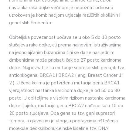
hormonima tzv. estrogenima. Unatoč tome, uzrok
nastanka raka dojke većinom je nepoznat odnosno
uzrokovan je kombinacijom utjecaja različitih okolišnih i
genetskih čimbenika.
Obiteljska povezanost uočava se u oko 5 do 10 posto
slučajeva raka dojke, ali prema najnovijim istraživanjima
na jednojajčanim blizancima čini se da se nasljednim
čimbenicima može pripisati čak do 27 posto karcinoma
dojke. Najpoznatije su mutacije supresorskih gena, ili tzv.
antionkogena, BRCA1 i BRCA2 ( eng. Breast Cancer 1 i
2 ). U žena kojima je potvrđena mutacija gena BRCA1
vjerojatnost nastanka karcinoma dojke je od 50 do 90
posto. U obiteljima s visokim rizikom nastanka karcinoma
dojke i jajnika, mutacije gena BRCA2 nađene su u 10 do
20 posto slučajeva. Oba gena su tzv. geni supresori
tumora, a glavna im je uloga u popravcima oštećenja
molekule deoksiribonukleinske kiseline tzv. DNA.