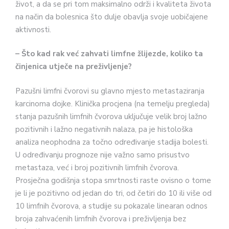
život, a da se pri tom maksimalno održi i kvaliteta života
na način da bolesnica što dulje obavlja svoje uobičajene
aktivnosti.
– Što kad rak već zahvati limfne žlijezde, koliko ta
činjenica utječe na preživljenje?
Pazušni limfni čvorovi su glavno mjesto metastaziranja
karcinoma dojke. Klinička procjena (na temelju pregleda)
stanja pazušnih limfnih čvorova uključuje velik broj lažno
pozitivnih i lažno negativnih nalaza, pa je histološka
analiza neophodna za točno određivanje stadija bolesti.
U određivanju prognoze nije važno samo prisustvo
metastaza, već i broj pozitivnih limfnih čvorova.
Prosječna godišnja stopa smrtnosti raste ovisno o tome
je li je pozitivno od jedan do tri, od četiri do 10 ili više od
10 limfnih čvorova, a studije su pokazale linearan odnos
broja zahvaćenih limfnih čvorova i preživljenja bez