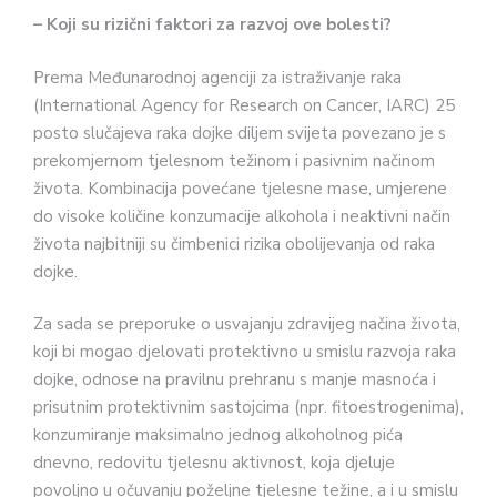
– Koji su rizični faktori za razvoj ove bolesti?
Prema Međunarodnoj agenciji za istraživanje raka
(International Agency for Research on Cancer, IARC) 25
posto slučajeva raka dojke diljem svijeta povezano je s
prekomjernom tjelesnom težinom i pasivnim načinom
života. Kombinacija povećane tjelesne mase, umjerene
do visoke količine konzumacije alkohola i neaktivni način
života najbitniji su čimbenici rizika obolijevanja od raka
dojke.
Za sada se preporuke o usvajanju zdravijeg načina života,
koji bi mogao djelovati protektivno u smislu razvoja raka
dojke, odnose na pravilnu prehranu s manje masnoća i
prisutnim protektivnim sastojcima (npr. fitoestrogenima),
konzumiranje maksimalno jednog alkoholnog pića
dnevno, redovitu tjelesnu aktivnost, koja djeluje
povoljno u očuvanju poželjne tjelesne težine, a i u smislu