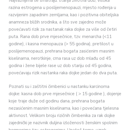
Najvažnijima se smatraju: starija životna dob, visoka
razina estrogena u poslijemenopauzi, mjesto rođenja u
razvijenim zapadnim zemljama, kao i pozitivna obiteljska
anamneza bližih srodnika, a što sve zajedno može
povećavati rizik za nastanak raka dojke za više od četiri
puta. Rana dob prve mjesečnice, tzv. menarcha (<11
godine), i kasna menopauza (> 55 godina), pretilost u
poslijemenopauzi, prehrana bogata zasićenim masnim
kiselinama, nerotkinje, crna rasa uz dob mlađu od 45
godina i žene bijele rase uz dob stariju od 45 godina,
povećavaju rizik nastanka raka dojke jedan do dva puta.
Poznati su i zaštitni čimbenici u nastanku karcinoma
dojke: kasna dob prve mjesečnice ( > 15 godine ), dojenje
koje traje duže od godinu dana, prehrana bogata
nezasićenim masnim kiselinama, kao i povećana tjelesna
aktivnost. Velikom broju rizičnih čimbenika za rak dojke
zajednički je nazivnik duljina izloženosti ženskim spolnim