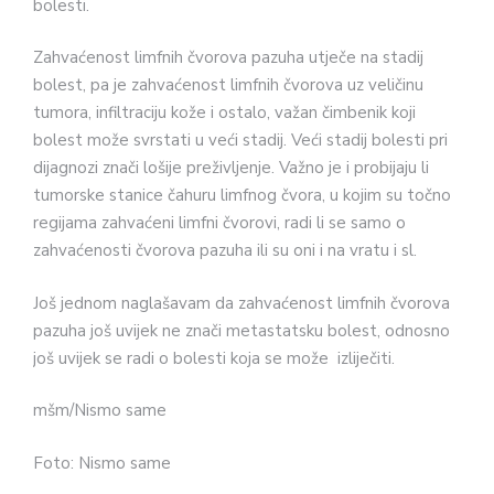
bolesti.
Zahvaćenost limfnih čvorova pazuha utječe na stadij
bolest, pa je zahvaćenost limfnih čvorova uz veličinu
tumora, infiltraciju kože i ostalo, važan čimbenik koji
bolest može svrstati u veći stadij. Veći stadij bolesti pri
dijagnozi znači lošije preživljenje. Važno je i probijaju li
tumorske stanice čahuru limfnog čvora, u kojim su točno
regijama zahvaćeni limfni čvorovi, radi li se samo o
zahvaćenosti čvorova pazuha ili su oni i na vratu i sl.
Još jednom naglašavam da zahvaćenost limfnih čvorova
pazuha još uvijek ne znači metastatsku bolest, odnosno
još uvijek se radi o bolesti koja se može izliječiti.
mšm/Nismo same
Foto: Nismo same