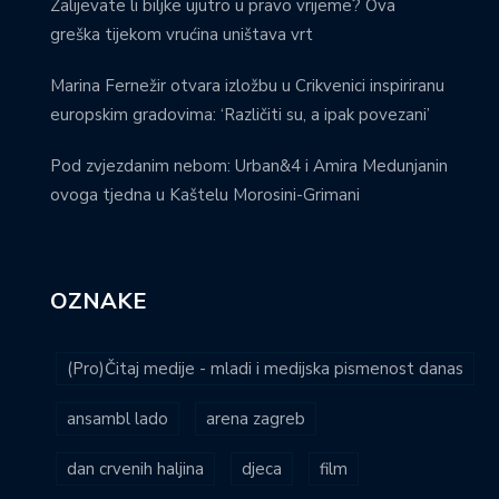
Zalijevate li biljke ujutro u pravo vrijeme? Ova
greška tijekom vrućina uništava vrt
Marina Fernežir otvara izložbu u Crikvenici inspiriranu
europskim gradovima: ‘Različiti su, a ipak povezani’
Pod zvjezdanim nebom: Urban&4 i Amira Medunjanin
ovoga tjedna u Kaštelu Morosini-Grimani
OZNAKE
(Pro)Čitaj medije - mladi i medijska pismenost danas
ansambl lado
arena zagreb
dan crvenih haljina
djeca
film