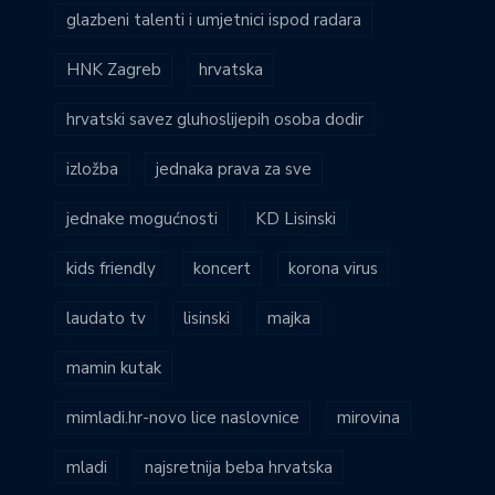
glazbeni talenti i umjetnici ispod radara
HNK Zagreb
hrvatska
hrvatski savez gluhoslijepih osoba dodir
izložba
jednaka prava za sve
jednake mogućnosti
KD Lisinski
kids friendly
koncert
korona virus
laudato tv
lisinski
majka
mamin kutak
mimladi.hr-novo lice naslovnice
mirovina
mladi
najsretnija beba hrvatska