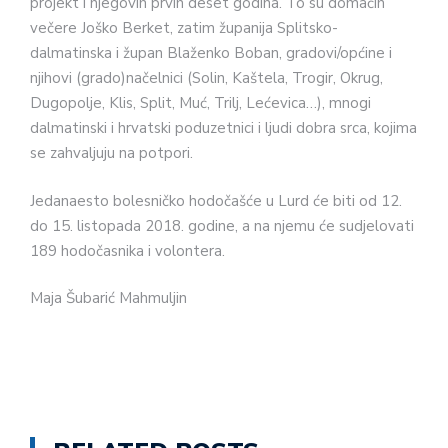
projekt i njegovih prvih deset godina. To su domaćin
večere Joško Berket, zatim županija Splitsko-
dalmatinska i župan Blaženko Boban, gradovi/općine i
njihovi (grado)načelnici (Solin, Kaštela, Trogir, Okrug,
Dugopolje, Klis, Split, Muć, Trilj, Lećevica…), mnogi
dalmatinski i hrvatski poduzetnici i ljudi dobra srca, kojima
se zahvaljuju na potpori.
Jedanaesto bolesničko hodočašće u Lurd će biti od 12.
do 15. listopada 2018. godine, a na njemu će sudjelovati
189 hodočasnika i volontera.
Maja Šubarić Mahmuljin