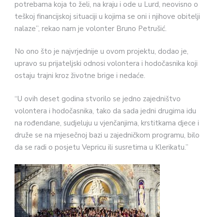
potrebama koja to želi, na kraju i ode u Lurd, neovisno o
teškoj financijskoj situaciji u kojima se oni i njihove obitelji
nalaze”, rekao nam je volonter Bruno Petrušić.
No ono što je najvrjednije u ovom projektu, dodao je,
upravo su prijateljski odnosi volontera i hodočasnika koji
ostaju trajni kroz životne brige i nedaće.
“U ovih deset godina stvorilo se jedno zajedništvo
volontera i hodočasnika, tako da sada jedni drugima idu
na rođendane, sudjeluju u vjenčanjima, krstitkama djece i
druže se na mjesečnoj bazi u zajedničkom programu, bilo
da se radi o posjetu Vepricu ili susretima u Klerikatu.”