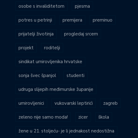
osobe s invaliditetom
pjesma
potres u petrinji
premijera
preminuo
prijatelji životinja
progledaj srcem
projekt
roditelji
sindikat umirovljenika hrvatske
sonja švec španjol
studenti
udruga slijepih međimurske županije
umirovljenici
vukovarski leptirići
zagreb
zeleno nije samo moda!
zicer
škola
žene u 21. stoljeću- je li jednakost nedostižna