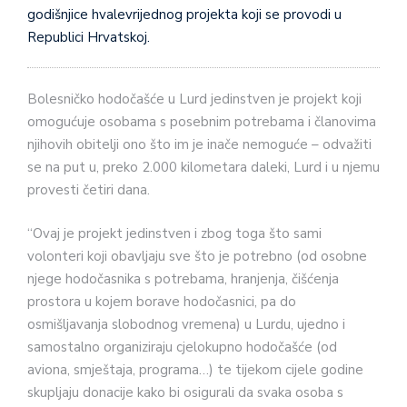
godišnjice hvalevrijednog projekta koji se provodi u
Republici Hrvatskoj.
Bolesničko hodočašće u Lurd jedinstven je projekt koji
omogućuje osobama s posebnim potrebama i članovima
njihovih obitelji ono što im je inače nemoguće – odvažiti
se na put u, preko 2.000 kilometara daleki, Lurd i u njemu
provesti četiri dana.
“Ovaj je projekt jedinstven i zbog toga što sami
volonteri koji obavljaju sve što je potrebno (od osobne
njege hodočasnika s potrebama, hranjenja, čišćenja
prostora u kojem borave hodočasnici, pa do
osmišljavanja slobodnog vremena) u Lurdu, ujedno i
samostalno organiziraju cjelokupno hodočašće (od
aviona, smještaja, programa…) te tijekom cijele godine
skupljaju donacije kako bi osigurali da svaka osoba s