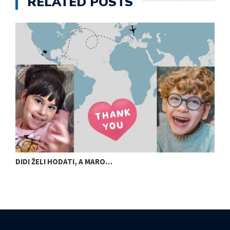
RELATED POSTS
DIDI ŽELI HODATI, A MARO…
U