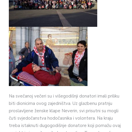
Na svečanoj večeri su i višegodišnji donatori imali priliku
biti dionicima ovog zajedništva. Uz glazbenu pratnju
proslavljene ženske klape Neverin, svi prisutni su mogli
čuti svjedočanstva hodočasnika i volontera. Na kraju
treba istaknuti dugogodišnje donatore koji pomažu ovaj