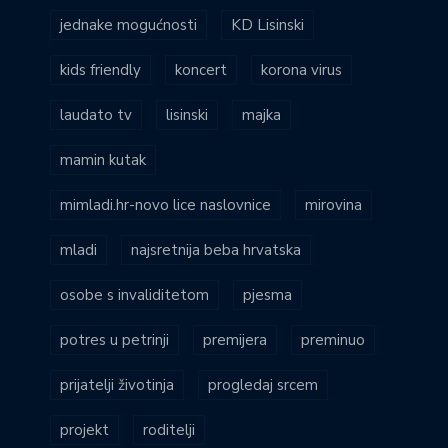
jednake mogućnosti
KD Lisinski
kids friendly
koncert
korona virus
laudato tv
lisinski
majka
mamin kutak
mimladi.hr-novo lice naslovnice
mirovina
mladi
najsretnija beba hrvatska
osobe s invaliditetom
pjesma
potres u petrinji
premijera
preminuo
prijatelji životinja
progledaj srcem
projekt
roditelji