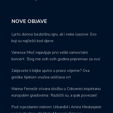
NOVE OBJAVE
Ljeto donosi bezbrižnu igru, ali i neke izazove: Evo
koji su najčešći kod djece
Vanessa Mioč najavljuje prvi veliki samostalni
koncert: ‘Bog me svih ovih godina pripremao za ovo’
Zalijevate li biljke ujutro u pravo vrijeme? Ova
greška tijekom vrućina uništava vrt
Marina Fernežir otvara izložbu u Crikvenici inspiriranu
europskim gradovima: ‘Različiti su, a ipak povezani’
Pod zvjezdanim nebom: Urban&4 i Amira Medunjanin