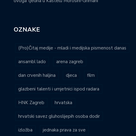
ovoga tjedna u Kaštelu Morosini-Grimani
OZNAKE
(Pro)Čitaj medije - mladi i medijska pismenost danas
ansambl lado
arena zagreb
dan crvenih haljina
djeca
film
glazbeni talenti i umjetnici ispod radara
HNK Zagreb
hrvatska
hrvatski savez gluhoslijepih osoba dodir
izložba
jednaka prava za sve