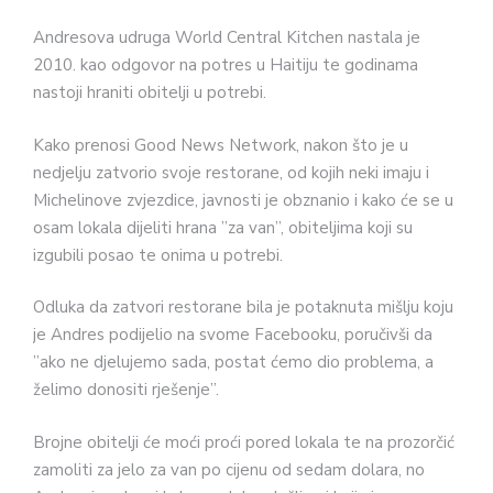
Andresova udruga World Central Kitchen nastala je
2010. kao odgovor na potres u Haitiju te godinama
nastoji hraniti obitelji u potrebi.
Kako prenosi Good News Network, nakon što je u
nedjelju zatvorio svoje restorane, od kojih neki imaju i
Michelinove zvjezdice, javnosti je obznanio i kako će se u
osam lokala dijeliti hrana ”za van”, obiteljima koji su
izgubili posao te onima u potrebi.
Odluka da zatvori restorane bila je potaknuta mišlju koju
je Andres podijelio na svome Facebooku, poručivši da
”ako ne djelujemo sada, postat ćemo dio problema, a
želimo donositi rješenje”.
Brojne obitelji će moći proći pored lokala te na prozorčić
zamoliti za jelo za van po cijenu od sedam dolara, no