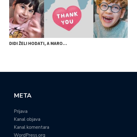
DIDI ŽELI HODATI, A MARO…
U
META
Prijava
Kanal objava
Kanal komentara
WordPress.org