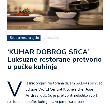
Solidarnost na djelu
20/03/2020
‘KUHAR DOBROG SRCA’
Luksuzne restorane pretvorio
u pučke kuhinje
V
lasnik brojnih restorana diljem SAD-a i osnivač
udruge World Central Kitchen, chef
Jose
Andres
, odlučio je pretvoriti nekoliko svojih
restorana u pučke kuhinje za vrijeme karantene.