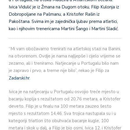
Ivica Vidulić je iz Žmana na Dugom otoku, Filip Kulonja iz
Dobropoljane na Pašmanu, a Kristofer Rašin iz
Pakoštana. Svima im je zajednička ljubav prema atletici,
kao i njihovim trenericama Martini Šango i Martini Sladić.
“Mi vam obožavamo trenirati na atletskoj stazi na Banini,
na otvorenom. Ovdje je nama najljepše i cijelo vrijeme se
zezamo, ali i treniramo. Natjecanje u Portugalu bilo nam
je zapravo i prvo, a treme nije bilo”, rekao je Filip za
Zadarski.hr
.
Ivica je na natjecanju u Portugalu osvojio treće mjesto u
bacanju koplja s rezultatom od 20,76 metara, a Kristofer
deveto. Filip je u finalu na 100 metara zauzeo šesto
mjesto s rezultatom 14,46. Sva trojica nastupala su i u
kategoriji triatlon što obuhvaća bacanje kugle, 100
metara i skok u dalj, a Filip je bio osmi, Ivica 12. i Kristofer