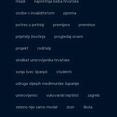
mladi
najsretnija beba hrvatska
osobe s invaliditetom
pjesma
potres u petrinji
premijera
preminuo
prijatelji životinja
progledaj srcem
projekt
roditelji
sindikat umirovljenika hrvatske
sonja švec španjol
studenti
udruga slijepih međimurske županije
umirovljenici
vukovarski leptirići
zagreb
zeleno nije samo moda!
zicer
škola