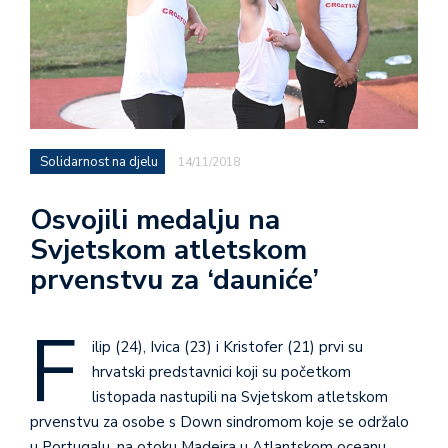
Solidarnost na djelu
14/11/2018
Osvojili medalju na
Svjetskom atletskom
prvenstvu za ‘dauniće’
F
ilip (24), Ivica (23) i Kristofer (21) prvi su
hrvatski predstavnici koji su početkom
listopada nastupili na Svjetskom atletskom
prvenstvu za osobe s Down sindromom koje se održalo
u Portugalu, na otoku Madeira u Atlantskom oceanu.