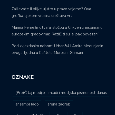
Zalijevate li biljke ujutro u pravo vrijeme? Ova
greška tijekom vrućina uništava vrt
Marina Fernežir otvara izložbu u Crikvenici inspiriranu
europskim gradovima: ‘Različiti su, a ipak povezani’
Pod zvjezdanim nebom: Urban&4 i Amira Medunjanin
ovoga tjedna u Kaštelu Morosini-Grimani
OZNAKE
(Pro)Čitaj medije - mladi i medijska pismenost danas
ansambl lado
arena zagreb