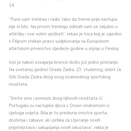
14.
“Puno sam trenirao i radio tako da treme prije nastupa
nije ni bilo. Na prvom treningu odmah sam se zaljubio u
atletiku i sve volim vježbati”, rekao je Ivica koji je zajedno
s Filipom stekao pravo sudjelovanja na Europskom
atletskom prvenstvo sljedeće godine u srpnju u Finskoj.
Ivici je nakon osvajanja bronce došlo još jedno priznanje.
Na svečanoj sjednici Grada Zadra, 23. studenog, dobit će
Grb Grada Zadra zbog svog izvanrednog sportskog
rezultata.
“Sretni smo i ponosni zbog njihovih rezultata. U
Portugalu su nastupila djeca s Down sindromom iz
cijeloga svijeta. Bila je to predivna smotra sporta,
druženja i zabave, ali i prilika za stjecanje novih
prijateljstava i sakupljanja novih iskustava”, rekla je