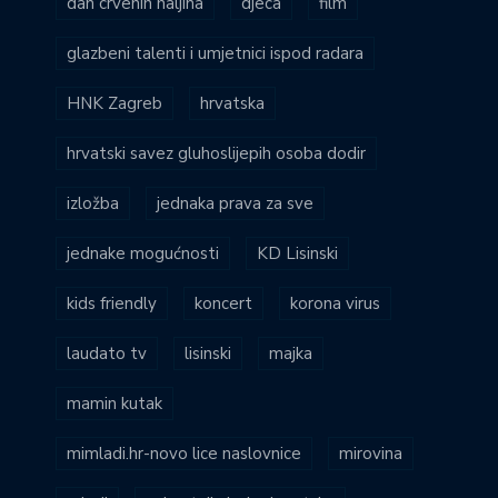
dan crvenih haljina
djeca
film
glazbeni talenti i umjetnici ispod radara
HNK Zagreb
hrvatska
hrvatski savez gluhoslijepih osoba dodir
izložba
jednaka prava za sve
jednake mogućnosti
KD Lisinski
kids friendly
koncert
korona virus
laudato tv
lisinski
majka
mamin kutak
mimladi.hr-novo lice naslovnice
mirovina